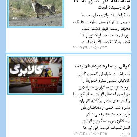
شناسنامه دار کشور به 27
فرد رسیده است
به گزارش نت واش، معاون محیط
طبیعی و تنوع زیستی سازمان حفاظت
محیط زیست اظهار داشت: تعداد
یوزهای شناسنامه دار کشور از 17
قلاده به 27 قلاده بالا رفته است.
۱۴۰۵/۰۳/۱۷ ۲۰:۰۷:۳۹
گرانی از سفره مردم بالا رفت
نت واش: در شرایطی که موج گرانی
کالاهای اساسی سفره خانوارها را
کوچک تر کرده، گزارش خبرآنلاین
درباره ی احتمال افزایش مبلغ کوپن با
واکنش های تند و پرگلایه کاربران
همراه شد. خیلی از مخاطبان باور
دارند حمایت های فعلی دیگر
پاسخگوی تورم سنگین و افزایش
افسارگسیخته قیمت خوراکی ها
نیست.
۱۴۰۵/۰۳/۱۵ ۱۳:۱۲:۲۱