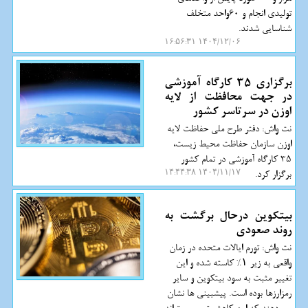
تولیدی انجام و 60واحد متخلف
شناسایی شدند.
۱۴۰۴/۱۲/۰۶ ۱۶:۵۶:۳۱
برگزاری 35 کارگاه آموزشی
در جهت محافظت از لایه
اوزن در سرتاسر کشور
نت واش: دفتر طرح ملی حفاظت لایه
اوزن سازمان حفاظت محیط زیست،
35 کارگاه آموزشی در تمام کشور
برگزار کرد.
۱۴۰۴/۱۱/۱۷ ۱۴:۴۴:۳۸
بیتکوین درحال برگشت به
روند صعودی
نت واش: تورم ایالات متحده در زمان
واقعی به زیر ۱% کاسته شده و این
تغییر مثبت به سود بیتکوین و سایر
رمزارزها بوده است. پیشبینی ها نشان