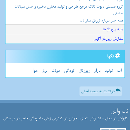
گروه صنعتی دپوت تانک مرجع طراحی و تولید مخازن ذخیره و حمل سیالات
صنعتی
همه چیز درباره تزریق فیلر لب
بقیه رپورتاژ ها
سفارش رپورتاژ آگهی
تگها
آب
تولید
بازار
رپورتاژ
آلودگی
دولت
برق
هوا
بازگشت به صفحه اصلی
نت واش
کارواش در محل - نت واش: تمیزی خودرو در کمترین زمان ، آسودگی خاطر در هر مکان