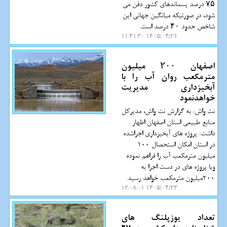
۷۵ درصد پسماندهای کشور دفن می
شود، در صورتیکه میانگین جهانی این
شاخص حدود ۴۰ درصد است.
۱۴۰۵/۰۴/۲۶ ۱۱:۴۱:۳۰
اصفهان ۲۰۰ میلیون
مترمکعب روان آب را با
آبخیزداری مدیریت
خواهدنمود
نت واش: به گزارش نت واش، مدیرکل
منابع طبیعی استان اصفهان اظهار
داشت: پروژه های آبخیزداری اجراشده
در استان امکان استحصال 100
میلیون مترمکعب آب را فراهم نموده
وبا پروژه های در دست اجرا به
200میلیون مترمکعب خواهد رسید.
۱۴۰۵/۰۴/۲۳ ۱۲:۰۸:۰۱
تعداد یوزپلنگ های