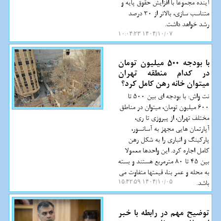
آینده مجموعاً با افزایش حقوق پایه و
متناسب سازی، بالاتر از 30 درصد
رشد خواهد داشت.
۱۴۰۴/۱۰/۰۷ ۱۰:۰۴:۲۳
با بودجه 500 میلیون تومان
در کدام منطقه تهران
میتوان خانه رهن کامل کرد؟
نت واش: با بودجه ای بین 500 تا
600 میلیون تومان، میتوان در مناطق
مختلف تهران، از پیروزی تا ری،
آپارتمان هایی مجهز به آسانسور،
پارکینگ و انباری را به شکل رهن
کامل اجاره کرد. این واحدها معمولا
بین 45 تا 80 مترمربع هستند و بسته
به محله و عمر بنا، قیمتها متفاوت می
باشد.
۱۴۰۴/۱۰/۰۵ ۱۵:۴۲:۵۹
توضیح مهم در رابطه با خبر