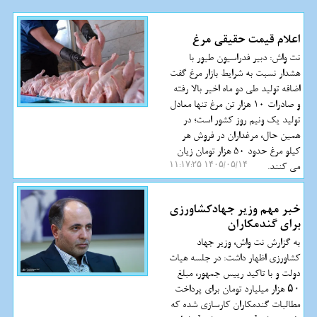
اعلام قیمت حقیقی مرغ
نت واش: دبیر فدراسیون طیور با
هشدار نسبت به شرایط بازار مرغ گفت
اضافه تولید طی دو ماه اخیر بالا رفته
و صادرات 10 هزار تن مرغ تنها معادل
تولید یک ونیم روز کشور است؛ در
همین حال، مرغداران در فروش هر
کیلو مرغ حدود 50 هزار تومان زیان
می کنند.
۱۴۰۵/۰۵/۱۴ ۱۱:۱۷:۲۵
خبر مهم وزیر جهادکشاورزی
برای گندمکاران
به گزارش نت واش، وزیر جهاد
کشاورزی اظهار داشت: در جلسه هیات
دولت و با تاکید رییس جمهور، مبلغ
۵۰ هزار میلیارد تومان برای پرداخت
مطالبات گندمکاران کارسازی شده که