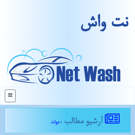
نت واش
منو
آرشیو مطالب
: دولت