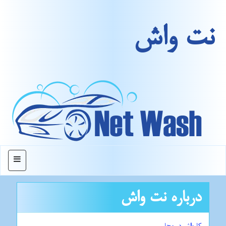
نت واش
منو
درباره نت واش
کارواش در محل