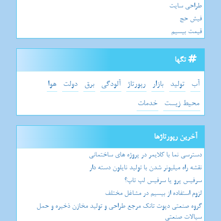
طراحی سایت
فیش حج
قیمت بیسیم
تگها
آب
تولید
بازار
رپورتاژ
آلودگی
برق
دولت
هوا
محیط زیست
خدمات
آخرین رپورتاژها
دسترسی نما با کلایمر در پروژه های ساختمانی
نقشه راه میلیونر شدن با تولید نایلون دسته دار
سرفیس پرو یا سرفیس لپ تاپ؟
لزوم استفاده از بیسیم در مشاغل مختلف
گروه صنعتی دپوت تانک مرجع طراحی و تولید مخازن ذخیره و حمل
سیالات صنعتی