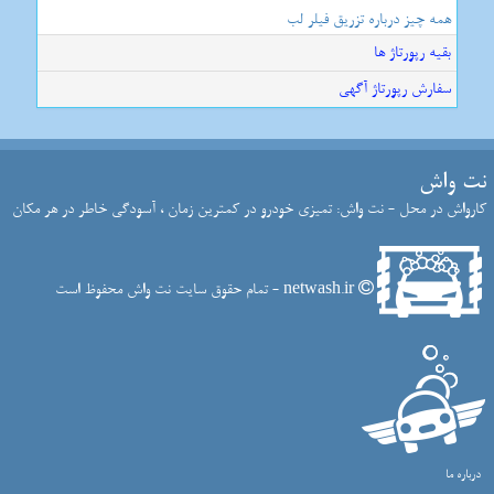
همه چیز درباره تزریق فیلر لب
بقیه رپورتاژ ها
سفارش رپورتاژ آگهی
نت واش
کارواش در محل - نت واش: تمیزی خودرو در کمترین زمان ، آسودگی خاطر در هر مکان
netwash.ir - تمام حقوق سایت نت واش محفوظ است
درباره ما