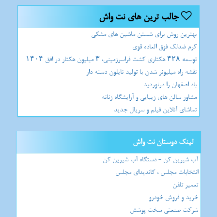
جالب ترین های نت واش
بهترین روش برای شستن ماشین های مشكی
کرم ضدلک فوق العاده قوی
توسعه ۴۲۸ هكتاری كشت فراسرزمینی، ۳ میلیون هكتار در افق ۱۴۰۴
نقشه راه میلیونر شدن با تولید نایلون دسته دار
باد اصفهان را درنوردید
مشاور سالن های زیبایی و آرایشگاه زنانه
تماشای آنلاین فیلم و سریال جدید
لینک دوستان نت واش
آب شیرین کن - دستگاه آب شیرین کن
انتخابات مجلس ، کاندیدای مجلس
تعمیر تلفن
خرید و فروش خودرو
شرکت صنعتی سخت پوشش