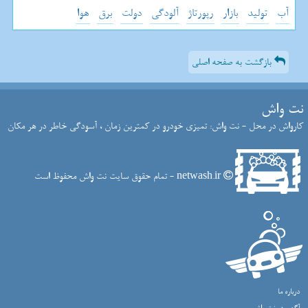
آب
تولید
بازار
رپورتاژ
آلودگی
دولت
برق
هوا
بازگشت به صفحه اصلی
نت واش
کارواش در محل - نت واش: تمیزی خودرو در کمترین زمان ، آسودگی خاطر در هر مکان
netwash.ir - تمام حقوق سایت نت واش محفوظ است
درباره ما