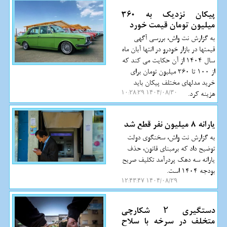
پیکان نزدیک به 360
میلیون تومان قیمت خورد
به گزارش نت واش، بررسی آگهی
قیمتها در بازار خودرو در انتها آبان ماه
سال 1404 از آن حکایت می کند که
از 100 تا 360 میلیون تومان برای
خرید مدلهای مختلف پیکان باید
هزینه کرد.
۱۴۰۴/۰۸/۳۰ ۱۰:۲۸:۲۹
یارانه 8 میلیون نفر قطع شد
به گزارش نت واش، سخنگوی دولت
توضیح داد که برمبنای قانون، حذف
یارانه سه دهک پردرآمد تکلیف صریح
بودجه 1404 است.
۱۴۰۴/۰۸/۲۹ ۱۲:۴۳:۴۷
دستگیری ۲ شکارچی
متخلف در سرخه با سلاح