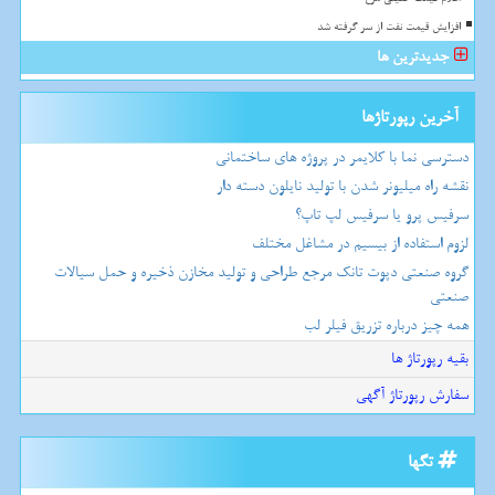
افزایش قیمت نفت از سر گرفته شد
جدیدترین ها
آخرین رپورتاژها
دسترسی نما با کلایمر در پروژه های ساختمانی
نقشه راه میلیونر شدن با تولید نایلون دسته دار
سرفیس پرو یا سرفیس لپ تاپ؟
لزوم استفاده از بیسیم در مشاغل مختلف
گروه صنعتی دپوت تانک مرجع طراحی و تولید مخازن ذخیره و حمل سیالات
صنعتی
همه چیز درباره تزریق فیلر لب
بقیه رپورتاژ ها
سفارش رپورتاژ آگهی
تگها