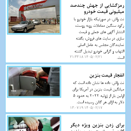
رمزگشایی از جهش چندصد
میلیونی قیمت خودرو
نت واش: در صورتیکه بازار خودرو با
رکود سنگین معاملات روبه روست،
انتشار آگهی های جعلی و قیمت
سازی در سایت های فروش، بگفته
نمایندگان مجلس به عامل اصلی
التهاب و گرانی خودرو تبدیل گشته
است.
۱۴۰۵/۰۲/۲۱ ۲۱:۳۳:۱۸
انفجار قیمت بنزین
نت واش: داده ها نشان داده است که
میانگین قیمت بنزین در آمریکا برای
اولین بار از ژوئیه 2022 به حدود 5
دلار به ازای هر گالن رسیده است.
۱۴۰۵/۰۲/۱۷ ۱۳:۰۷:۱۹
برای زدن بنزین ویژه دیگر