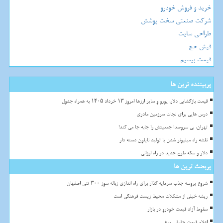
خرید و فروش خودرو
شرکت صنعتی سخت پوشش
طراحی سایت
فیش حج
قیمت بیسیم
پربیننده ترین ها
قیمت بازگشایی دلار، یورو و سایر ارزها امروز ۱۳ خرداد ۱۴۰۵ به همراه جدول
درس هایی برای نجات سرزمین مادری
تهران، بی سروصدا جمعیتش را جابه جا می کند!
نقشه راه میلیونر شدن با تولید نایلون دسته دار
دلار و سکه طرح جدید در راه ارزانی
پربحث ترین ها
شروع پروسه جذب سرمایه گذار برای راه اندازی زباله سوز ۳۰۰ تنی اصفهان
ریشه خیلی از مشکلات محیط زیست فرهنگی است
سقوط آزاد قیمت خودرو در بازار
اعلام قیمت حقیقی مرغ