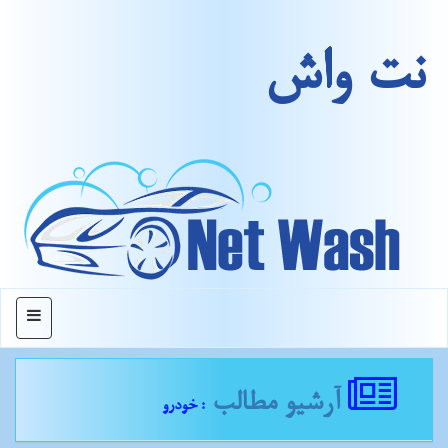
نت واش
منو
آرشیو مطالب
: خودرو