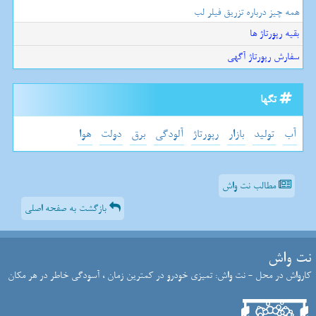
همه چیز درباره تزریق فیلر لب
بقیه رپورتاژ ها
سفارش رپورتاژ آگهی
تگها
آب
تولید
بازار
رپورتاژ
آلودگی
برق
دولت
هوا
مطالب نت واش
بازگشت به صفحه اصلی
نت واش
کارواش در محل - نت واش: تمیزی خودرو در کمترین زمان ، آسودگی خاطر در هر مکان