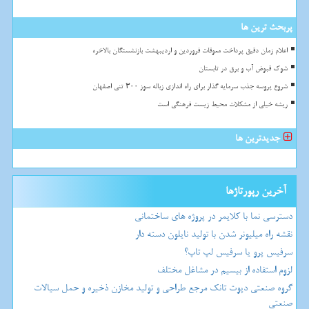
پربحث ترین ها
اعلام زمان دقیق پرداخت معوقات فروردین و اردیبهشت بازنشستگان بالاخره
شوک قبوض آب و برق در تابستان
شروع پروسه جذب سرمایه گذار برای راه اندازی زباله سوز ۳۰۰ تنی اصفهان
ریشه خیلی از مشکلات محیط زیست فرهنگی است
جدیدترین ها
آخرین رپورتاژها
دسترسی نما با کلایمر در پروژه های ساختمانی
نقشه راه میلیونر شدن با تولید نایلون دسته دار
سرفیس پرو یا سرفیس لپ تاپ؟
لزوم استفاده از بیسیم در مشاغل مختلف
گروه صنعتی دپوت تانک مرجع طراحی و تولید مخازن ذخیره و حمل سیالات
صنعتی