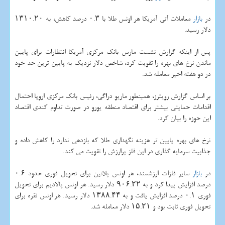
در
بازار
معاملات آتی آمریكا هر اونس طلا با ۰.۳ درصد كاهش، به ۱۳۱۰.۲۰
دلار رسید.
پس از اینكه گزارش نشست مارس بانك مركزی آمریكا انتظارات برای پایین
ماندن نرخ های بهره را تقویت كرد، شاخص دلار نزدیك به پایین ترین حد خود
در دو هفته اخیر معامله شد.
بر اساس گزارش رویترز، همینطور ماریو دراگی، رئیس بانك مركزی اروپا احتمال
اقدامات حمایتی بیشتر برای اقتصاد منطقه یورو در صورت تداوم كندی اقتصاد
این حوزه را بیان كرد.
نرخ های بهره پایین تر هزینه نگهداری طلا كه بازدهی ندارد را كاهش داده و
جذابیت سرمایه گذاری در این فلز پرارزش را تقویت می كند.
در
بازار
سایر فلزات ارزشمند، هر اونس پلاتین برای تحویل فوری حدود ۰.۶
درصد افزایش پیدا كرد و به ۹۰۶.۲۲ دلار رسید. هر اونس پالادیم برای تحویل
فوری ۰.۱ درصد افزایش یافت و به ۱۳۸۸.۴۴ دلار رسید. هر اونس نقره برای
تحویل فوری ثابت بود و ۱۵.۲۱ دلار معامله شد.