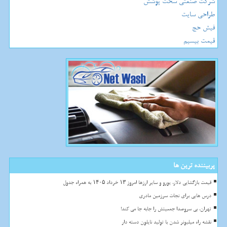
شرکت صنعتی سخت پوشش
طراحی سایت
فیش حج
قیمت بیسیم
پربیننده ترین ها
قیمت بازگشایی دلار، یورو و سایر ارزها امروز ۱۳ خرداد ۱۴۰۵ به همراه جدول
درس هایی برای نجات سرزمین مادری
تهران، بی سروصدا جمعیتش را جابه جا می کند!
نقشه راه میلیونر شدن با تولید نایلون دسته دار