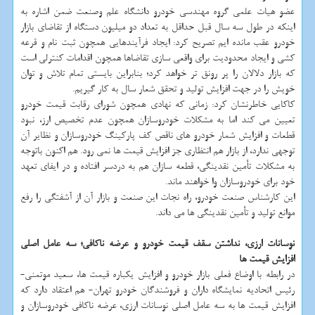
عضو هیات علمی گروه مهندسی خودرو دانشگاه علم وصنعت ضمن اشاره به
اینکه در طول سه سال قبل حداقل به تعداد دو میلیون دستگاه از تقاضای بازار
خودرو عقب مانده ایم تصریح کرد: ایجاد فرآیندهایی همچون ثبت نام و قرعه
کشی و ایجاد محدودیت برای واقعی سازی تقاضاها همچون اقدامات کنترلی است
که بازار دلالان را پر رونق تر خواهد کرد؛ بنابراین بایستی تمام تلاش و توان
خویش را در جهت افزایش تولید و تحقق شعار سال به کار گیریم.
کاکایی خاطرنشان کرد: زمانی که نهادی همچون شورای رقابت قیمت خودرو
تعیین می کند اما به مشکلات خودروسازان همچون عدم تخصیص ارز، نبود
قطعات و افزایش شمار خودرو های ناقص کف پارکینگ خودروسازان و نظایر آن
توجهی ندارد، از بازار هم انتظاری جز افزایش قیمت ها نمی رود. هم اکنون باتوجه
به مشکلات تأمین نقدینگی، قطعه سازان هم به دردسر افتاده و در ایفای تعهد
خود برای خودروسازان وا خواهند ماند.
این کارشناس صنعت خودرو، راه نجات این صنعت و بازار آن از آشفتگی را رفع
موانع تولید و تأمین نقدینگی ها می داند.
نوسانات ارزی، نداشتن سقف قیمت خودرو و عرضه ناکافی؛ سه عامل اصلی
افزایش قیمت ها
در رابطه با اوضاع فعلی بازار خودرو و افزایش یکباره قیمت ها، سعید موتمنی-
رئیس اتحادیه نمایشگاه داران و فروشندگان خودرو تهران- هم اعتقاد دارد که
افزایش قیمت ها به سه عامل اصلی نوسانات ارزی، عرضه ناکافی خودروسازان و