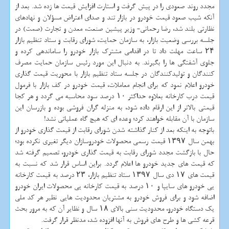
مجدد روند صعودی را در پیش گرفت و استارت افزایش قیمت ها زده شد. بعد از
آنکه شیب صعود قیمت خودرو در بازار تند و صدای اعتراض مسؤلان و نهادهای
نظارتی بلند شد، رضا رحمانی- وزیر پیشین صنعت، معدن و تجارت (صمت) در
جلسه بررسی وضعیت بازار، به سازمان حمایت، شورای رقابت و ستاد تنظیم بازار
۲۴ ساعت مهلت داد تا در اقدامی مشترک بازار خودرو را ساماندهی کرده و
جلوی آشفتگی ها را بگیرند. به دنبال این مورد رئیس سازمان حمایت مصرف
کنندگان و تولیدکنندگان در جلسه ستاد تنظیم بازار با محوریت قیمت گذاری
خودرو اعلام نمود که برای انجام معاملات، قیمت خودرو در کف بازار با فرمول
قیمت درب کارخانه بعلاوه حداکثر ۱۰ درصد سود محاسبه می گردد و هر کجا
قیمتی بالاتر از این ارقام داده شود، به منزله گران فروشی بوده و بازرسان این
سازمان با آن مقابله خواهند کرد؛ وعده ای که هیچ گاه عملیاتی نشد!
باتوجه به اینکه بعد از کنار گذاشته شدن شورای رقابت از قیمت گذاری خودرو از
بهمن سال ۱۳۹۷ قیمت رسمی محصولات خودروسازان دیگر تغیری نکرده بود؛
حال با بازگشت مجدد شورای رقابت به قیمت گذاری خودرو، تصمیم گرفته شد
که قیمت های جدید خودرو ها اعلام گردد. براین اساس قرار شد که نسبت به
قیمت های ۱۷ دی سال ۱۳۹۷ ستاد تنظیم بازار، ۲۳ درصد به قیمت کارخانه
یی خودرو های سایپا و ۱۰ درصد به قیمت کارخانه یی محصولات ایران خودرو
اضافه شود و برای فروش خودرو به مشتریان محدودیت هایی نظیر هر کد ملی
یک دستگاه خودرو، محدودیت سنی بالای ۱۸ سال و نظایر آن که به مرور بحث
قرعه کشی ها و طرح های فروش به آنها افزوده شد، مدنظر قرار گرفت.