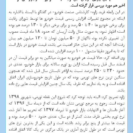
اخیر هم مورد بررسی قرار گرفته است.
در این رابطه فربد زاوه- کارشناس صنعت خودرو- در گفتگو با ایسنا، با اشاره به
اینکه در مجموع تغییرات افزایش رسمی قیمت خودرو ها توسط شورای رقابت
برای برخی خودرو ها ۴۰ تا ۵۰ رصد و برای برخی دیگر تا ۱۳۰ درصد هم بوده
است؛ اظهار نمود: به صورت مثال وانت آریسان که حدود ۱۸ ماه قیمت مصوب
آن تغییری نکرده بود، ناگهان از ۵۰ میلیون تومان تا ۱۲۰ میلیون هم پیش
رفت؛ اما آنچه که در این میان حائز اهمیت می باشد، قیمت خودرو در بازار است
که تا به امروز دقیقا مشمول ۱۰۰ درصد افزایش شده است.
وی اضافه کرد: حالا قیمت هر خودرو به صورت میانگین به دو برابر قیمت آن در
اسفند سال قبل رسیده است؛ ازاین رو تورم سالانه برای بازار خودرو، عددی در
حدود ۲۴۰ تا ۲۵۰ درصد نسبت به اواخر تابستان سال قبل شده که همچون
سنگین ترین نرخ های تورمی بوده که در طول تاریخ خودروسازی ایران اتفاق
افتاده است و به یاد نداریم که ظرف یک سال چنین افزایش قیمت هایی رخ داده
باشد.
زاوه تصریح کرد: البته باید توجه کرد که شروع این نقطه تورمی، شهریور ۱۳۹۸
نبوده است. رجوع به مرجع تورمی نشان داده است که از دیماه سال ۱۳۹۶ که
آغاز داستان ها و التهابات بازار خودرو تا تیرماه ۱۳۹۷ که تحریم ها آغاز شد،
نرخ تورم بخشی ظرف مدت کمتر از دو سال، عددی حدود ۵۰۰ درصد بوده و
قیمت ها بیشتر از پنج برابر رشد داشته است و این یکی از بدترین نرخ های
تورمی است که در طول تاریخ آماری در بانک مرکزی در یک کالا اتفاق افتاده