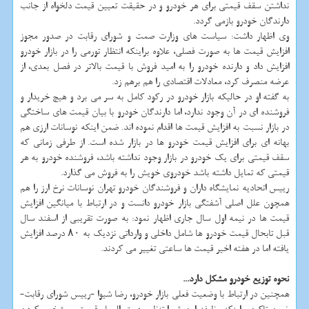
نداشتن سقف قیمتی برای هر خودرو و در حقیقت تعیین قیمت دلخواه از جانب
دارندگان خودرو بازمی گردد.
وی اظهار داشت: سیاست های وزارت صمت و شورای رقابت در صدور مجوز
افزایش قیمت ها به صورت فصلی، علاوه براینکه انتظار تورمی را در بازار خودرو
افزایش داد و دارنده خودرو را به امید فروش با قیمت بالاتر در فصل بعدی، از
عرضه منصرف کرد، معادلات اقتصادی را هم برهم زد.
به گفته او در حالیکه بازار خودرو در رکود کامل به سر می برد و هیچ خریدار و
فروشنده ای در آن وجود ندارد، اما دارندگان خودرو با بیان قیمت های ساختگی
در بازار نسبت به افزایش قیمت ها اقدام نموده اند. ضمن اینکه نوسانات ارزی هم
بهانه ای برای افزایش قیمت خودرو ها در بازار شده است. از طرفی زمانی که
سقف قیمتی برای یک خودرو در بازار وجود نداشته باشد، فروشنده خودرو به هر
قیمتی که تمایل داشته باشد خودروی خویش را به فروش می گذارد.
رییس اتحادیه نمایشگاه داران و فروشندگان خودرو تهران نوسانات نرخ ارز را هم
همچون علل اصلی آشفتگی بازار خودرو دانست و در ارتباط با میانگین افزایش
قیمت ها در نیمه اول سال جاری اظهار نمود: به صورت تقریبی از اسفند سال
قبل تابحال قیمت خودرو ها شامل داخلی و وارداتی نزدیک به ۸۰ درصد افزایش
یافته اما در هفته اخیر قیمت ها ساعتی تغییر می کردند.
نحوه توزیع خودرو مشکل دارد...
همچنین در ارتباط با وضعیت فعلی بازار خودرو، رضا شیوا -رییس شورای رقابت-