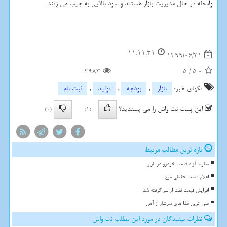
واسطه در حال مدیریت بازار هستند و سود بالایی به جیب می زنند.
11:11:31
1399/06/21
2983
5
/
5.0
تگهای خبر:
بازار
,
بودجه
,
تولید
,
ثبت نام
این پست نت واش را می پسندید؟
(0)
(1)
تازه ترین مطالب مرتبط
سقوط آزاد قیمت خودرو در بازار
اعلام قیمت حقیقی مرغ
افزایش قیمت نفت از سر گرفته شد
غنی ترین غذا های سرشار از آهن
نظرات بینندگان در مورد این مطلب نت واش