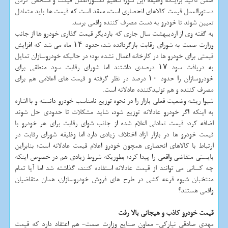
ضمن تاکید براینکه وظیفه این شورا تنظیم دستورالعمل قیمت و مشخص کردن
دستورالعمل قیمت کالاهای انحصاری است، معقد است که قیمت ها باید متعادل
تعیین شوند تا خودرو به دست مصرف کننده واقعی برسد.
به گفته وی از اردیبهشت سال جاری که باردیگر قیمت گذاری خودرو ها از جانب
وزارت صمت به شورای رقابت بازگردانده شد، حدود ۱۴ ماه می شد که افزایش
قیمتی برای خودرو ها در کارخانه اعمال نشده بود؛ در حالیکه خودروسازان تمایل
به دریافت سود ۱۷ درصدی داشتند اما شورای رقابت سود منطقی برای
خودروسازان را حدود ۱۰ درصد در نظر گرفته و قیمت های اعلامی هم برای
مصرف کننده و هم تولیدکننده عادلانه است.
شیوا ریشه وضعیت فعلی بازار را در نحوه توزیع نامناسب خودرو دانسته و با اشاره
به اینکه اگر خودرو عادلانه توزیع شود، شاید مشکلات تا حدودی حل شوند
اضافه کرد: قیمت تعادلی اعلام شده از جانب شوای رقابت برای هر خودرو با
قیمت خودرو ها در بازار آزاد اختلاف زیادی دارد اما وظیفه شورای رقابت در
ارتباط با کالاهای انحصاری همچون خودرو اعلام قیمت عادلانه است؛ بنابراین
بایستی متقاضی واقعی را پیدا کرد؛ بطوریکه شروط زیادی هم در خصوص اینکه
چه کسانی می توانند از قیمت عادلانه استفاده کنند، گذاشته شد اما آیا تمام
منتخبان شیوه قرعه کشی در طرح های فروش خودروسازان، همان متقاضیان
واقعی هستند؟
قیمت خودرو کاذب و هیجانی بالا رفت
مهدی صادقی نیارکی- معاون صنایع وزارت صمت- هم اعتقاد دارد که قیمت