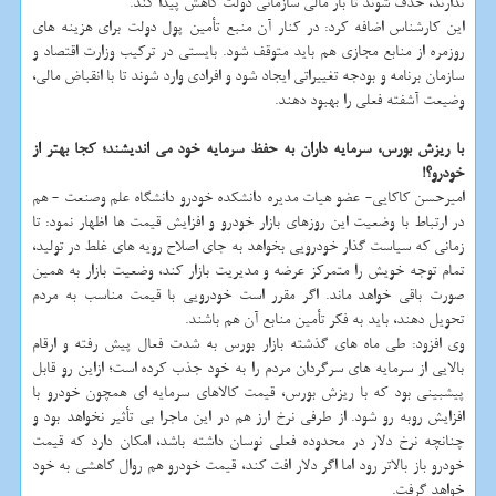
ندارند، حذف شوند تا بار مالی سازمانی دولت کاهش پیدا کند.
این کارشناس اضافه کرد: در کنار آن منبع تأمین پول دولت برای هزینه های
روزمره از منابع مجازی هم باید متوقف شود. بایستی در ترکیب وزارت اقتصاد و
سازمان برنامه و بودجه تغییراتی ایجاد شود و افرادی وارد شوند تا با انقباض مالی،
وضیعت آشفته فعلی را بهبود دهند.
با ریزش بورس، سرمایه داران به حفظ سرمایه خود می اندیشند؛ کجا بهتر از
خودرو؟!
امیرحسن کاکایی- عضو هیات مدیره دانشکده خودرو دانشگاه علم وصنعت - هم
در ارتباط با وضعیت این روزهای بازار خودرو و افزایش قیمت ها اظهار نمود: تا
زمانی که سیاست گذار خودرویی بخواهد به جای اصلاح رویه های غلط در تولید،
تمام توجه خویش را متمرکز عرضه و مدیریت بازار کند، وضعیت بازار به همین
صورت باقی خواهد ماند. اگر مقرر است خودرویی با قیمت مناسب به مردم
تحویل دهند، باید به فکر تأمین منابع آن هم باشند.
وی افزود: طی ماه های گذشته بازار بورس به شدت فعال پیش رفته و ارقام
بالایی از سرمایه های سرگردان مردم را به خود جذب کرده است؛ ازاین رو قابل
پیشبینی بود که با ریزش بورس، قیمت کالاهای سرمایه ای همچون خودرو با
افزایش روبه رو شود. از طرفی نرخ ارز هم در این ماجرا بی تأثیر نخواهد بود و
چنانچه نرخ دلار در محدوده فعلی نوسان داشته باشد، امکان دارد که قیمت
خودرو باز بالاتر رود اما اگر دلار افت کند، قیمت خودرو هم روال کاهشی به خود
خواهد گرفت.