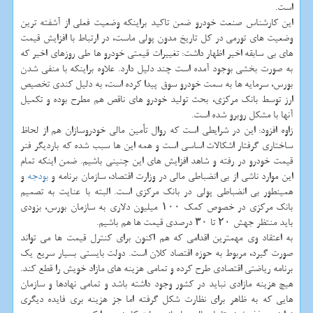
است.
این کارشناس صنعت خودرو ضمن تاکید براینکه وضعیت فعلی از آشفته ترین
وضعیت های تورمی در کل تاریخ مدون پولی ماست، در ارتباط با افزایش قیمت
های بی سابقه اخیر اظهار داشت: تغییرات قیمتی خودرو ها طی روزهای اخیر که
به صورت بخشی بوجود آمده است چند دلیل دارد. علاوه براینکه با منفی شدن
بورس، سرمایه ها به سمت خودرو سوق پیدا کرده است، به دلیل کندی تخصیص
ارز توسط بانک مرکزی، بحث تولید خودرو های ناقص هم مطرح بوده و تکمیل
آنها با مشکل روبرو شده است.
زاوه افزود: این در شرایطی است که روال تأمین مالی خودروسازان هم از لحاظ
ساختاری گرفتار اشکالات اساسی است و همه این ها سبب شده که باردیگر فنر
قیمت خودرو در رفته و شاهد افزایش های این چنینی باشیم. ضمن اینکه تمام
این موارد ناشی از بی انضباطی مالی در وزارت اقتصاد، سازمان برنامه و
بودجه
و
همینطور بی انضباطی پولی در بانک مرکزی است. البته با عنایت به تصمیم
بانک مرکزی در خصوص کمک ۱۰۰ میلیون دلاری به سازمان بورس، بزودی
باید منتظر جهش ۲۰ تا ۳۰ درصدی قیمت ها هم باشیم.
به اعتقاد وی مهمترین اقدامی که هم اکنون برای کنترل قیمت ها می تواند
صورت گیرد، مربوط به حوزه اقتصاد کلان است. دولت بایستی بسیار سریع یک
برنامه ریاضتی اقتصادی طرح کرده و تمامی هزینه های مازاد خویش را قطع کند.
هیچ هزینه مازادی نباید در کشور وجود داشته باشد و تمامی نهادها و سازمان
هایی که به ظاهر برای نظارت شکل گرفته اما جز هزینه بری فایده دیگری