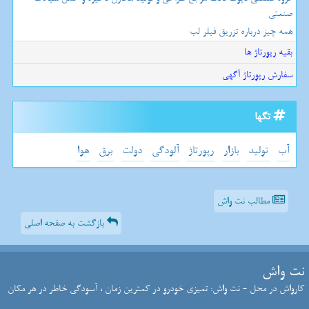
صنعتی
همه چیز درباره تزریق فیلر لب
بقیه رپورتاژ ها
سفارش رپورتاژ آگهی
تگها
آب
تولید
بازار
رپورتاژ
آلودگی
دولت
برق
هوا
مطالب نت واش
بازگشت به صفحه اصلی
نت واش
کارواش در محل - نت واش: تمیزی خودرو در کمترین زمان ، آسودگی خاطر در هر مکان