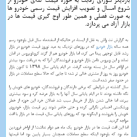
باردیگر شورای رقابت به حوزه قیمت گذای خودرو از
شروع امسال و تصویب افزایش قیمت رسمی خودرو ها
به صورت فصلی و همین طور اوج گیری قیمت ها در
بازار آزاد می پردازد.
به گزارش نت واش به نقل از ایسنا، در حالیکه از اسفندماه سال قبل باوجود رسم
همه ساله
بازار
خودرو
که در روزهای نزدیک به عید نوروز قیمت خودرو در بازار
رشد قابل توجهی پیدا می کرد، اما بازار خودرو هم از گزند کروناویروس در امان
نماند و این ویروس دامن بازار خودرو و فروشندگان آنرا که به دریافت سود بیشتر
در اواخر سال دل بسته بودند، گرفت. در ایام پایانی سال ۱۳۹۸ تا کنون بازار
خودرو روز به روز از مشتری خالی تر شد؛ تا جایی که حالا سطح معاملات در بازار
در حدود صفر شده است.
سال گذشته در شرایطی که برخی دارندگان و فروشندگان، خودرو های خویش را
نگه داشته بودند تا در ایام پایانی سال آنها را به بازار عرضه کره و سود بیشتری
ببرند، اما خالی شدن بازار از خریدار سبب شد فعالان خرد این حوزه از خطر
ورشکستی احساس نگرانی کرده و حتی حاضر شوند زیر قیمت بازار، خودروی
خویش را بفروشند و اینگونه بود که روزهای پایانی سال، قیمت ها در بازار با افت
مواجه گردید.
اما این افت قیمت ها در بازار خودرو یک ماه هم دوام نداشت! از اواخر فروردین
ماه بود که باوجود اینکه سطح معاملات همچنان بسیار پایین بود اما قیمتها