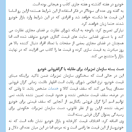
خودرو در هفته گذشته و هفته جاری کاذب و هیجانی بوده است.
به گفته وی عده ای سوداگر در فکر استفاده از این شرایط هستند؛ ازاین رو اساسا
این قیمت ها شکسته خواهد شد و افرادی که در این شرایط وارد بازار خودرو
شدند حتما زیان خواهند کرد.
نیارکی تصریح کرد: باتوجه به اینکه شورای نظارت بر فضای مجازی نظارت می
کند و با دستور قضایی سایت های قیمت گذاری خودرو متوقف شده اند، اما
همچنان در فضای مجازی بعضی از صفحات با تعداد افراد دنبال کننده بالا هر
روز مبادرت به قیمت سازی کرده و قیمت ها را کاذب می افزایند که در نهایت
بازار را متشنج می کند.
دست بسته سازمان تعزیرات برای مقابله با گرانفروشی خودرو
این در حالی است که سخنگوی سازمان تعزیرات ضمن تاکید براینکه مبنای
قیمت خودرو، نرخ اعلامی شورای رقابت است اظهار داشت: زمانی گران فروشی
مصداق پیدا می کند که سقف قیمت کالا و
خدمات
مشخص باشد. تا وقتی که
در عرضه، سقف قیمت مشخص نشده و حدود قیمت تعیین نشده باشد، نمی
توانیم اسم آنرا گران فروشی بگذاریم. از آنجایی که سقف قیمتی برای خودرو
تعریف نشده، ازاین رو از نظر قانونی، دست سازمان تعزیرات حکومتی برای
رسیدگی بعنوان گران فرشی بسته است
وی اضافه کرد: اختلاف قیمت کارخانه و بازار خودرو نشان داده است که نه
خودروساز از این قیمت ها راضی است و نه مردم، اما در این میان عده ای دلال و