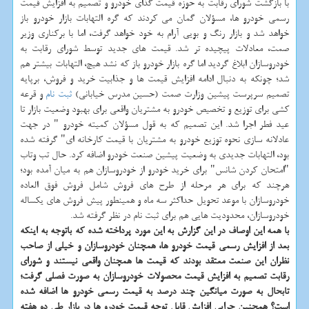
با بازگشت شورای رقابت به حوزه قیمت گذای خودرو و تصمیم به افزایش قیمت
رسمی خودرو ها، مسؤلان گمان می کردند که گره التهابات بازار خودرو باز
خواهد شد و بازار رنگ و بویی آرام به خود خواهد گرفت، اما با برکناری وزیر
صمت، معادلات پیچیده تر شد. قیمت های جدید توسط شورای رقابت به
خودروسازان ابلاغ گردید اما گره بازار خودرو باز که نشد هیچ، التهابات بیشتر هم
شد؛ چونکه به دنبال ادامه افزایش قیمت ها و جذابیت خرید و فروش، برپایه
تصمیم سرپرست پیشین وزارت صمت (حسین مدرس خیابانی)
ثبت نام
و قرعه
کشی برای توزیع و تخصیص خودرو به مشتریان واقعی برای بهبود وضعیت بازار تا
عید فطر اجرا شد. این تصمیم که به قول مسؤلان کمیته خودرو " در جهت
عادلانه سازی نحوه توزیع خودرو به مشتریان با قیمت کارخانه ای" گرفته شده
بود، التهابات جدیدی به وضعیت پیشین صنعت خودرو اضافه کرد. حال تب وتاب
"امتحان کردن شانس" برای خرید خودرو از خودروسازان هم به میان آمده بود؛
هرچند که برای هر مرحله از طرح های فروش شامل فروش فوق العاده
خودروسازان با موعد تحویل حداکثر سه ماه و همینطور پیش فروش های یکساله
خودروسازان، محدودیت هایی هم برای ثبت نام در نظر گرفته شد.
با همه این اوصاف در این گزارش به این مورد پرداخته شده که باتوجه به اینکه
بعد از افزایش رسمی قیمت خودرو ها، همچنان خودروسازان و خیلی از صاحب
نظران این صنعت معتقد بودند که قیمت ها همچنان واقعی نیستند و شورای
رقابت تصمیم به افزایش قیمت محصولات خودروسازان به صورت فصلی گرفت؛
تابحال به صورت میانگین چند درصد به قیمت رسمی خودرو ها اضافه شده
است؟
همچنین چرایی افزایش قابل توجه قیمت خودرو ها در بازار طی دو هفته