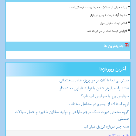
ریشه خیلی از مشکلات محیط زیست فرهنگی است
سقوط آزاد قیمت خودرو در بازار
اعلام قیمت حقیقی مرغ
افزایش قیمت نفت از سر گرفته شد
جدیدترین ها
آخرین رپورتاژها
دسترسی نما با کلایمر در پروژه های ساختمانی
نقشه راه میلیونر شدن با تولید نایلون دسته دار
سرفیس پرو یا سرفیس لپ تاپ؟
لزوم استفاده از بیسیم در مشاغل مختلف
گروه صنعتی دپوت تانک مرجع طراحی و تولید مخازن ذخیره و حمل سیالات
صنعتی
همه چیز درباره تزریق فیلر لب
بقیه رپورتاژ ها