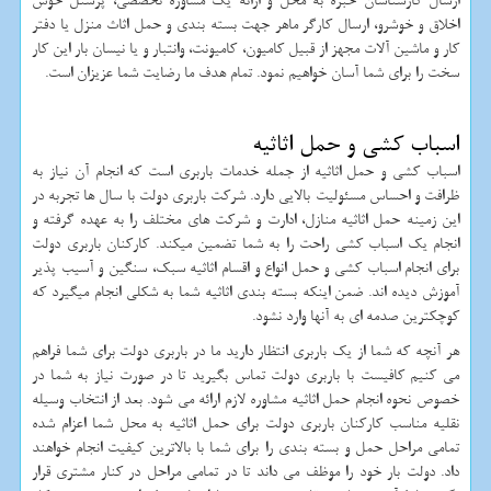
ارسال کارشناسان خبره به محل و ارائه یک مشاوره تخصصی، پرسنل خوش
اخلاق و خوشرو، ارسال کارگر ماهر جهت بسته بندی و حمل اثاث منزل یا دفتر
کار و ماشین آلات مجهز از قبیل کامیون، کامیونت، وانتبار و یا نیسان بار این کار
سخت را برای شما آسان خواهیم نمود. تمام هدف ما رضایت شما عزیزان است.
اسباب کشی و حمل اثاثیه
اسباب کشی و حمل اثاثیه از جمله خدمات باربری است که انجام آن نیاز به
ظرافت و احساس مسئولیت بالایی دارد. شرکت باربری دولت با سال ها تجربه در
این زمینه حمل اثاثیه منازل، ادارت و شرکت های مختلف را به عهده گرفته و
انجام یک اسباب کشی راحت را به شما تضمین میکند. کارکنان باربری دولت
برای انجام اسباب کشی و حمل انواع و اقسام اثاثیه سبک، سنگین و آسیب پذیر
آموزش دیده اند. ضمن اینکه بسته بندی اثاثیه شما به شکلی انجام میگیرد که
کوچکترین صدمه ای به آنها وارد نشود.
هر آنچه که شما از یک باربری انتظار دارید ما در باربری دولت برای شما فراهم
می کنیم کافیست با باربری دولت تماس بگیرید تا در صورت نیاز به شما در
خصوص نحوه انجام حمل اثاثیه مشاوره لازم ارائه می شود. بعد از انتخاب وسیله
نقلیه مناسب کارکنان باربری دولت برای حمل اثاثیه به محل شما اعزام شده
تمامی مراحل حمل و بسته بندی را برای شما با بالاترین کیفیت انجام خواهند
داد. دولت بار خود را موظف می داند تا در تمامی مراحل در کنار مشتری قرار