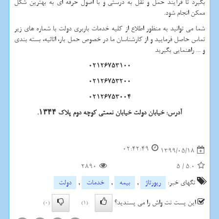
بگیرد تا فرآیند حمل و نقل به درستی و با اصول حرفه ای به بهترین شکل
ممکن انجام شود.
شما می توانید به منظور اطلاع از کلیه خدمات باربری دولت با شماره های زیر
تماس حاصل فرمایید و از کارشناسان ما در خصوص حمل بار، اثاثیه، بسته بندی
و ... راهنمایی بگیرید
02126753100
02126753200
02126753004
آدرس: خیابان دولت خیابان نعمتی کوچه دوم پلاک ۱۳۴۴.
02:42:49
1399/05/18
2890
5
/
5.0
تگهای خبر:
رپورتاژ
,
بیمه
,
خدمات
,
دولت
این پست نت واش را می پسندید؟
(0)
(1)