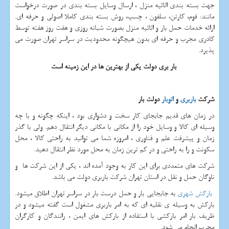
جهت بسته بندی اثاثیه منزل ، ارسال وسایل بسته بندی در صورت درخواست
مانند: فوم، کارتن، سلفون ، چسپ، روش بسته بندی کاملا اصولی و حرفه ای.
ارائه خدمات حمل بار و اثاثیه منزل بصورت شبانه روزی و هفت روز هفته توسط
کادری مجرب و حرفه ای بدون هیچگونه محدودیت در سراسر تهران صورت می
پذیرد.
بار بری دولت یکی از بهترین ها در این زمینه است
شرکت
باربری
و
اتوبار
دولت بار
در زمان های قدیم جابجای کار سخت و دشواری بود ، اینکه چگونه و با چه
وسیله ای کالا و وسایل خود را از مکانی با مکانی دیگر انتقال دهم. ولی با گذر
زمان و پیشرفت علم و فناوری ، امروزه شما می توانید به راحتی کالا ، محل
سکونت و را به راحتی و در کم ترین زمان به محل مورد نظر انتقال دهید.
شرکت های متعددی برای این کار به وجود آمده اند ، یکی از این شرکت ها و
ناوگان حمل و نقل در استان تهران شرکت باربری دولت می باشد.
بارکش شهری
به جابجایی بار و حمل درست بار در سراسر تهران اطلاق میشود.
بارکش به وسیله ی نقلیه ای که به امر باربری مشغول است گفته میشود و در
ظریف بار امر بارکشی با استفاده از بارکش های ایمن ، رانندگان و کارگران
مجرب انجام می شود.