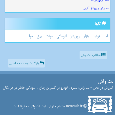
سفارش رپورتاژ آگهی
تگها
آب
تولید
بازار
رپورتاژ
آلودگی
دولت
برق
هوا
مطالب نت واش
بازگشت به صفحه اصلی
نت واش
کارواش در محل - نت واش: تمیزی خودرو در کمترین زمان ، آسودگی خاطر در هر مکان
netwash.ir - تمام حقوق سایت نت واش محفوظ است