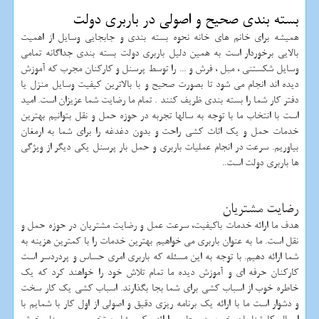
بسته بندی صحیح و اصولی در باربری دولت
همیشه برای خانم های خانه نحوه بسته بندی و جابجایی وسایل از اهمیت
بالایی برخوردار است به همین دلیل باربری دولت بسته بندی جداگانه تمامی
وسایل شکستنی ، مبل ، فرش و ... را توسط پرسنل و کارکنان مجرب که آموزش
دیده اند انجام می شود تا بصورت صحیح و با بالاترین کیفیت وسایل منزل یا
دفتر کار شما را بسته بندی ظریف کنند . تمام ما رضایت شما عزیزان است. امید
است با انتخاب ما با توجه به سالها تجربه در حوزه حمل و نقل بتوانیم بهترین
خدمات حمل و یک اثاث کشی راحت و بدون دغدغه را برای شما به ارمغان
بیاوریم. سرعت در انجام عملیات باربری و حمل بار پرسنل یکی دیگر از ویژگی
ها باربری دولت است..
رضایت مشتریان
هدف ما ارائه خدمات باکیفیت، سرعت عمل و رضایت مشتریان در حوزه حمل و
نقل است. ما به عنوان باربری می خواهیم بهترین خدمات را با کمترین هزینه به
شما ارائه دهیم. با توجه به این مسئله که باربری امری حساس و پردردسر است
کارکنان حرفه ای و آموزش دیده ما تمام تلاش خود را خواهند کرد که یک
خاطره خوب از اسباب کشی برای شما بجا بگذارند. اسباب کشی یک کار سخت
و دشوار است ما با ارائه یک برنامه ریزی دقیق و اصولی از اول کار با شمایم با