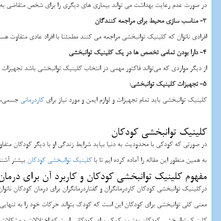
در صورت عدم رعایت بهداشت می تواند بیماری های دیگری را برای شخص متقاضی به همر
3- مناسب سازی محیط برای مراجعه کنندگان
افرادی ناتوان که کلینیک توانبخشی مراجعه می کنند مطمئنا با افراد عادی متفاوت هستند
4- دارا بودن تمامی تخصص ها در یک کلینیک توانبخشی
از دیگر مواردی که می‌تواند فاکتور مهمی در انتخاب کلینیک توانبخشی باشد تجهیزات
5- تجهیزات کلینیک توانبخشی:
کلینیک توانبخشی باید تمام تجهیزات و لوازم ایمن و مورد نیاز برای
کاردرمانی
جسمی،حسی
کلینیک توانبخشی کودکان
در صورتی که کودکی با محدودیت به دنیا بیاید شرایط زندگی او با دیگر کودکان متفاوت
به همین منظور این مقاله را آماده کرده ایم تا با
کلینیک توانبخشی کودکان
بیشتر آشنا
مفهوم کلینیک توانبخشی کودکان و کاربرد آن برای درمان
درکلینیک توانبخشی کودکان کاردرمانگران و گفتاردرمانگران برای درمان کودکان ن
معنی کلی توانبخشی برای کودکان این است که کودک بتواند حرکات خود را به تنهایی ا
کلینیک توانبخشی کودکان بهترین کمک برای کودکانی است که اختلالات و مشکلات جس