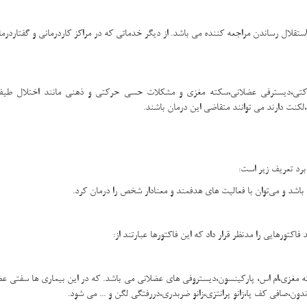
ستقلال رساندن مراجعه کننده می باشد. از دیگر خدماتی که در مراکز کاردرمانی و گفتاردرمان
،دیسترفی عضلانی،سکته مغزی و مشکلات حسی حرکتی و ذهنی مانند اختلال طیف اتی
کنت دارند می توانند متقاضی این درمان باشند.
برد تعریف زیر است:
 و می‌توان با فعالیت های هدفمند و معنادار شخص را درمان کرد.
کتورهایی را مدنظر قرار داد که این فاکتورها عبارتند از:
ه مغزی،ام اس، پارکینسون،دیستروفی های عضلانی می باشد. که در این بیماری ها سفتی 
ن،صافی کف پا،زانو پرانتزی،زانو ضربدری،دررفتگی لگن و ... می شود.