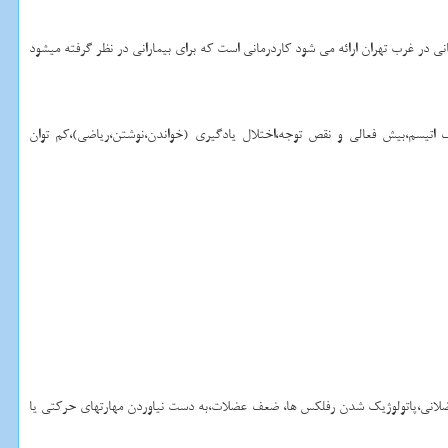
ی در غرب تهران ارائه می ‌شود کاردرمانی است که برای بیمارانی در نظر گرفته میشود
سم،بیش فعالی و نقص توجه،اختلال یادگیری (خواندن،نوشتن،ریاضی)،کم توان
عضلانی،پاتولوژیک شدن رفلکس ها، ضعف عضلات،به دست نیاوردن مهارتهای حرکتی یا