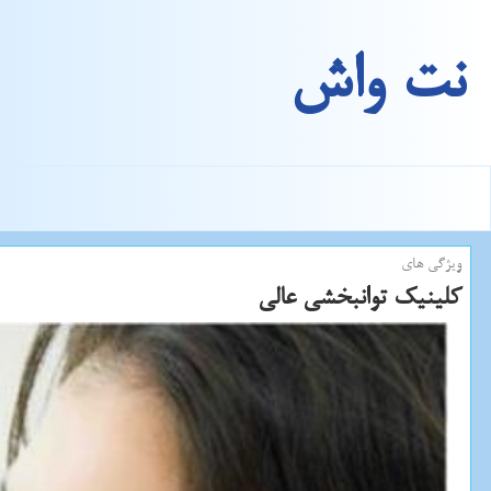
نت واش
ویژگی های
كلینیك توانبخشی عالی