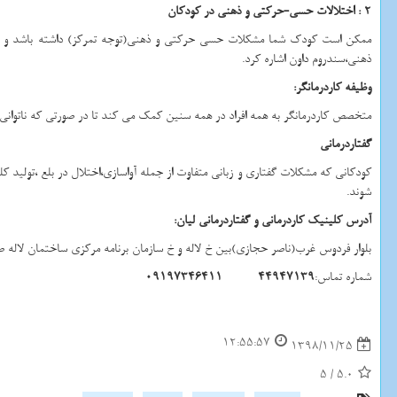
2 : اختلالات حسی-حرکتی و ذهنی در کودکان
ممکن است کودک شما مشکلات حسی حرکتی و ذهنی(توجه تمرکز) داشته باشد و نتواند
ذهنی،سندروم داون اشاره کرد.
وظیفه کاردرمانگر:
متخصص کاردرمانگر به همه افراد در همه سنین کمک می کند تا در صورتی که ناتوانی خا
گفتاردرمانی
کودکانی که مشکلات گفتاری و زبانی متفاوت از جمله آواسازی،اختلال در بلع ،تولید ک
شوند.
آدرس کلینیک کاردرمانی و گفتاردرمانی لیان:
بلوار فردوس غرب(ناصر حجازی)بین خ لاله و خ سازمان برنامه مرکزی ساختمان لاله طبق
شماره تماس:
44947139
09197346411
12:55:57
1398/11/25
5
/
5.0