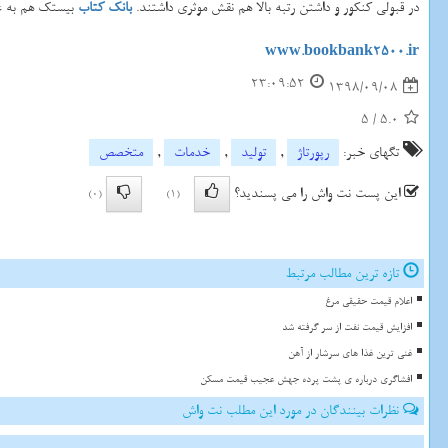
در قبولی کنکور و داشتن رتبه بالا هم نقش موثری داشتند.
بانک کتاب
بیستک هم به عن
www.bookbank2500.ir
23:09:52
1398/09/08
5
/
5.0
تگهای خبر:
رپورتاژ
,
تولید
,
خدمات
,
متخصص
این پست نت واش را می پسندید؟
(0)
(1)
تازه ترین مطالب مرتبط
اعلام قیمت حقیقی مرغ
افزایش قیمت نفت از سر گرفته شد
غنی ترین غذا های سرشار از آهن
افشاگری درباره ی پشت پرده جهش عجیب قیمت مسکن
نظرات بینندگان در مورد این مطلب نت واش