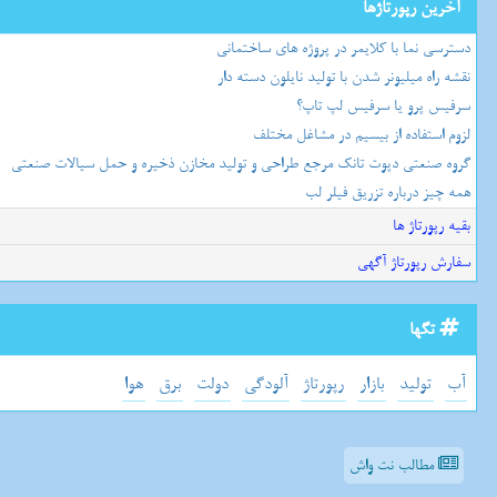
آخرین رپورتاژها
دسترسی نما با کلایمر در پروژه های ساختمانی
نقشه راه میلیونر شدن با تولید نایلون دسته دار
سرفیس پرو یا سرفیس لپ تاپ؟
لزوم استفاده از بیسیم در مشاغل مختلف
گروه صنعتی دپوت تانک مرجع طراحی و تولید مخازن ذخیره و حمل سیالات صنعتی
همه چیز درباره تزریق فیلر لب
بقیه رپورتاژ ها
سفارش رپورتاژ آگهی
تگها
آب
تولید
بازار
رپورتاژ
آلودگی
دولت
برق
هوا
مطالب نت واش