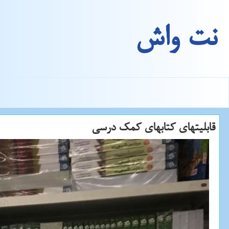
نت واش
قابلیتهای كتابهای كمك ‏درسی