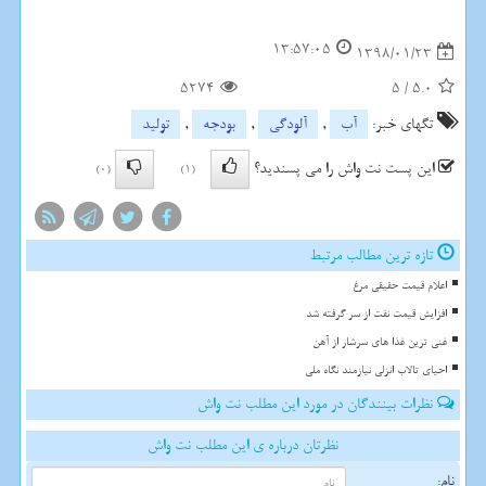
13:57:05
1398/01/23
5274
5
/
5.0
تگهای خبر:
آب
,
آلودگی
,
بودجه
,
تولید
این پست نت واش را می پسندید؟
(0)
(1)
تازه ترین مطالب مرتبط
اعلام قیمت حقیقی مرغ
افزایش قیمت نفت از سر گرفته شد
غنی ترین غذا های سرشار از آهن
احیای تالاب انزلی نیازمند نگاه ملی
نظرات بینندگان در مورد این مطلب نت واش
نظرتان درباره ی این مطلب نت واش
نام: