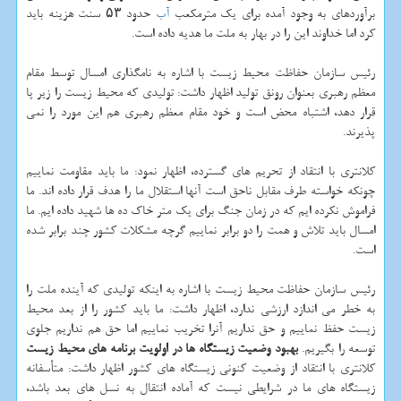
برآوردهای به وجود آمده برای یك مترمكعب
آب
حدود ۵۳ سنت هزینه باید
كرد اما خداوند این را در بهار به ملت ما هدیه داده است.
رئیس سازمان حفاظت محیط زیست با اشاره به نامگذاری امسال توسط مقام
معظم رهبری بعنوان رونق تولید اظهار داشت: تولیدی كه محیط زیست را زیر پا
قرار دهد، اشتباه محض است و خود مقام معظم رهبری هم این مورد را نمی
پذیرند.
كلانتری با انتقاد از تحریم های گسترده، اظهار نمود: ما باید مقاومت نماییم
چونكه خواسته طرف مقابل ناحق است آنها استقلال ما را هدف قرار داده اند. ما
فراموش نكرده ایم كه در زمان جنگ برای یك متر خاك ده ها شهید داده ایم. ما
امسال باید تلاش و همت را دو برابر نماییم گرچه مشكلات كشور چند برابر شده
است.
رئیس سازمان حفاظت محیط زیست با اشاره به اینكه تولیدی كه آینده ملت را
به خطر می اندازد ارزشی ندارد، اظهار داشت: ما باید كشور را از بعد محیط
زیست حفظ نماییم و حق نداریم آنرا تخریب نماییم اما حق هم نداریم جلوی
توسعه را بگیریم.
بهبود وضعیت زیستگاه ها در اولویت برنامه های محیط زیست
كلانتری با انتقاد از وضعیت كنونی زیستگاه های كشور اظهار داشت: متأسفانه
زیستگاه های ما در شرایطی نیست كه آماده انتقال به نسل های بعد باشد،