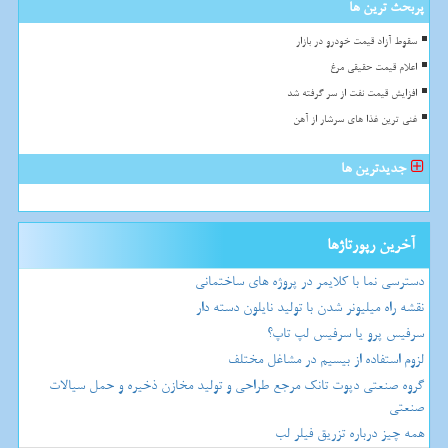
پربحث ترین ها
سقوط آزاد قیمت خودرو در بازار
اعلام قیمت حقیقی مرغ
افزایش قیمت نفت از سر گرفته شد
غنی ترین غذا های سرشار از آهن
جدیدترین ها
آخرین رپورتاژها
دسترسی نما با کلایمر در پروژه های ساختمانی
نقشه راه میلیونر شدن با تولید نایلون دسته دار
سرفیس پرو یا سرفیس لپ تاپ؟
لزوم استفاده از بیسیم در مشاغل مختلف
گروه صنعتی دپوت تانک مرجع طراحی و تولید مخازن ذخیره و حمل سیالات
صنعتی
همه چیز درباره تزریق فیلر لب