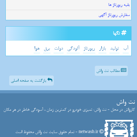
بقیه رپورتاژ ها
سفارش رپورتاژ آگهی
تگها
آب
تولید
بازار
رپورتاژ
آلودگی
دولت
برق
هوا
مطالب نت واش
بازگشت به صفحه اصلی
نت واش
کارواش در محل - نت واش: تمیزی خودرو در کمترین زمان ، آسودگی خاطر در هر مکان
netwash.ir - تمام حقوق سایت نت واش محفوظ است