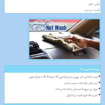
فیش حج
قیمت بیسیم
پربیننده ترین ها
قیمت بازگشایی دلار، یورو و سایر ارزها امروز ۱۳ خرداد ۱۴۰۵ به همراه جدول
درس هایی برای نجات سرزمین مادری
تهران، بی سروصدا جمعیتش را جابه جا می کند!
دلار و سکه طرح جدید در راه ارزانی