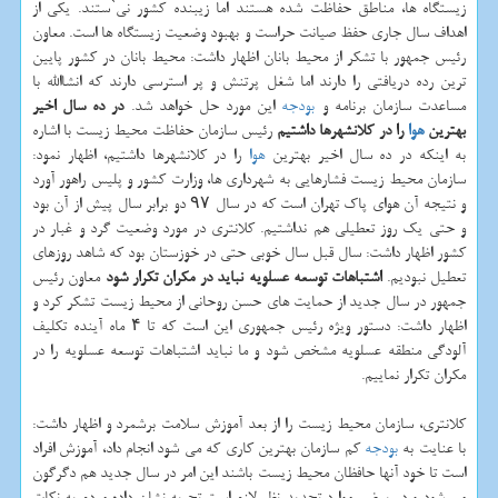
زیستگاه ها، مناطق حفاظت شده هستند اما زیبنده كشور نی`ستند. یكی از
اهداف سال جاری حفظ صیانت حراست و بهبود وضعیت زیستگاه ها است. معاون
رئیس جمهور با تشكر از محیط بانان اظهار داشت: محیط بانان در كشور پایین
ترین رده دریافتی را دارند اما شغل پرتنش و پر استرسی دارند كه انشاالله با
مساعدت سازمان برنامه و
بودجه
این مورد حل خواهد شد.
در ده سال اخیر
بهترین
هوا
را در كلانشهرها داشتیم
رئیس سازمان حفاظت محیط زیست با اشاره
به اینكه در ده سال اخیر بهترین
هوا
را در كلانشهرها داشتیم، اظهار نمود:
سازمان محیط زیست فشارهایی به شهرداری ها، وزارت كشور و پلیس راهور آورد
و نتیجه آن هوای پاك تهران است كه در سال ۹۷ دو برابر سال پیش از آن بود
و حتی یك روز تعطیلی هم نداشتیم. كلانتری در مورد وضعیت گرد و غبار در
كشور اظهار داشت: سال قبل سال خوبی حتی در خوزستان بود كه شاهد روزهای
تعطیل نبودیم.
اشتباهات توسعه عسلویه نباید در مكران تكرار شود
معاون رئیس
جمهور در سال جدید از حمایت های حسن روحانی از محیط زیست تشكر كرد و
اظهار داشت: دستور ویژه رئیس جمهوری این است كه تا ۴ ماه آینده تكلیف
آلودگی منطقه عسلویه مشخص شود و ما نباید اشتباهات توسعه عسلویه را در
مكران تكرار نماییم.
كلانتری، سازمان محیط زیست را از بعد آموزش سلامت برشمرد و اظهار داشت:
با عنایت به
بودجه
كم سازمان بهترین كاری كه می شود انجام داد، آموزش افراد
است تا خود آنها حافظان محیط زیست باشند این امر در سال جدید هم دگرگون
می شود و در بعضی موارد تجدید نظر لازم است تجربه نشان داده مردم به نكات