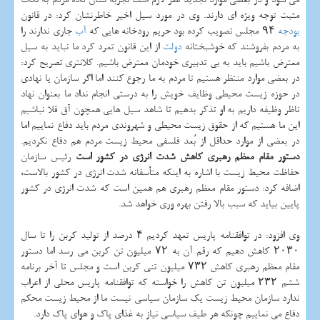
مثبت توجه ویژه ای دارند. وی در مورد سیل اخیر خاطرنشان كرد: در قانون
بودجه
۹۴ مجلس تصویب كرده بود حریم رودخانه هایی كه
آب
جاری ندارند را
به مردم بفروشند كه خوشبختانه
دولت
از این قانون تمرد كرد ما نباید به سیل
معترض باشیم باید به بی تدبیری خودمان معترض باشیم. كلانتری تصریح كرد:
در بعضی موارد منتظر هستیم تا مردم به ما رجوع كنند اما اگر سازمان یا نهادی
در حوزه زیست محیطی وظایف خویش را به درستی انجام نداد ما بعنوان نهاد
ناظر وظیفه داریم به او تذكر بدهیم تا شاهد سیل هایی همچون آق قلا نباشیم
این ما هستیم كه از حقوق زیست محیطی و شهروندی مردم باید دفاع نماییم اما
در بعضی از موارد حداقل از بُعد فلسفی محیط زیست مردم هم دفاع نكردیم.
دستور مقام معظم رهبری كاهش شدت انرژی در كشور است
رئیس سازمان
حفاظت محیط زیست با اشاره به اینكه متأسفانه شدت انرژی در كشور بالاست،
اضافه كرد: دستور مقام معظم رهبری هم همین است كه شدت انرژی در كشور
پایین بیاید كه سبب بالا رفتن بهره وری خواهد شد.
وی افزود: در توافقنامه پاریس تعهد كردیم ۴ درصد از تولید كربن را تا سال
۲۰۳۰ كاهش دهیم كه رقم آن به ۷۲ میلیون تن كربن می رسد اما دستور
مقام معظم رهبری كاهش ۷۳۲ میلیون تنی كربن است و مجلس تا آخر برنامه
ششم ۲۳۲ میلیون تن كاهش را خواسته كه توافقنامه پاریس محلی از اعراب
ندارد سازمان محیط زیست یك سازمان سیاسی نیست ما از محیط زیست محكم
دفاع می نماییم چونكه هر طیف سیاسی نیاز به غذای پاك و هوای پاك دارد.