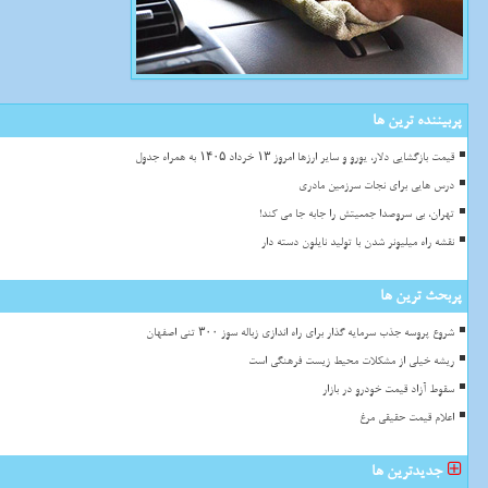
پربیننده ترین ها
قیمت بازگشایی دلار، یورو و سایر ارزها امروز ۱۳ خرداد ۱۴۰۵ به همراه جدول
درس هایی برای نجات سرزمین مادری
تهران، بی سروصدا جمعیتش را جابه جا می کند!
نقشه راه میلیونر شدن با تولید نایلون دسته دار
پربحث ترین ها
شروع پروسه جذب سرمایه گذار برای راه اندازی زباله سوز ۳۰۰ تنی اصفهان
ریشه خیلی از مشکلات محیط زیست فرهنگی است
سقوط آزاد قیمت خودرو در بازار
اعلام قیمت حقیقی مرغ
جدیدترین ها