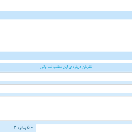
نظرتان درباره ی این مطلب نت واش
= ۵ بعلاوه ۳