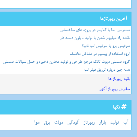
آخرین رپورتاژها
دسترسی نما با کلایمر در پروژه های ساختمانی
نقشه راه میلیونر شدن با تولید نایلون دسته دار
سرفیس پرو یا سرفیس لپ تاپ؟
لزوم استفاده از بیسیم در مشاغل مختلف
گروه صنعتی دپوت تانک مرجع طراحی و تولید مخازن ذخیره و حمل سیالات صنعتی
همه چیز درباره تزریق فیلر لب
بقیه رپورتاژ ها
سفارش رپورتاژ آگهی
تگها
آب
تولید
بازار
رپورتاژ
آلودگی
دولت
برق
هوا