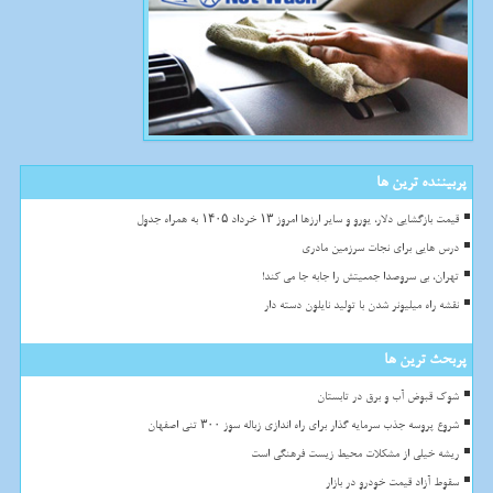
پربیننده ترین ها
قیمت بازگشایی دلار، یورو و سایر ارزها امروز ۱۳ خرداد ۱۴۰۵ به همراه جدول
درس هایی برای نجات سرزمین مادری
تهران، بی سروصدا جمعیتش را جابه جا می کند!
نقشه راه میلیونر شدن با تولید نایلون دسته دار
پربحث ترین ها
شوک قبوض آب و برق در تابستان
شروع پروسه جذب سرمایه گذار برای راه اندازی زباله سوز ۳۰۰ تنی اصفهان
ریشه خیلی از مشکلات محیط زیست فرهنگی است
سقوط آزاد قیمت خودرو در بازار