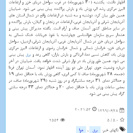
اظهار داشت: یکشنبه (۳۰ شهریورماه) در غرب سواحل دریای خزر و ارتفاعات
البرز مرکزی رشد ابر، وزش باد و بارش پراکنده پیش بینی می شود. ضیاییان
همین طور بیان کرد: دوشنبه و سه شنبه در ارتفاعات واقع در شمال استان های
آذربایجان شرقی و آذربایجان غربی، ارتفاعات در زنجان و گیلان، بارش پراکنده و
در سایر مناطق کشور آسمان صاف و آرام است. بگفته مدیرکل پیش بینی و
هشدار سریع سازمان هواشناسی چهارشنبه با نفوذ جریانات خنک شمالی به
سواحل دریای خزر در شمال آذربایجان غربی، آذربایجان شرقی، اردبیل، سواحل
دریای خزر، خراسان شمالی و شمال خراسان رضوی و ارتفاعات البرز مرکزی
وزش باد، کاهش نسبی دما، ابرناکی و بارش باران، گاهی رعد و
برق
پیش بینی
می شود. همین طور وزش باد در نوار شرقی شدت خواهد یافت. ضیاییان در آخر
درباره وضعیت جوی تهران طی دو روز آینده اظهار نمود: آسمان تهران فردا
(جمعه، ۲۸ شهریورماه) صاف تا کمی ابری، گاهی وزش باد، با حداقل دمای ۱۹
و حداکثر دمای ۳۱ درجه سانتیگراد و در روز شنبه (۲۹ شهریورماه) صاف، در
بعضی ساعات وزش باد، با حداقل دمای ۲۰ و حداکثر دمای ۳۳ درجه سانتی
گراد پیش بینی می شود.
20:21:53
1399/06/28
2554
5
/
5.0
تگهای خبر:
برق
,
هوا