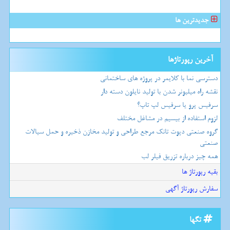
جدیدترین ها
آخرین رپورتاژها
دسترسی نما با کلایمر در پروژه های ساختمانی
نقشه راه میلیونر شدن با تولید نایلون دسته دار
سرفیس پرو یا سرفیس لپ تاپ؟
لزوم استفاده از بیسیم در مشاغل مختلف
گروه صنعتی دپوت تانک مرجع طراحی و تولید مخازن ذخیره و حمل سیالات
صنعتی
همه چیز درباره تزریق فیلر لب
بقیه رپورتاژ ها
سفارش رپورتاژ آگهی
تگها