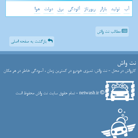
آب
تولید
بازار
رپورتاژ
آلودگی
برق
دولت
هوا
مطالب نت واش
بازگشت به صفحه اصلی
نت واش
کارواش در محل - نت واش: تمیزی خودرو در کمترین زمان ، آسودگی خاطر در هر مکان
netwash.ir - تمام حقوق سایت نت واش محفوظ است