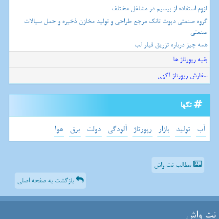
لزوم استفاده از بیسیم در مشاغل مختلف
گروه صنعتی دپوت تانک مرجع طراحی و تولید مخازن ذخیره و حمل سیالات
صنعتی
همه چیز درباره تزریق فیلر لب
بقیه رپورتاژ ها
سفارش رپورتاژ آگهی
تگها
آب
تولید
بازار
رپورتاژ
آلودگی
دولت
برق
هوا
مطالب نت واش
بازگشت به صفحه اصلی
نت واش