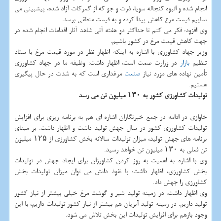
انجام شده و انبوه کنجاله سویا، ذرت و جو که از گمرکات آزاد شده، پیشبینی می
نماییم قیمت مرغ کاهش پیدا کرده و به قیمت منطقی برسد.
وی افزود: فکر می کنم تا حداکثر دو هفته آتی شاهد آثار اقدامات انجام شده در
جهت کاهش قیمت مرغ در کشور باشیم.
وزیر جهاد کشاورزی با اشاره به اینکه اظهار نظر در مورد قیمت مرغ با ستاد
تنظیم
بازار
در وزارت صمت است، اظهار داشت: وظیفه ما در جهاد کشاورزی
تأمین نهاده های مورد نیاز
صنعت
مرغداری است که به شدت در حال پیگیری
هستیم.
تولیدات کشاورزی کشور به ۱۳۰ میلیون تن می رسد
خاوازی در ادامه در جمع خبرنگاران اشاره ای هم به برنامه ریزی برای افزایش
تولیدات کشاورزی کشور در سال جهش تولید داشت و اظهار داشت: بر مبنای
برنامه های جهش تولید، میزان تولیدات سالانه بخش کشاورزی از ۱۲۵ میلیون
تن فعلی به ۱۳۰ میلیون تن خواهد رسید.
وی با اشاره به اهمیت به روز کردن کشاورزان برای ایجاد جهش در تولیدات
بخش کشاورزی، اظهار داشت: با نفوذ دانش می توان میزان تولیدات بخش
کشاورزی را جهش داد.
وی اظهار داشت: در زمینه تولید شیر و گوشت مرغ خیلی بیشتر از نیاز کشور
تولید داریم. در زمینه تولید آبزیان هم بیشتر از نیاز کشور تولیدات داریم، با این
وجود بازهم برای افزایش تولیدات این بخش تلاش می شود.