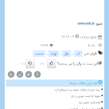
منبع:
netwash.ir
18:13:03
1399/05/24
2336
5
/
5.0
تگهای خبر:
آب
,
بازار
,
تولید
,
صنعت
این پست نت واش را می پسندید؟
(0)
(1)
تازه ترین مطالب مرتبط
ریشه خیلی از مشکلات محیط زیست فرهنگی است
سقوط آزاد قیمت خودرو در بازار
اعلام قیمت حقیقی مرغ
افزایش قیمت نفت از سر گرفته شد