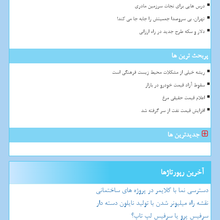
درس هایی برای نجات سرزمین مادری
تهران، بی سروصدا جمعیتش را جابه جا می کند!
دلار و سکه طرح جدید در راه ارزانی
پربحث ترین ها
ریشه خیلی از مشکلات محیط زیست فرهنگی است
سقوط آزاد قیمت خودرو در بازار
اعلام قیمت حقیقی مرغ
افزایش قیمت نفت از سر گرفته شد
جدیدترین ها
آخرین رپورتاژها
دسترسی نما با کلایمر در پروژه های ساختمانی
نقشه راه میلیونر شدن با تولید نایلون دسته دار
سرفیس پرو یا سرفیس لپ تاپ؟