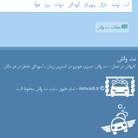
آب
تولید
بازار
رپورتاژ
آلودگی
دولت
برق
هوا
مطالب نت واش
نت واش
کارواش در محل - نت واش: تمیزی خودرو در کمترین زمان ، آسودگی خاطر در هر مکان
netwash.ir - تمام حقوق سایت نت واش محفوظ است