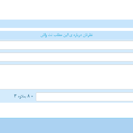
نظرتان درباره ی این مطلب نت واش
= ۸ بعلاوه ۳