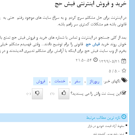
خرید و فروش اینترنتی فیش حج
در اینترنت برای حل مشکلم سرچ کردم و به سراغ سایت های موجود رفتم حتی به یکی
قانونی باشه هم مشکلات کمتری سر راهم باشه.
بعد از کلی جستجو در اینترنت و تماس با شماره های خرید و فروش فیش حج تمتع با یکی ا
خوش روند خرید
فیش حج
قانونی را برام توضیح دادند... وقتی فهمیدم مشکلم خیل
بخرم. از وب سایت فیش حج برای اینکه با آرامش برای مشکلم تدبیری اندیشدند و در ز
21:50:54
1399/05/21
5
/
5.0
تگهای خبر:
رپورتاژ
,
سفر
,
خدمات
,
فروش
این پست نت واش را می پسندید؟
(0)
(1)
تازه ترین مطالب مرتبط
سقوط آزاد قیمت خودرو در بازار
ترمز رشد بورس کشیده شد