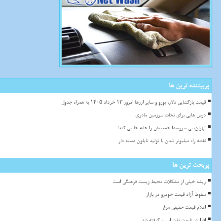
پربیننده ترین ها
قیمت بازگشایی دلار، یورو و سایر ارزها امروز ۱۳ خرداد ۱۴۰۵ به همراه جدول
درس هایی برای نجات سرزمین مادری
تهران، بی سروصدا جمعیتش را جابه جا می کند!
نقشه راه میلیونر شدن با تولید نایلون دسته دار
پربحث ترین ها
ریشه خیلی از مشکلات محیط زیست فرهنگی است
سقوط آزاد قیمت خودرو در بازار
اعلام قیمت حقیقی مرغ
افزایش قیمت نفت از سر گرفته شد