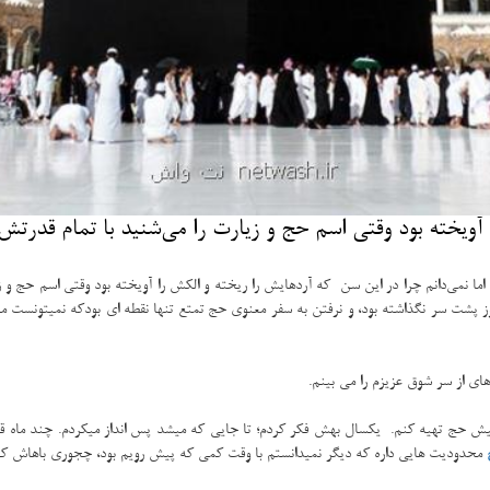
 آویخته بود وقتی اسم حج و زیارت را می‌شنید با تمام قدر
 نمی‌دانم چرا در این سن که آردهایش را ریخته و الکش را آویخته بود وقتی اسم حج و زی
 پشت سر نگذاشته بود، و نرفتن به سفر معنوی حج تمتع تنها نقطه ای بودکه نمیتونست
ای از سر شوق عزیزم را می بینم.
ش حج تهیه کنم. یکسال بهش فکر کردم؛ تا جایی که میشد پس انداز میکردم. چند ماه قبل
محدودیت هایی داره که دیگر نمیدانستم با وقت کمی که پیش رویم بود، چجوری باهاش کنار