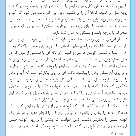
را پیروی کنید. به طور کلی، در بخارشو را باز کنید و آن را با ۀب و تمیز کننده
رویه مبل پر کنید. کاملا آن را پر نکنید. ریزا این کار باعث می شود که آب و
بخار زیادی بر روی پارچه مبل پاشیده شود و آنها را زیادی خیس کند. همچنین،
شما باید سر مناسب را برای رویه مبل بردارید. ممکن است برس ثابت، برس
متحرک یا پارچه باشد و بستگی به مدل شما دارد.
• از افزودن صابون زیادی به آب خودداری کنید. شستن پارچه مبل چندین
بار آسانتر است تا اینکه بخواهیم صابون اضافی را از روی پارچه مبل پاک کنیم.
3. ابتدا با شستن کوسن ها شروع کنید. اگر تکه ای یا قسمتی از مبل که در
حال بخارشویی آن هستید، پشتی های جداشدنی دارد مثل مبل راحتی و یا
صندلی، ابتدا آنها را تمیز کنید. ماشین بخارشو را روشن کنید. بخارشو را بردارید
و بر روی آن سطح، بخار را بپاشید. دکمه ای بر روی بخارشو است که آب و بخار
را بر روی پارچه مبل می پاشد. با این کار پارچه خیس و مرطوب می شود
هنگامی که شما دکمه را فشار می دهید. فورا دستگاه را بر روی قسمتهای
مرطوب بکشید. آب اضافی و پاک کننده را از سطح پارچه مبل جمع کنید. این
کار را نیط بر روی پشتی ها انجام دهید و چندین بار تکرار کنید.
• ممکن است فقط لازم باشد که گوشه هایی از پشتی را بخارشو کنید. اگر
همه گوشه ها را بخارشو بکشید به نوبتی این کار را انجام دهید و هر بار یک
گوشه پشتی را بخارشو بکشید. نمی خواهید که پشتی را بر روی گوشه خیس
قرار دهید زیرا بیشتر طول می کشد تا خشک شود و ممکن است به پارچه مبل
آسیب بزند.