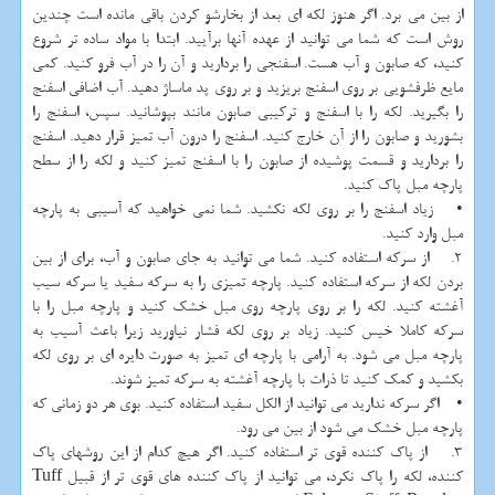
از بین می برد. اگر هنوز لکه ای بعد از بخارشو کردن باقی مانده است چندین
روش است که شما می توانید از عهده آنها برآیید. ابتدا با مواد ساده تر شروع
کنید، که صابون و آب هست. اسفنجی را بردارید و آن را در آب فرو کنید. کمی
مایع ظرفشویی بر روی اسفنج بریزید و بر روی پد ماساژ دهید. آب اضافی اسفنج
را بگیرید. لکه را با اسفنج و ترکیبی صابون مانند بپوشانید. سپس، اسفنج را
بشورید و صابون را از آن خارج کنید. اسفنج را درون آب تمیز قرار دهید. اسفنج
را بردارید و قسمت پوشیده از صابون را با اسفنج تمیز کنید و لکه را از سطح
پارچه مبل پاک کنید.
• زیاد اسفنج را بر روی لکه نکشید. شما نمی خواهید که آسیبی به پارچه
مبل وارد کنید.
2. از سرکه استفاده کنید. شما می توانید به جای صابون و آب، برای از بین
بردن لکه از سرکه استفاده کنید. پارچه تمیزی را به سرکه سفید یا سرکه سیب
آغشته کنید. لکه را بر روی پارچه روی مبل خشک کنید و پارچه مبل را با
سرکه کاملا خیس کنید. زیاد بر روی لکه فشار نیاورید زیرا باعث آسیب به
پارچه مبل می شود. به آرامی با پارچه ای تمیز به صورت دایره ای بر روی لکه
بکشید و کمک کنید تا ذرات با پارچه آغشته به سرکه تمیز شوند.
• اگر سرکه ندارید می توانید از الکل سفید استفاده کنید. بوی هر دو زمانی که
پارچه مبل خشک می شود از بین می رود.
3. از پاک کننده قوی تر استفاده کنید. اگر هیچ کدام از این روشهای پاک
کننده، لکه را پاک نکرد، می توانید از پاک کننده های قوی تر از قبیل Tuff