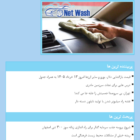
پربیننده ترین ها
قیمت بازگشایی دلار، یورو و سایر ارزها امروز ۱۳ خرداد ۱۴۰۵ به همراه جدول
درس هایی برای نجات سرزمین مادری
تهران، بی سروصدا جمعیتش را جابه جا می کند!
نقشه راه میلیونر شدن با تولید نایلون دسته دار
پربحث ترین ها
شروع پروسه جذب سرمایه گذار برای راه اندازی زباله سوز ۳۰۰ تنی اصفهان
ریشه خیلی از مشکلات محیط زیست فرهنگی است