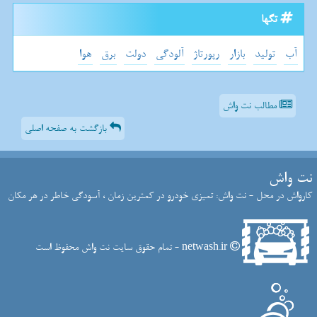
تگها
آب
تولید
بازار
رپورتاژ
آلودگی
دولت
برق
هوا
مطالب نت واش
بازگشت به صفحه اصلی
نت واش
کارواش در محل - نت واش: تمیزی خودرو در کمترین زمان ، آسودگی خاطر در هر مکان
netwash.ir - تمام حقوق سایت نت واش محفوظ است