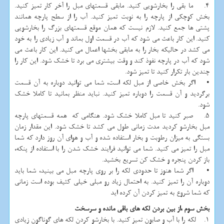
4. ما بقی را بخارشویی کنید. مابقی قسمتهای مبل را آخر کار تمیز کنید.
بخش کوچکی از پارچه را به نوبت تمیز کنید. آب را از سطح پارچه همانند
پشتی ها جمع کنید. لازم نیست که همان موقع قسمتهای بزرگ را بخارشویی
کنید. این کار باعث می شود که آب در قسمت اول بماند و آب زیادی را به خود
می کشد در حالیکه بخار را به مابقی بخشها اعمال می کنید. این کار باعث می
شود که آب در پارچه نفوذ کند و وقت بیشتری می برد تا خشک شود. این کار را
چندین بار تکرار کنید تا تمیز شود.
• اگر بخش خاصی از مبل لکه است، شما می توانید دوباره به آن قسمت
برگردید و آن قسمت را دوباره تمیز کنید. نباید منظر بمانید تا کاملا خشک
شود.
5. صبر کنید تا مبل کاملا خشک شود. هنگامی که همه قسمتهای پارچه
مبل بخارشو کردید مدت زمانی طول می کشد تا خشک شود. این مقدار زمان
بستگی به میزان رطوبت و بخار استفاده شده و آب و هوای آن روز دارد که شما
مبل را تمیز می کنید. شما می توانید فرایند خشک شدن را با استفاده از پنکه،
باز کردن پنجره و خشک کن تسریع بخشید.
• اگر شما هنوز تا حدودی لکه را بر روی پارچه مبل می بینید، شما باید
دوباره آن را تمیز کنید. به احتمال زیاد رو مبلی خیلی کثیف بوده است زمانی
که شما شروع به تمیز کردن آن کرده اید
بخش سوم ،از بین بردن لکه های باقی مانده و سرسخت
1. لکه را با آب و صابون تمیز کنید. با بخارشو کردن لکه های گوناگون زیادی