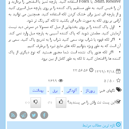
Stuff، Resolve، یا Folex استفاده کنید. پارچه تمیز یا اسفنجی را بردارید و
آن را خیس کنید. به طور مستقیم پاک کننده را بر روی پارچه مبل اسپری کنید
و از پارچه ای تمیز برای خشک کردن لکه استفاده کنید. همچنین می توانید به
آرامی بر روی لکه به صورت دایره ای بکشید تا لکه کم رنگ تر شود.
• اول پاک کننده را بر روی بخشهایی از مبل که معمولا در معرض دید نیست
آزمایش کنید. مطمئن شوید که پاک کننده آسیبی به پارچه مبل وارد نمی کند.
• اگر لکه قهوه یا شراب بود، سعی کنید شراب را به تدریج پاک کنید. سعی بر
آن است که به طور ویژه بتوانیم لکه های مایع تیره را برطرف کنیم.
• اگر لکه هنور پاک نشده است شما مجبور هستید که نوع دیگری از پاک
کننده ها را امتحان کنید تا لکه به طور کامل از بین برود.
23:56:56
1399/04/18
2699
5
/
5.0
تگهای خبر:
رپورتاژ
,
آلودگی
,
برق
,
بهداشت
این پست نت واش را می پسندید؟
(0)
(1)
تازه ترین مطالب مرتبط