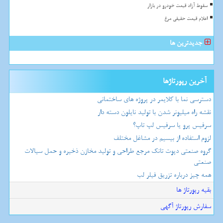
سقوط آزاد قیمت خودرو در بازار
اعلام قیمت حقیقی مرغ
جدیدترین ها
آخرین رپورتاژها
دسترسی نما با کلایمر در پروژه های ساختمانی
نقشه راه میلیونر شدن با تولید نایلون دسته دار
سرفیس پرو یا سرفیس لپ تاپ؟
لزوم استفاده از بیسیم در مشاغل مختلف
گروه صنعتی دپوت تانک مرجع طراحی و تولید مخازن ذخیره و حمل سیالات
صنعتی
همه چیز درباره تزریق فیلر لب
بقیه رپورتاژ ها
سفارش رپورتاژ آگهی