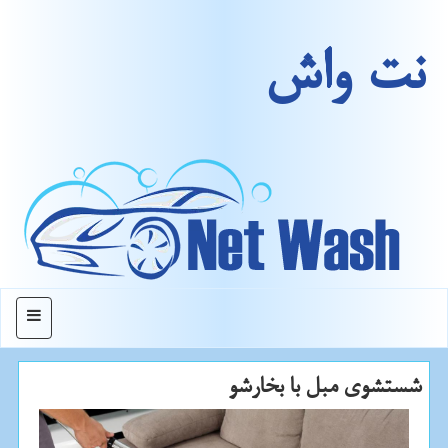
نت واش
منو
شستشوی مبل با بخارشو