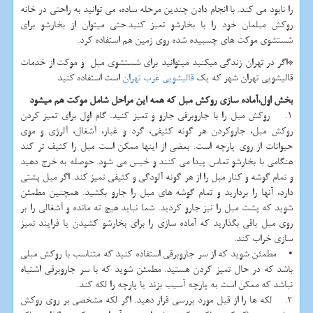
را نابود می کند. با انجام دادن چندین مرحله ساده، می توانید به راحتی در خانه
روکش مبلمان خود را با بخارشو تمیز کنید.حتی میتوان از بخارشو برای
شستشوی موکت های چسبیده شده روی زمین هم استفاده کرد.
*اگر در تهران زندگی میکنید میتوانید برای شستشوی مبل و موکت از خدمات
قالیشویی تهران شهر که یک
قالیشویی غرب تهران
است استفاده کنید
بخش اول،آماده سازی روکش مبل که همه این مراحل شامل موکت هم میشود
1. روکش مبل را با جاروبرقی جارو و تمیز کنید. گام اول برای تمیز کردن
روکش مبل، جاروکردن هر گونه کثیفی، گرد و غبار، آشغال، آلرژی و موی
حیوانات از روی پارچه است. بعضی از اینها ممکن است مبل را کثیف تر کند
هنگامی با بخارشو تماس پیدا می کنند و خیس می شود. حوصله به خرج دهید
و تمام گوشه و کنار مبل را از هر گونه آلودگی و کثیفی تمیز کند. اگر مبل پشتی
دارد، آنها را بردارید و تمام گوشه های مبل را جارو بکشید. همچنین مطمئن
شوید که پشت مبل را نیز جارو کردید. شما نباید هیچ ته مانده و آشغالی را بر
روی مبل باقی بگذارید که آماده سازی را برای بخارشو کشیدن یا فرایند تمیز
سازی خراب کند.
• مطمئن شوید که از سر جاروبرقی استفاده کنید که متناسب با روکش مبلی
باشد که در حال تمیز کردن هستید. مطمئن شوید که با سر جاروبرقی اشتباه
نباشد که ممکن است به پارچه آسیب بزند یا پارچه را لکه کند.
2. لکه ها را از قبل مورد بررسی قرار دهید. اگر لکه مشخصی بر روی روکش