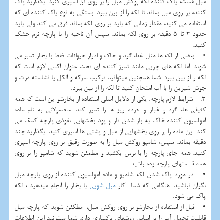
مبل هست، پاک کننده لکه روکش مبل را بر روی آن اسپری کنید. بگذارید پاک
کننده بر روی مبل بماند تا لکه را از بین ببرد. بستگی به نوع پاک کننده ای که
استفاده می کنید، مقدار زمانی که باید بر روی لکه بماند فرق می کند ولی باید
حدود 3 تا 5 دقیقه بر روی لکه بماند. سپس آن ناحیه را با پارچه نرم خشک
کنید.
• بعضی از لکه ها مثل غذا، گرد و خاک و ادرار حیوانات فقط با بخار تمیز می
شوند. اما لکه های چربی مانند تمیز کننده ای تحت عنوان اکسی لازم است که
لکه را از بین ببرد. شما همچنین میتوانید ترکیب سرکه و الکل یا نشاسته ذرت و
جوش شیرین را با آب امتحان کنید تا لکه را از بین ببرد.
3. شرایط لازم پارچه. یکی از دلایل اصلی استفاده از بخارشو این است که همه
کثیفی ها، گرد و غبار و خرده ریز ها را تمیز کند. محصولاتی به نام ماده
امولسیون کننده خاک به باز شدن تار و پود بخشهایی نفوذی پارچه کمک می
کند. این ماده را بر روی بخشهایی از مبل و پشتی ها اسپری کنید. بگذارید چند
دقیقه بماند. سپس، شامپو روکش مبل را به صورت رقیق بر روی پارچه اسپری
کنید. همه جای پارچه را با برس بکشید و مطمئن شوید که شامپو را بر روی
همه قسمتهای پارچه زده باشید.
• در مورد پاک شدن لکه شامپو و ماده امولسیون کننده از روی پارچه مبل
نگران نباشید. هنگامی که شما کار
مبل شویی
با بخار را انجام میدهید ، لکه
پاک می شود.
• قبل از استفاده از بخارشو بر روی روکش مبل، مطکئن شوید که پارچه مبل
قابلیت تحمل آب را بر اساس روشهای پاکسازی دارد. شما میتوانید این اطلاعات