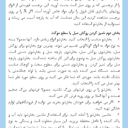
را از برچسبی که بر روی مبل است بدست آورید. این برچسب فهرستی از انواع
روشهای پاکسازی قابل قبول را برای مواد خاص آورده آست. اگر X را بر روی
برچسب مشاهده کردید این بدان معناست که آب به پارچه آسیب می رساند و
نمیتوانید از بخارشو استفاده کنید
بخش دوم ،تمیز کردن روکش مبل یا سطح موکت
1. بخارشو مناسب را انتخاب کنید. بخارشو انواع زیادی دارد. آنها معمولا بسته
به نوع مواد به انواع گوناگونی تقسیم می شوند. بهترین نوع بخارشو برای روکش
مبل، بخارشوی روکش مبل، بخارشوی پارچه مبل و بخارشوی دستی است.
بخارشوی روکش مبل به وضوح برای این کار ساخته شده است. بخارشوی پارچه
مبل برای تمیز کردن و بخارشوی دستی برای سطوح سخت و کوچک مناسب
هستند. دستگاه تمیز کننده باید به صورت دستی باشد یا لوله جداشدنی یا
شلنگ داشته باشد. موردی که شما فکر می کنید بر روی سطح مورد نظر شما
بهتر عمل می کند را انتخاب کنید.
• بخارشو را بر روی فرشهای بزرگ نکشید. معمولا فرشهای بزرگ ضخیم
هستند و آنها اصلا بر روی رویه فرش کار نمی کنند.
• اگر می خواهید برای خودتان بخارشو بخرید می توانید از فروشگاههای لوازم
خانگی تهیه کنید.
2. ماشین بخارشو را آماده کنید. برای استفاده از ماشین بخارشو، باید آب و
پاک کننده را داخل محفظه بریزید. این بسیار متفاوت است و بستگی به نوع
ماشین بخارشو دارد. بنابراین دستوراتی را که بر روی مدل شما نوشته شده است