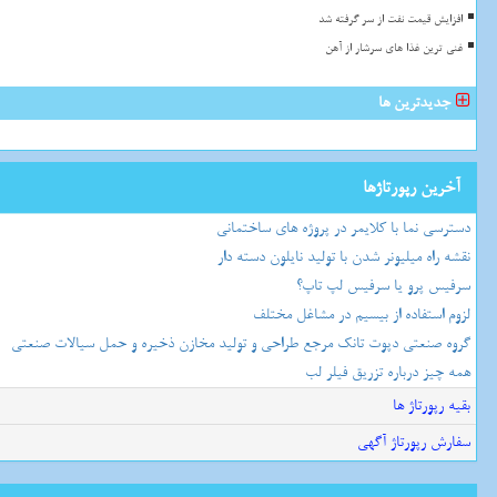
افزایش قیمت نفت از سر گرفته شد
غنی ترین غذا های سرشار از آهن
جدیدترین ها
آخرین رپورتاژها
دسترسی نما با کلایمر در پروژه های ساختمانی
نقشه راه میلیونر شدن با تولید نایلون دسته دار
سرفیس پرو یا سرفیس لپ تاپ؟
لزوم استفاده از بیسیم در مشاغل مختلف
گروه صنعتی دپوت تانک مرجع طراحی و تولید مخازن ذخیره و حمل سیالات صنعتی
همه چیز درباره تزریق فیلر لب
بقیه رپورتاژ ها
سفارش رپورتاژ آگهی