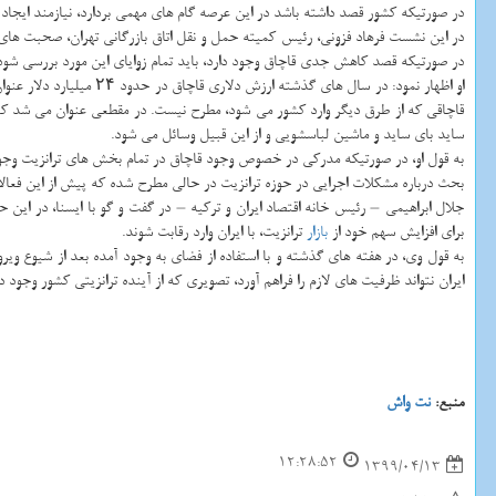
در صورتیکه کشور قصد داشته باشد در این عرصه گام های مهمی بردارد، نیازمند ایجاد 
در این نشست فرهاد فزونی، رئیس کمیته حمل و نقل اتاق بازرگانی تهران، صحبت های خ
در صورتیکه قصد کاهش جدی قاچاق وجود دارد، باید تمام زوایای این مورد بررسی شود
ساید بای ساید و ماشین لباسشویی و از این قبیل وسائل می شود.
به قول او، در صورتیکه مدرکی در خصوص وجود قاچاق در تمام بخش های ترانزیت وجود د
بحث درباره مشکلات اجرایی در حوزه ترانزیت در حالی مطرح شده که پیش از این فعال
جلال ابراهیمی – رئیس خانه اقتصاد ایران و ترکیه – در گفت و گو با ایسنا، در این
برای افزایش سهم خود از
بازار
ترانزیت، با ایران وارد رقابت شوند.
به قول وی، در هفته های گذشته و با استفاده از فضای به وجود آمده بعد از شیوع و
ایران نتواند ظرفیت های لازم را فراهم آورد، تصویری که از آینده ترانزیتی کشور وجود د
منبع:
نت واش
12:28:52
1399/04/13