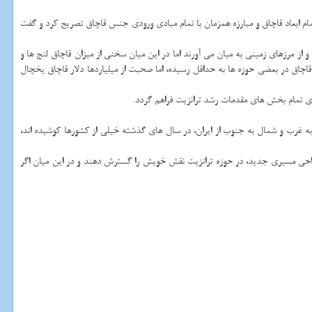
ام ابعاد قاچاق و مبارزه همزمان با تمام مبادی ورودی جنس قاچاق تصریح کرد و گفت
لا برخی صحبت از ۱۰ میلیارد دلار قاچاق از راه ترانزیت و آن هم با کامیون و از مرزهای زمینی به میان می آورند اما در این میان سخنی از میزان قاچاق لنج ها و
اچاق می شود. در حالیکه امکان هرگونه تخلف و قاچاق در بعضی حوزه ها به حداقل رسیده، اما صحبت از میلیاردها دلار قاچاق یخچال
ری تمام بخش های مقدمات رشد ترانزیت فراهم گردد.
 به غرب و شمال به جنوب از ایران، در سال های گذشته خیلی از کشورها کوشیده اند،
 طراحی مسیری جدید، در حوزه ترانزیت نقش خویش را گسترش دهند و در این میان اگر