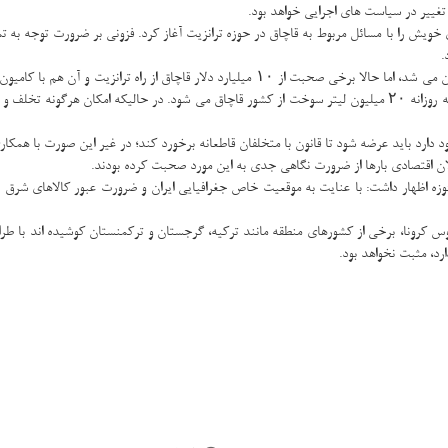
تغییر در سیاست های اجرایی خواهد بود.
ویش را با مسائل مربوط به قاچاق در حوزه ترانزیت آغاز کرد. فزونی بر ضرورت توجه به تم
.
او اظهار نمود: در سال های گذشته ارزش دلاری قاچاق در حدود ۲۴ میلیارد دلار عنوان می شد، اما حا
قاچاقی که از طرق دیگر وارد کشور می شود، مطرح نیست. در مقطعی عنوان می شد که روزانه ۲۰ میلیون لیتر سوخت از کشور ق
ارد باید عرضه شود تا قانون با متخلفان قاطعانه برخورد کند؛ در غیر این صورت با همکا
ان اقتصادی بارها از ضرورت نگاهی جدی به این مورد صحبت کرده بودند.
 حوزه اظهار داشت: با عنایت به موقعیت خاص جغرافیایی ایران و ضرورت عبور کالاهای شرق
یروس کرونا، برخی از کشورهای منطقه مانند ترکیه، گرجستان و ترکمنستان کوشیده اند با
ارد، مثبت نخواهد بود.