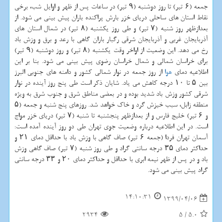
جمعه (۶ تیر) تا روز دوشنبه (۹ تیر) در ساعات پس از ظهر و اوایل شب، برخی
نقاط استان های ساحلی دریای خزر بارش پراکنده باران پیش بینی می شود. از
بعدازظهر روز شنبه (۷ تیر) و طی روز یکشنبه (۸ تیر) در شمال استان های
آذربایجان غربی و آذربایجان شرقی رگبار باران گاهی با رعد و برق و وزش باد
رخ می دهد. این وضعیت از اواخر وقت یکشنبه (۸ تیر) و روز دوشنبه (۹ تیر)
برای خراسان شمالی و شمال خراسان رضوی پیش بینی می شود. بنا بر این
اطلاعیه دمای
هوا
از روز جمعه در نوار شمالی کشور و دامنه های جنوبی البرز
بین ۵ تا ۱۰ درجه کاهش می یاد. شایان ذکر است طی پنج روز آینده در نوار
شرقی کشور وزش باد شدید بوده و در بعضی مناطق شرق و جنوب شرق به ویژه
منطقه زابل، سبب خیزش گرد و خاک خواهد شد. روزهای پنج شنبه و جمعه (۵
و ۶ تیر) خلیج فارس و از بعدازظهر پنجشنبه تا شنبه (۷ تیر) دریای خزر مواج
است. در این اطلاعیه درباره وضعیت جوی تهران طی دو روز آینده آمده است:
آسمان تهران فردا (جمعه ۶ تیر) صاف گاهی با وزش باد با حداقل دمای ۲۱ و
حداکثر دمای ۳۵ درجه سانتی گراد و طی روز شنبه (۷ تیر) صاف گاهی وزش
باد و در پس از ظهر نیمه ابری با حداقل و حداکثر دمای ۲۰ و ۳۳ درجه سانتی
گراد پیش بینی می شود.
14:10:31
1399/04/06
2934
5
/
5.0