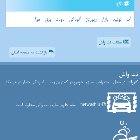
تگها
آب
تولید
بازار
رپورتاژ
آلودگی
دولت
برق
هوا
مطالب نت واش
بازگشت به صفحه اصلی
نت واش
کارواش در محل - نت واش: تمیزی خودرو در کمترین زمان ، آسودگی خاطر در هر مکان
netwash.ir - تمام حقوق سایت نت واش محفوظ است