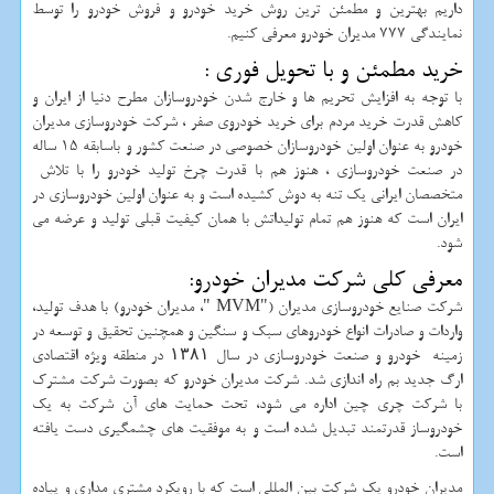
داریم بهترین و مطمئن ترین روش خرید خودرو و فروش خودرو را توسط
نمایندگی 777 مدیران خودرو معرفی کنیم.
خرید مطمئن و با تحویل فوری :
با توجه به افزایش تحریم ها و خارج شدن خودروسازان مطرح دنیا از ایران و
کاهش قدرت خرید مردم برای خرید خودروی صفر ، شرکت خودروسازی مدیران
خودرو به عنوان اولین خودروسازان خصوصی در صنعت کشور و باسابقه 15 ساله
در صنعت خودروسازی ، هنوز هم با قدرت چرخ تولید خودرو را با تلاش
متخصصان ایرانی یک تنه به دوش کشیده است و به عنوان اولین خودروسازی در
ایران است که هنوز هم تمام تولیداتش با همان کیفیت قبلی تولید و عرضه می
شود.
معرفی کلی شرکت مدیران خودرو:
شرکت صنایع خودروسازی مدیران ("
MVM
"، مدیران خودرو) با هدف تولید،
واردات و صادرات انواع خودروهای سبک و سنگین و همچنین تحقیق و توسعه در
زمینه خودرو و صنعت خودروسازی در سال ۱۳۸۱ در منطقه ویژه اقتصادی
ارگ جدید بم راه اندازی شد. شرکت مدیران خودرو که بصورت شرکت مشترک
با شرکت چری چین اداره می شود، تحت حمایت های آن شرکت به یک
خودروساز قدرتمند تبدیل شده است و به موفقیت های چشمگیری دست یافته
است.
مدیران خودرو یک شرکت بین المللی است که با رویکرد مشتری مداری و پیاده