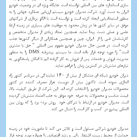
سازی استاندارد های بین المللی توانسته است جایگاه ویژه ای در وضعیت خودرو
ایران به دست آورد. شرکت مدیران خودرو سیستم ارزیابی عملکرد جهانی را به
منظور استعدادیابی ایجاد کرده است و توانسته است با الگو برداری از شرکتهای
موفق در سایر کشور ها در زمان محدود به موفقیت های بسیاری در زمینه ارتقا
علمی و عملی دست پیدا نماید. همچنین تعداد زیادی از مدیران متخصص و
کارشناسان فنی را از ایران، چین و همچنین همکارانی از دیگر کشورها جذب
کرده است. در همین حال مدیران خودرو مفهوم بین المللی " حق با مشتری
است" را مورد توجه قرار داده است. ما سیستم پیشرفته
DMS
را به منظور
مدیریت فروش و خدمات پس از فروش به کار گرفته ایم تا امکان پاسخگویی به
نیازهای مشتریان در کمترین زمان را فراهم نماید.
دیران خودرو شبکه ای متشکل از بیش از ۱۴۰ نمایندگی در سرتاسر کشور راه
اندازی نموده است. تاکنون بیش از دویست هزار مصرف کننده در کشور
محصولات مدیران خودرو را انتخاب کرده اند. این شرکت از طریق کیفیت بالا،
قیمت مناسب و محصولات به صرفه خود موفق به جلب اعتماد مشتریان گردیده
است. مدیران خودرو در ارتباط با شرکای خود روش برد- برد را که روش بین
المللی پیشرو در کسب و کار است را دنبال می کند.
مدیران خودرو شرکتی مسئول است و تلاش می کند تا ماموریت خود در زمینه
حمایت از محیط زیست، اشتغال زایی و رشد اقتصادی را همواره مورد توجه قرار