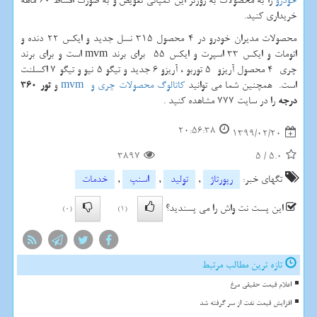
خودرو
را به محصولات به روزتر این کمپانی تعویض و به صورت اقساط 60 ماهه
خریداری کنید.
محصولات مدیران خودرو در 4 محصول 315 نسل جدید و ایکس 22 دنده و
اتومات و ایکس 33 اسپرت و ایکس 55 برای برند
mvm
است و برای برند
چری 4 محصول آریزو 5 توربو ، آریزو 6 جدید و تیگو 5 نیو و تیگو 7 اکسلنت
است.
همچنین شما می توانید
کاتالوگ محصولات چری و
mvm
و
تور 360
درجه
را در سایت 777 مشاهده کنید .
20:56:38
1399/02/20
3897
5
/
5.0
تگهای خبر:
رپورتاژ
,
تولید
,
اسنپ
,
خدمات
این پست نت واش را می پسندید؟
(0)
(1)
تازه ترین مطالب مرتبط
اعلام قیمت حقیقی مرغ
افزایش قیمت نفت از سر گرفته شد