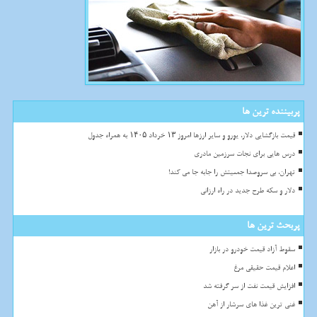
پربیننده ترین ها
قیمت بازگشایی دلار، یورو و سایر ارزها امروز ۱۳ خرداد ۱۴۰۵ به همراه جدول
درس هایی برای نجات سرزمین مادری
تهران، بی سروصدا جمعیتش را جابه جا می کند!
دلار و سکه طرح جدید در راه ارزانی
پربحث ترین ها
سقوط آزاد قیمت خودرو در بازار
اعلام قیمت حقیقی مرغ
افزایش قیمت نفت از سر گرفته شد
غنی ترین غذا های سرشار از آهن