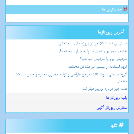
جدیدترین ها
آخرین رپورتاژها
دسترسی نما با کلایمر در پروژه های ساختمانی
نقشه راه میلیونر شدن با تولید نایلون دسته دار
سرفیس پرو یا سرفیس لپ تاپ؟
لزوم استفاده از بیسیم در مشاغل مختلف
گروه صنعتی دپوت تانک مرجع طراحی و تولید مخازن ذخیره و حمل سیالات
صنعتی
همه چیز درباره تزریق فیلر لب
بقیه رپورتاژ ها
سفارش رپورتاژ آگهی
تگها