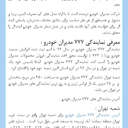
دهد.
شرکت مدیران خودرو درصدد است تا با ارئه مدل های کم مصرف، ایمن، زیبا و
متنوع و همینطور از هر نظر مناسب برای سلایق مختلف مشتریان، پاسخی ایده
ال برای خواسته های آنها داشته باشد و در عمل شعار مدیران خودرو ایده ال را
محقق نماید.
معرفی نمایندگی 777 مدیران خودرو :
نمایندگی 777 مدیران خودرو در سال 96 با اسم ثبت شده ایرانیان صنعت
خودرو ورنا ( 777 ) توانست مجوز اخذ نمایندگی فروش محصولات مدیران
خودرو را کسب کند. نمایندگی 777 مدیران خودرو ابتدا تاسیس خود یک
شعبه در تهران و در سال 97 در کرج استان البرز شعبه دوم خود را افتتاح کرد .
شعبه تهران نمایندگی 777 مدیران خودرو به مساحت 450 متر مربع ساختمان
و بر 25 متری یک از لوکس ترین و به روز ترین نمایندگی های مدیران خودرو
در تهران می باشد.
آدرس نمایندگی های 777 مدیران خودرو :
شعبه تهران :
آدرس نمایندگی 777 مدیران خودرو
برای شعبه تهران واقع در سمت غرب
تهران منطقه سعادت آباد نرسیده به مسجد قدس بلوار دریا است . شماره تلفن
شعبه تهران 02148000781 است که داخلی های 213 ، 214 ، 215 در