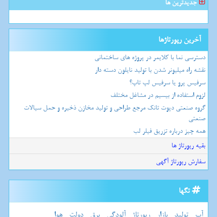
جدیدترین ها
آخرین رپورتاژها
دسترسی نما با کلایمر در پروژه های ساختمانی
نقشه راه میلیونر شدن با تولید نایلون دسته دار
سرفیس پرو یا سرفیس لپ تاپ؟
لزوم استفاده از بیسیم در مشاغل مختلف
گروه صنعتی دپوت تانک مرجع طراحی و تولید مخازن ذخیره و حمل سیالات
صنعتی
همه چیز درباره تزریق فیلر لب
بقیه رپورتاژ ها
سفارش رپورتاژ آگهی
تگها
آب
تولید
بازار
رپورتاژ
آلودگی
برق
دولت
هوا