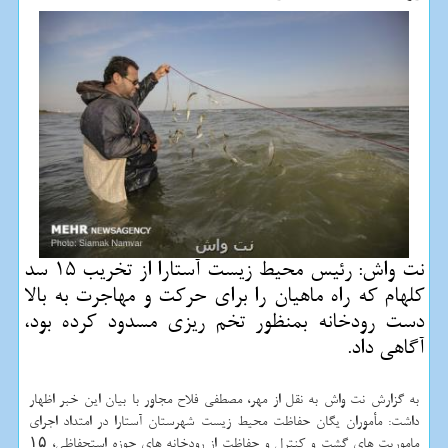
نت واش: رئیس محیط زیست آستارا از تخریب 15 سد
كلهام كه راه ماهیان را برای حركت و مهاجرت به بالا
دست رودخانه بمنظور تخم ریزی مسدود كرده بود،
آگاهی داد.
به گزارش نت واش به نقل از مهر، مصطفی فلاح مجاور با بیان این خبر اظهار
داشت: مأموران یگان حفاظت محیط زیست شهرستان آستارا در امتداد اجرای
ماموریت های گشت و كنترل و حفاظت از رودخانه های حوزه استحفاظی، ۱۵