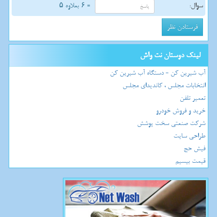
سوال:
= ۶ بعلاوه ۵
لینک دوستان نت واش
آب شیرین کن - دستگاه آب شیرین کن
انتخابات مجلس ، کاندیدای مجلس
تعمیر تلفن
خرید و فروش خودرو
شرکت صنعتی سخت پوشش
طراحی سایت
فیش حج
قیمت بیسیم