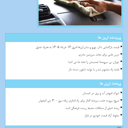
پربیننده ترین ها
قیمت بازگشایی دلار، یورو و سایر ارزها امروز ۱۳ خرداد ۱۴۰۵ به همراه جدول
درس هایی برای نجات سرزمین مادری
تهران، بی سروصدا جمعیتش را جابه جا می کند!
نقشه راه میلیونر شدن با تولید نایلون دسته دار
پربحث ترین ها
شوک قبوض آب و برق در تابستان
شروع پروسه جذب سرمایه گذار برای راه اندازی زباله سوز ۳۰۰ تنی اصفهان
ریشه خیلی از مشکلات محیط زیست فرهنگی است
سقوط آزاد قیمت خودرو در بازار