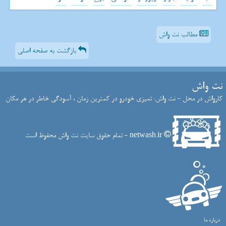
مطالب نت واش
بازگشت به صفحه اصلی
نت واش
کارواش در محل - نت واش: تمیزی خودرو در کمترین زمان ، آسودگی خاطر در هر مکان
netwash.ir - تمام حقوق سایت نت واش محفوظ است
درباره ما