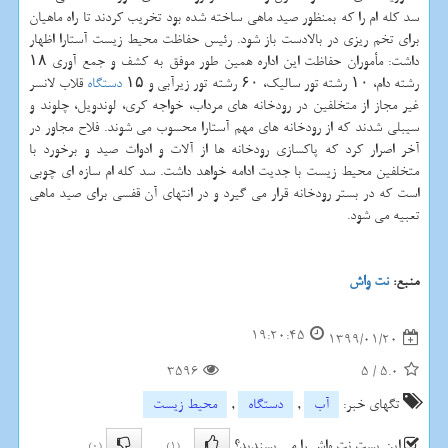
سد كله ام را كه بمنظور صید ماهی ساخته شده بود تخریب كردند تا راه ماهیان
برای تخم ریزی در بالادست باز شود. رئیس حفاظت محیط زیست آستارا اظهار
داشت: مأموران حفاظت این اداره همین طور موفق به كشف و جمع آوری ۱۸
رشته دام، ۱۰ رشته تور سالیك، ۶۰ رشته تور زیرآبی و ۱۵
دستگاه
قلاب لانسر
غیر مجاز از متخلفین در رودخانه های مرداب، خواجه كری، لوندویل، چلوند و
سیبلی شدند كه از رودخانه های مهم آستارا محسوب می شوند. فلاح مجاور در
آخر اصرار كرد كه پاكسازی رودخانه ها از آلات و ادوات صید و برخورد با
متخلفین محیط زیست با جدیت ادامه خواهد داشت. سد كله ام سازه ای چوبی
است كه در بستر رودخانه قرار می گیرد و در انتهای آن قفسی برای صید ماهی
تعبیه می شود.
منبع:
نت واش
19:20:45
1399/01/20
3596
5
/
5.0
تگهای خبر:
آب
,
دستگاه
,
محیط زیست
این پست نت واش را می پسندید؟
(0)
(1)