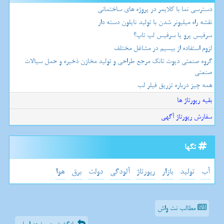
دسترسی نما با کلایمر در پروژه های ساختمانی
نقشه راه میلیونر شدن با تولید نایلون دسته دار
سرفیس پرو یا سرفیس لپ تاپ؟
لزوم استفاده از بیسیم در مشاغل مختلف
گروه صنعتی دپوت تانک مرجع طراحی و تولید مخازن ذخیره و حمل سیالات
صنعتی
همه چیز درباره تزریق فیلر لب
بقیه رپورتاژ ها
سفارش رپورتاژ آگهی
تگها
آب
تولید
بازار
رپورتاژ
آلودگی
دولت
برق
هوا
مطالب نت واش