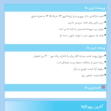
پربیننده ترین ها
قیمت بازگشایی دلار، یورو و سایر ارزها امروز ۱۳ خرداد ۱۴۰۵ به همراه جدول
درس هایی برای نجات سرزمین مادری
تهران، بی سروصدا جمعیتش را جابه جا می کند!
نقشه راه میلیونر شدن با تولید نایلون دسته دار
پربحث ترین ها
شروع پروسه جذب سرمایه گذار برای راه اندازی زباله سوز ۳۰۰ تنی اصفهان
ریشه خیلی از مشکلات محیط زیست فرهنگی است
سقوط آزاد قیمت خودرو در بازار
اعلام قیمت حقیقی مرغ
جدیدترین ها
آخرین رپورتاژها