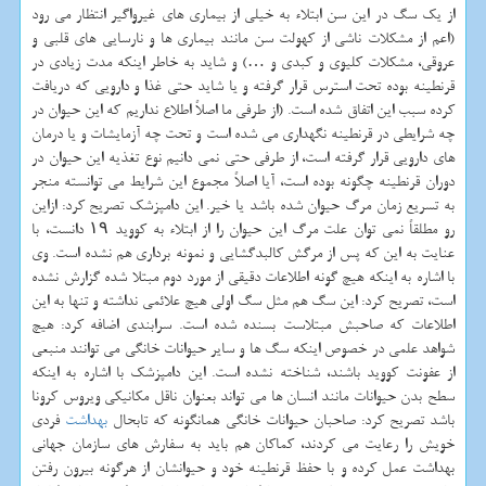
از یك سگ در این سن ابتلاء به خیلی از بیماری های غیرواگیر انتظار می رود
(اعم از مشكلات ناشی از كهولت سن مانند بیماری ها و نارسایی های قلبی و
عروقی، مشكلات كلیوی و كبدی و …) و شاید به خاطر اینكه مدت زیادی در
قرنطینه بوده تحت استرس قرار گرفته و یا شاید حتی غذا و دارویی كه دریافت
كرده سبب این اتفاق شده است. (از طرفی ما اصلاً اطلاع نداریم كه این حیوان در
چه شرایطی در قرنطینه نگهداری می شده است و تحت چه آزمایشات و یا درمان
های دارویی قرار گرفته است، از طرفی حتی نمی دانیم نوع تغذیه این حیوان در
دوران قرنطینه چگونه بوده است، آیا اصلاً مجموع این شرایط می توانسته منجر
به تسریع زمان مرگ حیوان شده باشد یا خیر. این دامپزشك تصریح كرد: ازاین
رو مطلقاً نمی توان علت مرگ این حیوان را از ابتلاء به كووید ۱۹ دانست، با
عنایت به این كه پس از مرگش كالبدگشایی و نمونه برداری هم نشده است. وی
با اشاره به اینكه هیچ گونه اطلاعات دقیقی از مورد دوم مبتلا شده گزارش نشده
است، تصریح كرد: این سگ هم مثل سگ اولی هیچ علائمی نداشته و تنها به این
اطلاعات كه صاحبش مبتلاست بسنده شده است. سرابندی اضافه كرد: هیچ
شواهد علمی در خصوص اینكه سگ ها و سایر حیوانات خانگی می توانند منبعی
از عفونت كووید باشند، شناخته نشده است. این دامپزشك با اشاره به اینكه
سطح بدن حیوانات مانند انسان ها می تواند بعنوان ناقل مكانیكی ویروس كرونا
باشد تصریح كرد: صاحبان حیوانات خانگی همانگونه كه تابحال
بهداشت
فردی
خویش را رعایت می كردند، كماكان هم باید به سفارش های سازمان جهانی
بهداشت عمل كرده و با حفظ قرنطینه خود و حیوانشان از هرگونه بیرون رفتن