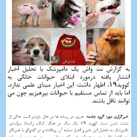
به گزارش نت واش یك دامپزشك با تحلیل اخبار
انتشار یافته درمورد ابتلای حیوانات خانگی به
كووید۱۹، اظهار داشت: این اخبار مبنای علمی ندارد،
اما باید از تماس مستقیم با حیوانات بپرهیزیم چون می
توانند ناقل باشند.
خبرگزاری مهر؛ گروه جامعه
: خبری در رسانه ها در حال بازنشر است حاكی از
مثبت شدن تست كووید ۱۹ یك سگ در هنگ كنگ، ركسانا سرابندی
دامپزشك به تحلیل این خبر و اخبار مشابه آن پرداخته و در گفتوگو با خبرنگار
مهر اظهار داشت: در مرجع این خبر كه بع نظر می رسد نخستین بار رسانه