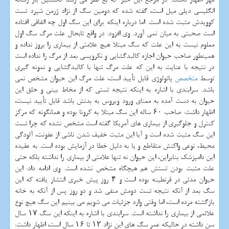
انگلیسی دیلی میل است، گفته شده كه دومین سگ از نژاد ژرمن شپرد تست
كوویدش مثبت شده است. اما درباره اینكه برای این سگ اول چه اتفاقی افتاده
است صحبتی به میان نمی آورد. وی افزود: در واقع تابحال علت مرگ سگ اول
معلوم نیست به این علت كه سگ مبتلا هیچ علامتی از بیماری را بروز نداده و
همینطور صاحب حیوان اجازه كالبدگشایی و نكروپسی بعد از مرگ را نداده است
در نتیجه با عنایت به این كه علت مرگ تنها با كالبدگشایی و نمونه گیری
توسط
متخصص
پاتولوژی قابل تأیید است، علت مرگ این حیوان مشخص نمی
باشد. سرابندی با اشاره به اینكه نتیجه تستی كه از مخاط بینی و حلق این
حیوان به دست آمده به معنای ورود ویروس به بدنش باشد قابل تأیید نیست،
اظهار داشت: صاحب ۶۰ ساله این سگ مبتلا به كرونا بوده و همانگونه كه مركز
كنترل و جلوگیری از بیماری های آمریكا گفته است مشخص نشده كه چرا تست
این سگ مثبت شده است و آیا این مثبت خفیف شدن ناشی از عفونت، آلودگی
محیط، نوعی واكنش متقاطع و یا به دلیل خطا در آزمایش بوده است. به عقیده
این دامپزشك بنابراین، این حیوان نه تنها علامتی از بیماری را نداشته بلكه حتی
علت مثبت بودن تستش هم هیچگاه مشخص نشده است. وی ادامه داد: این
حیوان مدتی در قرنطینه بوده است و ۴ روز پیش خبری انتشار یافته كه این
سگ بعد از آنكه نتیجه تست دومش منفی شد و دو روز پس از آنكه به خانه
بازگشته مرده است، اما وقتی وارد جزئیات می شویم می بینیم این سگ هیچ نوع
علائمی از بیماری را نداشته است. سرابندی با اشاره به اینكه این سگ ۱۷ سال
سن داشته در حالیكه عمر سگ های این نژاد ۱۲ تا ۱۶ سال است، اظهار داشت: