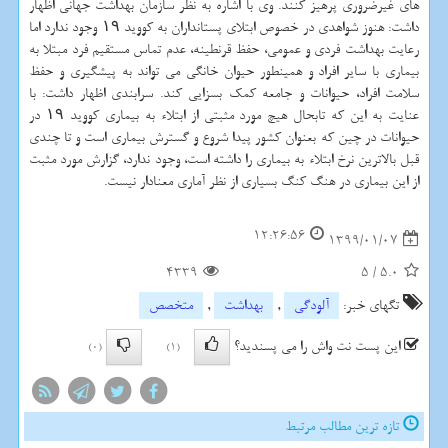
های غیرضروری پرهیز كنند. وی با اشاره به نظر سازمان بهداشت جهانی اظهار
داشت: هنوز شواهدی در خصوص ابتلای پستانداران به كووید ۱۹ وجود ندارد اما
رعایت بهداشت فردی و عمومی، حفظ قرنطینه، عدم تماس مستقیم فرد مبتلا به
بیماری با سایر افراد و همینطور حیوان خانگی می تواند به پیشگیری و حفظ
سلامت افراد، حیوانات و جامعه كمك بسزایی كند. سرابندی اظهار داشت: با
عنایت به این كه تابحال هیچ مورد مثبتی از ابتلاء به بیماری كووید ۱۹ در
حیوانات در چین كه بعنوان كشور پیدا شروع و گسترش بیماری است و تا چندی
قبل بالاترین نرخ ابتلاء به بیماری را داشته است، وجود ندارد، گزارش مورد مثبت
از این بیماری در هنگ كنگ بسیاری از نظر آماری معنادار نیست.
12:26:56
1399/01/07
4339
5
/
5.0
تگهای خبر:
آلودگی
,
بهداشت
,
متخصص
این پست نت واش را می پسندید؟
(0)
(1)
تازه ترین مطالب مرتبط