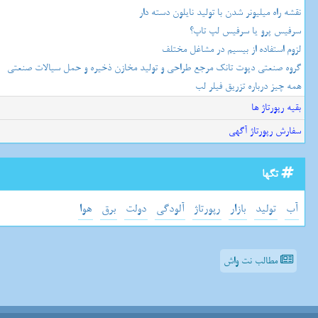
نقشه راه میلیونر شدن با تولید نایلون دسته دار
سرفیس پرو یا سرفیس لپ تاپ؟
لزوم استفاده از بیسیم در مشاغل مختلف
گروه صنعتی دپوت تانک مرجع طراحی و تولید مخازن ذخیره و حمل سیالات صنعتی
همه چیز درباره تزریق فیلر لب
بقیه رپورتاژ ها
سفارش رپورتاژ آگهی
تگها
آب
تولید
بازار
رپورتاژ
آلودگی
دولت
برق
هوا
مطالب نت واش