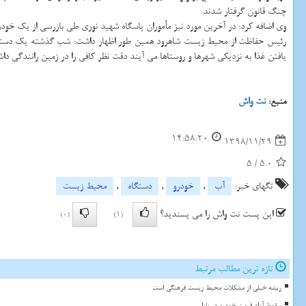
چنگ قانون گرفتار شدند.
وی اضافه كرد: در آخرین مورد نیز مأموران پاسگاه شهید نوری طی بازرسی از یك خودر
رئیس حفاظت از محیط زیست شاهرود همین طور اظهار داشت: شب گذشته یك دستگاه خ
یافتن غذا به نزدیكی شهرها و روستاها می آیند دقت نظر كافی را در زمین رانندگی داش
منبع:
نت واش
14:58:20
1398/11/29
5
/
5.0
تگهای خبر:
آب
,
خودرو
,
دستگاه
,
محیط زیست
این پست نت واش را می پسندید؟
(0)
(1)
تازه ترین مطالب مرتبط
ریشه خیلی از مشکلات محیط زیست فرهنگی است
سقوط آزاد قیمت خودرو در بازار