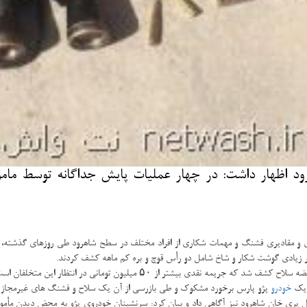
 اظهار داشت: در چهار عملیات پایش جداگانه توسط مام
شكاری و مقادیری فشنگ و مهمات شكاری از افراد مختلف در سطح شاهرود طی روزهای گذشته
ر زیادی گوشت شكار و شاخ شامل دو رأس قوچ و بره كم ماهه كشف كردند.
ر انتظار این متخلفان است كه قصد رساندن گوشت های شكار به تهران را داشتند.
ه یك
خودرو
پژو پارس برخورد مشكوك و طی بازرسی از آن یك سلاح و فشنگ های غیرمجاز چها
ل پری خان شاهرود نیز آگاهی داد و بیان كرد: سرنشینان خودروی پژو به محض دیدن مأموران