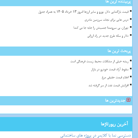
پربیننده ترین ها
قیمت بازگشایی دلار، یورو و سایر ارزها امروز ۱۳ خرداد ۱۴۰۵ به همراه جدول
درس هایی برای نجات سرزمین مادری
تهران، بی سروصدا جمعیتش را جابه جا می کند!
دلار و سکه طرح جدید در راه ارزانی
پربحث ترین ها
ریشه خیلی از مشکلات محیط زیست فرهنگی است
سقوط آزاد قیمت خودرو در بازار
اعلام قیمت حقیقی مرغ
افزایش قیمت نفت از سر گرفته شد
جدیدترین ها
آخرین رپورتاژها
دسترسی نما با کلایمر در پروژه های ساختمانی