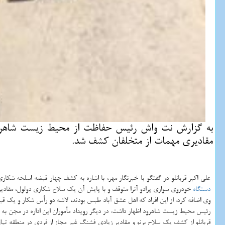
به گزارش نت واش رئیس حفاظت از محیط زیست شاهرود
مقادیری مهمات از متخلفان كشف شد.
علی اكبر قربانلو در گفتگو با خبرنگار مهر، با اشاره به كشف چهار قبضه اسلحه 
دستگاه
خودروی سواری پرادو آنرا متوقف و با پایش آن یك سلاح شكاری دولول، مقادی
وی اضافه كرد: از این افراد كه اهل عشق آباد طبس بودند، لاشه دو رأس شكار و یك قبضه سلاح كشف شد كه جریمه نقدی بیشتر از ۵۰ میلیون تومانی د
رئیس محیط زیست شاهرود اظهار داشت: در دیگر رویداد مأموران این اداره در مجن ب
قربانلو از كشف یك سلاح برنو و مقادیر زیادی فشنگ غیر مجاز از فردی در منطقه تپا