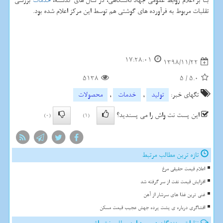
بنا بر اعلام روابط عمومی جهاد دانشگاهی، در سال های گذشته،
خدمات
بررسی
تقلبات مربوط به فرآورده های گوشتی هم توسط این مركز اعلام شده بود.
17:28:01
1398/11/22
5138
5
/
5.0
تگهای خبر:
تولید
,
خدمات
,
محصولات
این پست نت واش را می پسندید؟
(0)
(1)
تازه ترین مطالب مرتبط
اعلام قیمت حقیقی مرغ
افزایش قیمت نفت از سر گرفته شد
غنی ترین غذا های سرشار از آهن
افشاگری درباره ی پشت پرده جهش عجیب قیمت مسکن