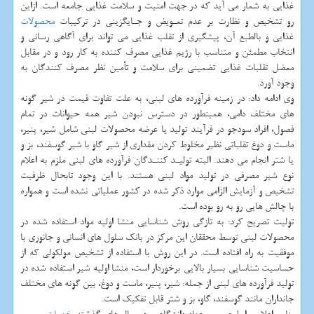
غذایی به شمار می آید كه در جهت امنیت و سلامت غذایی جامعه است. ازاین
رو تشخیص و نظارت بر عدم تعـویض و جـایگزینی در تركیبات
محصولات
غذایی و بالطبع آن، پیشگیری از تقلب غذایی می تواند برای آگاهی رسانی و
انتخاب مطمئن و متناسب با رژیم غذایی مصرف كننده به كار رود و در مقابل
معضل تقلبات غذایی تضمینی برای سلامت و تأمین نظر مصرف كنندگان به
وجود آورد.
وی ادامه داد: در زمینه فرآورده های لبنی، به علت تفاوت قیمت در شیر گونه
های مختلف دامی، همینطور در دسترس نبودن شیر همه حیوانات در تمام
فصول، افراد سودجو در فرآیند تولید یا عرضه محصولات لبنی شامل شیر، پنیر،
ماست و دوغ تقلباتی نظیر مخلوط كردن مقداری از شیر گاو با شیر گوسفند، بز و
یا شتر انجام می دهند. البته تولیـد كننـدگان فرآورده های لبنی ملزم به اعلام
نوع شیر مصرفی در تولید مواد لبنی هستند. با این وجود تابحال ظرفیت
تشخیص و آزمایش الزامی موارد ذكر شده در كشور عملیاتی نشده است و همواره
با چالش هایی رو به رو بوده است.
تولیت تصریح كرد: به تازگی روش شناسایی منشا اولیه مواد استفاده شده در
محصولات لبنی توسط محققان این مركز در بانك سلول های انسانی و جانوری با
موفقیت به راه افتاده است. در این روش با استفاده از تشخیص مولكولی كه از
حساسیت شناسایی بسیار بالایی برخوردار است، منشا اولیه شیر استفاده شده در
تولید فرآورده های لبنی از جمله: شیر، پنیر، ماست و دوغ، بین گونه های مختلف
جانداران مانند گوسفند، گاو، بز و شتر قابل تفكیك است.