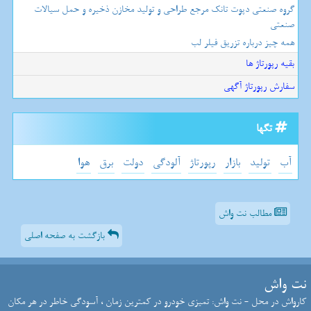
گروه صنعتی دپوت تانک مرجع طراحی و تولید مخازن ذخیره و حمل سیالات
صنعتی
همه چیز درباره تزریق فیلر لب
بقیه رپورتاژ ها
سفارش رپورتاژ آگهی
تگها
آب
تولید
بازار
رپورتاژ
آلودگی
دولت
برق
هوا
مطالب نت واش
بازگشت به صفحه اصلی
نت واش
کارواش در محل - نت واش: تمیزی خودرو در کمترین زمان ، آسودگی خاطر در هر مکان