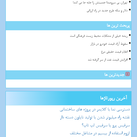
تهران، بی سروصدا جمعیتش را جابه جا می کند!
دلار و سکه طرح جدید در راه ارزانی
پربحث ترین ها
ریشه خیلی از مشکلات محیط زیست فرهنگی است
سقوط آزاد قیمت خودرو در بازار
اعلام قیمت حقیقی مرغ
افزایش قیمت نفت از سر گرفته شد
جدیدترین ها
آخرین رپورتاژها
دسترسی نما با کلایمر در پروژه های ساختمانی
نقشه راه میلیونر شدن با تولید نایلون دسته دار
سرفیس پرو یا سرفیس لپ تاپ؟
لزوم استفاده از بیسیم در مشاغل مختلف