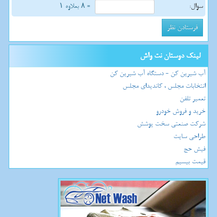
سوال:
= ۸ بعلاوه ۱
لینک دوستان نت واش
آب شیرین کن - دستگاه آب شیرین کن
انتخابات مجلس ، کاندیدای مجلس
تعمیر تلفن
خرید و فروش خودرو
شرکت صنعتی سخت پوشش
طراحی سایت
فیش حج
قیمت بیسیم