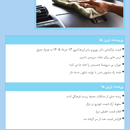
پربیننده ترین ها
قیمت بازگشایی دلار، یورو و سایر ارزها امروز ۱۳ خرداد ۱۴۰۵ به همراه جدول
درس هایی برای نجات سرزمین مادری
تهران، بی سروصدا جمعیتش را جابه جا می کند!
نقشه راه میلیونر شدن با تولید نایلون دسته دار
پربحث ترین ها
ریشه خیلی از مشکلات محیط زیست فرهنگی است
سقوط آزاد قیمت خودرو در بازار
اعلام قیمت حقیقی مرغ
افزایش قیمت نفت از سر گرفته شد