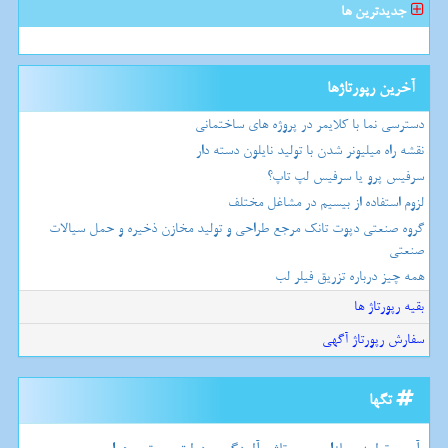
جدیدترین ها
آخرین رپورتاژها
دسترسی نما با کلایمر در پروژه های ساختمانی
نقشه راه میلیونر شدن با تولید نایلون دسته دار
سرفیس پرو یا سرفیس لپ تاپ؟
لزوم استفاده از بیسیم در مشاغل مختلف
گروه صنعتی دپوت تانک مرجع طراحی و تولید مخازن ذخیره و حمل سیالات
صنعتی
همه چیز درباره تزریق فیلر لب
بقیه رپورتاژ ها
سفارش رپورتاژ آگهی
تگها