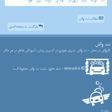
آب
تولید
بازار
رپورتاژ
آلودگی
دولت
برق
هوا
مطالب نت واش
بازگشت به صفحه اصلی
نت واش
کارواش در محل - نت واش: تمیزی خودرو در کمترین زمان ، آسودگی خاطر در هر مکان
netwash.ir - تمام حقوق سایت نت واش محفوظ است
درباره ما