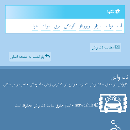
تگها
آب
تولید
بازار
رپورتاژ
آلودگی
برق
دولت
هوا
مطالب نت واش
بازگشت به صفحه اصلی
نت واش
کارواش در محل - نت واش: تمیزی خودرو در کمترین زمان ، آسودگی خاطر در هر مکان
netwash.ir - تمام حقوق سایت نت واش محفوظ است