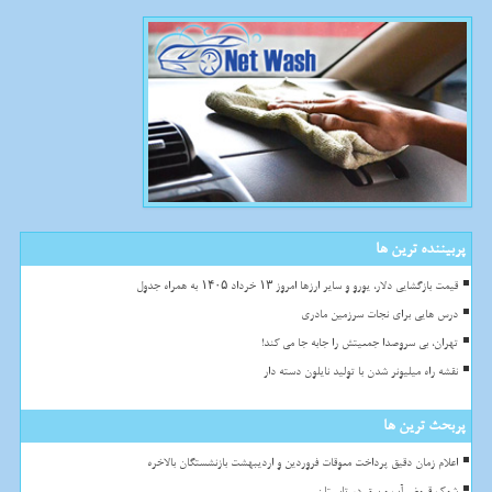
پربیننده ترین ها
قیمت بازگشایی دلار، یورو و سایر ارزها امروز ۱۳ خرداد ۱۴۰۵ به همراه جدول
درس هایی برای نجات سرزمین مادری
تهران، بی سروصدا جمعیتش را جابه جا می کند!
نقشه راه میلیونر شدن با تولید نایلون دسته دار
پربحث ترین ها
اعلام زمان دقیق پرداخت معوقات فروردین و اردیبهشت بازنشستگان بالاخره
شوک قبوض آب و برق در تابستان