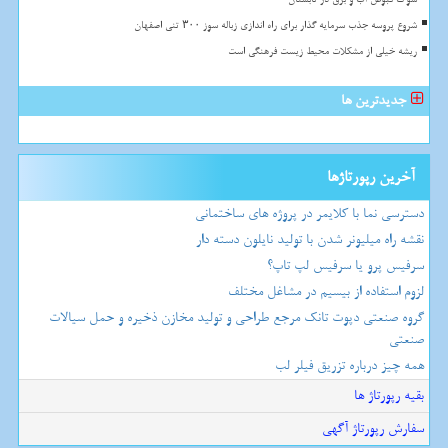
شروع پروسه جذب سرمایه گذار برای راه اندازی زباله سوز ۳۰۰ تنی اصفهان
ریشه خیلی از مشکلات محیط زیست فرهنگی است
جدیدترین ها
آخرین رپورتاژها
دسترسی نما با کلایمر در پروژه های ساختمانی
نقشه راه میلیونر شدن با تولید نایلون دسته دار
سرفیس پرو یا سرفیس لپ تاپ؟
لزوم استفاده از بیسیم در مشاغل مختلف
گروه صنعتی دپوت تانک مرجع طراحی و تولید مخازن ذخیره و حمل سیالات
صنعتی
همه چیز درباره تزریق فیلر لب
بقیه رپورتاژ ها
سفارش رپورتاژ آگهی