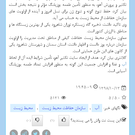
تكثیر و پرورش آهو، به منظور تأمین طعمه یوزپلنگ مؤثر و نتیجه بخش است،
بیان كرد: حفظ تنوع گونه و تنوع ژن برای نسل امروز و آینده از اولویت های
سازمان حفاظت از محیط زیست به حساب می آید.
وی تاكید داشت: ذخیره گاه زیستكره توران شاهرود یكی از بهترین زیستگاه ها و
مناطق با ارزش كشور است.
معاون سازمان محیط زیست حفاظت كیفی از مناطق تحت مدیریت را اولویت
سازمان درباره یوز دانست و اظهار داشت: استان سمنان و شهرستان شاهرود یكی
از كانون های این طرح حمایتی است.
كلانتری بیان كرد: هدف از ایجاد سایت تكثیر آهو، تأمین شرایط ایده آل از لحاظ
آب
و غذا و افزایش جمعیت این گونه به منظور افزایش تعداد طعمه یوزپلنگ
آسیایی است.
19:45:09
1398/10/13
5131
5
/
5.0
تگهای خبر:
آب
,
سازمان حفاظت محیط زیست
,
محیط زیست
این پست نت واش را می پسندید؟
(0)
(1)