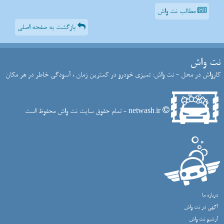
مطالب نت واش
بازگشت به صفحه اصلی
نت واش
کارواش در محل - نت واش: تمیزی خودرو در کمترین زمان ، آسودگی خاطر در هر مکان
netwash.ir - تمام حقوق سایت نت واش محفوظ است
درباره ما
آگهی در نت واش
آرشیو نت واش