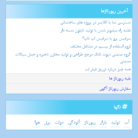
آخرین رپورتاژها
دسترسی نما با کلایمر در پروژه های ساختمانی
نقشه راه میلیونر شدن با تولید نایلون دسته دار
سرفیس پرو یا سرفیس لپ تاپ؟
لزوم استفاده از بیسیم در مشاغل مختلف
گروه صنعتی دپوت تانک مرجع طراحی و تولید مخازن ذخیره و حمل سیالات
صنعتی
همه چیز درباره تزریق فیلر لب
بقیه رپورتاژ ها
سفارش رپورتاژ آگهی
تگها
آب
تولید
بازار
رپورتاژ
آلودگی
دولت
برق
هوا