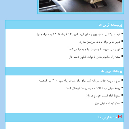
پربیننده ترین ها
قیمت بازگشایی دلار، یورو و سایر ارزها امروز ۱۳ خرداد ۱۴۰۵ به همراه جدول
درس هایی برای نجات سرزمین مادری
تهران، بی سروصدا جمعیتش را جابه جا می کند!
نقشه راه میلیونر شدن با تولید نایلون دسته دار
پربحث ترین ها
شروع پروسه جذب سرمایه گذار برای راه اندازی زباله سوز ۳۰۰ تنی اصفهان
ریشه خیلی از مشکلات محیط زیست فرهنگی است
سقوط آزاد قیمت خودرو در بازار
اعلام قیمت حقیقی مرغ
جدیدترین ها