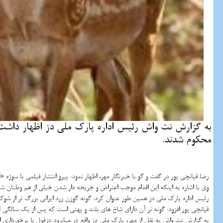
محكوم شدند.
رضا قپانچی پور در گفت و گو با خبرنگار مهر، اظهار نمود: پیرو انتشار فیلمی با سوژه «آزار و اذیت گونه حمایت شده گوزن 
وی با اشاره به اینكه این اقدام موجب اعتراض و جریحه دار شدن خیلی از هم وطنان شده بود، اظه
رئیس اداره پارك ملی دز همین طور عنوان كرد: گونه گوزن زرد ایرانی بزرگ تر از شوكا و كوچك تر از مرال (۲ گوزن دیگر بومی ایران) است و خال های سفیدروی پشت و پهلوها آنرا 
قپانچی پور افزود: گونه نر آن دارای شاخ های بلند و پهنی است كه پس از یك سالگی