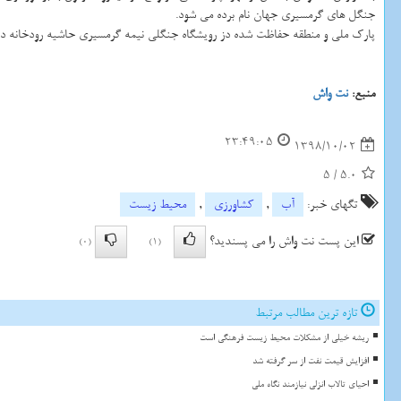
جنگل های گرمسیری جهان نام برده می شود.
پارك ملی و منطقه حفاظت شده دز رویشگاه جنگلی نیمه گرمسیری حاشیه رودخانه دز هم
منبع:
نت واش
23:49:05
1398/10/02
5
/
5.0
تگهای خبر:
آب
,
كشاورزی
,
محیط زیست
این پست نت واش را می پسندید؟
(0)
(1)
تازه ترین مطالب مرتبط
ریشه خیلی از مشکلات محیط زیست فرهنگی است
افزایش قیمت نفت از سر گرفته شد
احیای تالاب انزلی نیازمند نگاه ملی