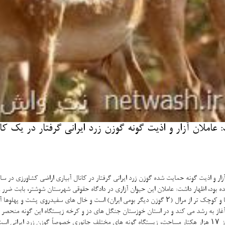
زرد ایرانی گرفتار در كانال آبیاری اراضی كشاورزی در سال ۱۳۹۶» شناسایی و دستگیری عاملان این حیوان آزاری در دستور كار قرار گر
ار داشت: عاملان این حیوان آزاری در دادگاه حقوقی شهرستان شوشتر، بابت ضرر و زیان وارده به محیط ز
بطور كامل از این ۲ نوع گوزن متمایز می كند.
 آغاز به رشد می كند و در استان خوزستان جنگل های دز و كرخه زیستگاه این گونه منحصر ب