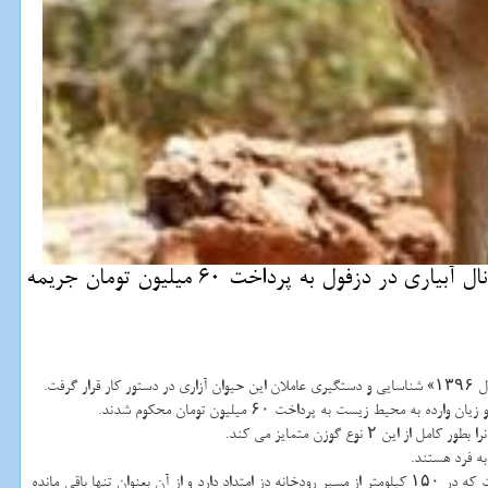
به گزارش نت واش رئیس اداره پارك ملی دز اظهار داشت: عاملان آزار و اذیت گونه گوزن زرد ایرانی گرفتار در یك كانال آبیاری در دزفول به پرداخت 60 میلیون تومان جریمه
فت.
یست به پرداخت ۶۰ میلیون تومان محكوم شدند.
ه فرد هستند.
به گزارش نت واش به نقل از مهر، پارك ملی دز واقع در میانرود دزفول با برخورداری از ۱۷ هزار هكتار مساحت، زیستگاه گونه های مختلف جانوری خصوصاً گوزن زرد ایرانی است كه در ۱۵۰ كیلومتر از مسیر رودخانه دز امتداد دارد و از آن بعنوان تنها باقی مانده