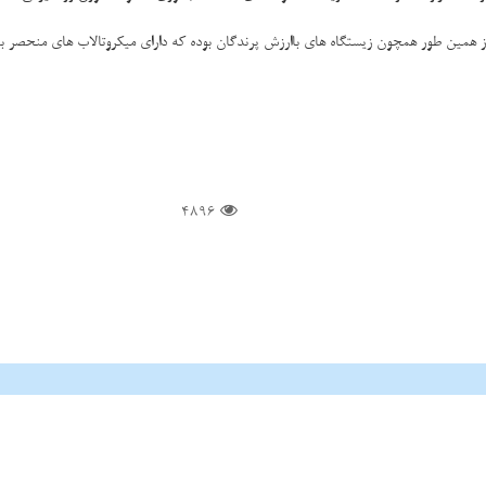
ین طور همچون زیستگاه های باارزش پرندگان بوده كه دارای میكروتالاب های منحصر به فر
4896