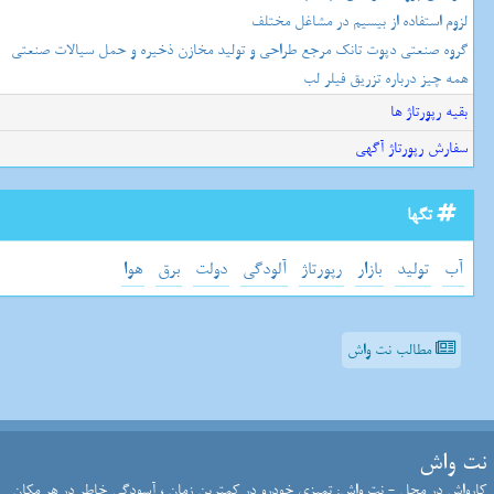
لزوم استفاده از بیسیم در مشاغل مختلف
گروه صنعتی دپوت تانک مرجع طراحی و تولید مخازن ذخیره و حمل سیالات صنعتی
همه چیز درباره تزریق فیلر لب
بقیه رپورتاژ ها
سفارش رپورتاژ آگهی
تگها
آب
تولید
بازار
رپورتاژ
آلودگی
دولت
برق
هوا
مطالب نت واش
نت واش
کارواش در محل - نت واش: تمیزی خودرو در کمترین زمان ، آسودگی خاطر در هر مکان