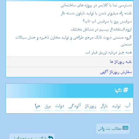
دسترسی نما با کلایمر در پروژه های ساختمانی
نقشه راه میلیونر شدن با تولید نایلون دسته دار
سرفیس پرو یا سرفیس لپ تاپ؟
لزوم استفاده از بیسیم در مشاغل مختلف
گروه صنعتی دپوت تانک مرجع طراحی و تولید مخازن ذخیره و حمل سیالات
صنعتی
همه چیز درباره تزریق فیلر لب
بقیه رپورتاژ ها
سفارش رپورتاژ آگهی
تگها
آب
تولید
بازار
رپورتاژ
آلودگی
دولت
برق
هوا
مطالب نت واش
بازگشت به صفحه اصلی