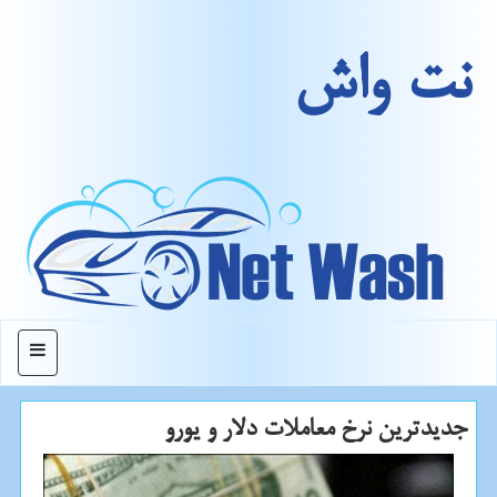
نت واش
منو
جدیدترین نرخ معاملات دلار و یورو