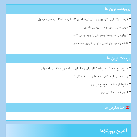
پربیننده ترین ها
قیمت بازگشایی دلار، یورو و سایر ارزها امروز ۱۳ خرداد ۱۴۰۵ به همراه جدول
درس هایی برای نجات سرزمین مادری
تهران، بی سروصدا جمعیتش را جابه جا می کند!
نقشه راه میلیونر شدن با تولید نایلون دسته دار
پربحث ترین ها
شروع پروسه جذب سرمایه گذار برای راه اندازی زباله سوز ۳۰۰ تنی اصفهان
ریشه خیلی از مشکلات محیط زیست فرهنگی است
سقوط آزاد قیمت خودرو در بازار
اعلام قیمت حقیقی مرغ
جدیدترین ها
آخرین رپورتاژها