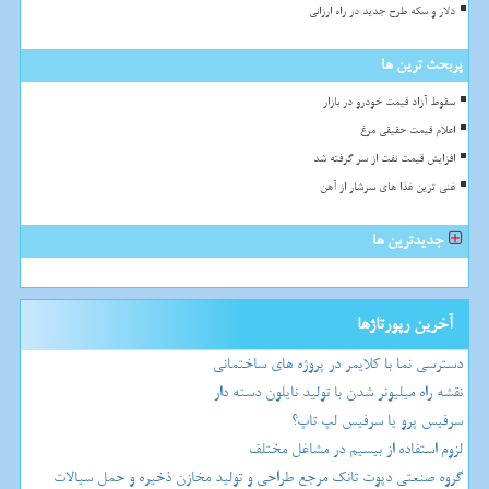
دلار و سکه طرح جدید در راه ارزانی
پربحث ترین ها
سقوط آزاد قیمت خودرو در بازار
اعلام قیمت حقیقی مرغ
افزایش قیمت نفت از سر گرفته شد
غنی ترین غذا های سرشار از آهن
جدیدترین ها
آخرین رپورتاژها
دسترسی نما با کلایمر در پروژه های ساختمانی
نقشه راه میلیونر شدن با تولید نایلون دسته دار
سرفیس پرو یا سرفیس لپ تاپ؟
لزوم استفاده از بیسیم در مشاغل مختلف
گروه صنعتی دپوت تانک مرجع طراحی و تولید مخازن ذخیره و حمل سیالات