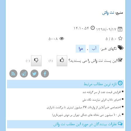
منبع:
نت واش
14:10:54
1398/09/17
5008
5
/
5.0
تگهای خبر:
آب
,
هوا
این پست نت واش را می پسندید؟
(0)
(1)
تازه ترین مطالب مرتبط
افزایش قیمت نفت از سر گرفته شد
احیای تالاب انزلی نیازمند نگاه ملی
اختصاصی خبرآنلاین از واردات ۲۷ میلیون لیتری تا برگشت ناترازی
بار ۱۰ میلیون تنی نخاله های جنگی تهران بر دوش شهرداری!
نظرات بینندگان در مورد این مطلب نت واش