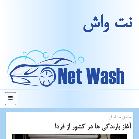
نت واش
منو
صادق ضیاییان:
آغاز بارندگی ها در كشور از فردا