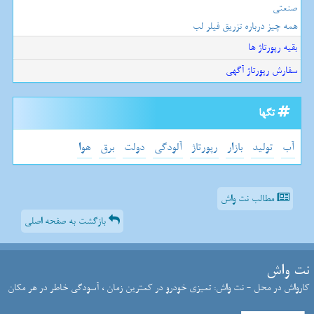
صنعتی
همه چیز درباره تزریق فیلر لب
بقیه رپورتاژ ها
سفارش رپورتاژ آگهی
تگها
آب
تولید
بازار
رپورتاژ
آلودگی
دولت
برق
هوا
مطالب نت واش
بازگشت به صفحه اصلی
نت واش
کارواش در محل - نت واش: تمیزی خودرو در کمترین زمان ، آسودگی خاطر در هر مکان