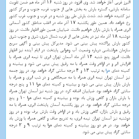
البرز غربی آغاز خواهد شد. وی افزود: در روز شنبه ۱۶ آذر ماه هم ضمن تقویت
سامانه بارشی، گستره بارش به بخش هایی از جنوب غرب، جنوب و مركز كشور
نیز كشیده خواهد شد. شدت بارش طی روز شنبه و در غرب و جنوب غرب كشور
رخ خواهد داد. همین طور یكشنبه ۱۷ آذر ماه، در اغلب مناطق كشور آسمانی
ابری همراه با بارش باران خواهیم داشت. ضیاییان همین طور اظهار داشت: در روز
دوشنبه ۱۸ آذر ماه نیز در بخش هایی از غرب، شمال شرق، شرق و جنوب شرق
كشور بارش پراكنده پیش بینی می شود. مدیركل پیش بینی و آگهی سریع
سازمان هواشناسی درباره وضعیت آب وهوایی پایتخت در ایام آینده نیز اظهار
داشت: امروز پنج شنبه ۱۴ آذر ماه آسمان تهران ابری تا نیمه ابری همراه با
افزایش ابر و در اواخر وقت همراه با مه رقیق پیش بینی می شود و بیشینه و
كمینه دمای
هوا
به ترتیب ۱۳ و ۴ درجه سانتی گراد خواهد بود. در روز جمعه
نیز آسمان تهران نیمه ابری همراه با مه صبحگاهی و در شب ابری و همراه با
بارش باران پیش بینی می شود و بیشینه و كمینه دمای هوا ۱۱ و پنج درجه
سانتی گراد خواهد بود. ضیاییان اضافه كرد: در روز شنبه نیز آسمان تهران همراه
با بارش باران و گاهی وزش باد بوده و بیشینه و كمینه دمای هوا ۱۰ و پنج
درجه سانتی گراد خواهد بود. در روز یكشنبه آسمان پایتخت ابری، همراه با مه
رقیق و بارش باران، گاهی وزش باد و در اواخر وقت بارش برف بوده و در روز
دوشنبه نیز آسمان تهران نیمه ابری، به تدریج صاف و گاهی همراه با وزش باد
خواهد بود. در هر دو روز بیشینه و كمینه دمای هوا به ترتیب ۹ و ۲ درجه
سانتی گراد پیش بینی می شود.