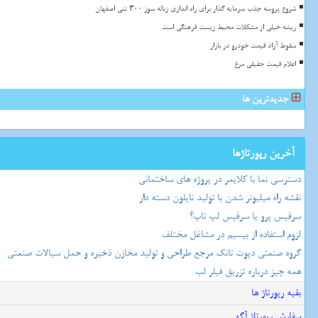
شروع پروسه جذب سرمایه گذار برای راه اندازی زباله سوز ۳۰۰ تنی اصفهان
ریشه خیلی از مشکلات محیط زیست فرهنگی است
سقوط آزاد قیمت خودرو در بازار
اعلام قیمت حقیقی مرغ
جدیدترین ها
آخرین رپورتاژها
دسترسی نما با کلایمر در پروژه های ساختمانی
نقشه راه میلیونر شدن با تولید نایلون دسته دار
سرفیس پرو یا سرفیس لپ تاپ؟
لزوم استفاده از بیسیم در مشاغل مختلف
گروه صنعتی دپوت تانک مرجع طراحی و تولید مخازن ذخیره و حمل سیالات صنعتی
همه چیز درباره تزریق فیلر لب
بقیه رپورتاژ ها
سفارش رپورتاژ آگهی