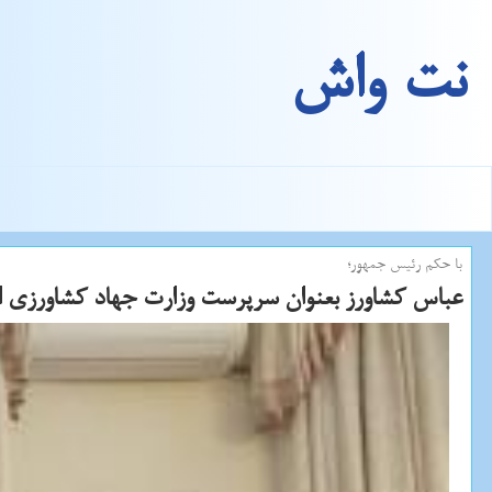
نت واش
با حكم رئیس جمهور؛
عباس كشاورز بعنوان سرپرست وزارت جهاد كشاورزی ا