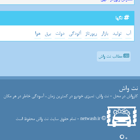
تگها
آب
تولید
بازار
رپورتاژ
آلودگی
دولت
برق
هوا
مطالب نت واش
نت واش
کارواش در محل - نت واش: تمیزی خودرو در کمترین زمان ، آسودگی خاطر در هر مکان
netwash.ir - تمام حقوق سایت نت واش محفوظ است