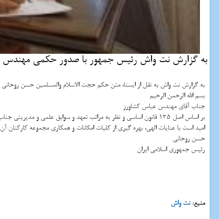
به گزارش نت واش رئیس جمهور با صدور حكمی مهندس عباس كشاورز را بعنوان 
به گزارش نت واش به نقل از ایسنا، متن حكم حجت الاسلام والمسلمین حسن روحانی 
بسم الله الرحمن الرحیم
جناب آقای مهندس عباس كشاورز
بر اساس اصل 135 قانون اساسی و نظر به مراتب تعهد و سوابق علمی و مدیریتی جناب عالی، به باعث این حكم شما را به سرپرستی «وزارت جهاد كشاورزی» منصوب می نمایم.
امید است با عنایات الهی، بهره گیری از كلیات امكانات و همكاری مجموعه كاركنان آ
حسن روحانی
رئیس جمهوری اسلامی ایران
منبع:
نت واش