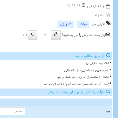
23:41:36
1398/09/04
5
/
5.0
تگهای خبر:
دولت
,
كشاورزی
این پست نت واش را می پسندید؟
(0)
(1)
تازه ترین مطالب مرتبط
اعلام قیمت حقیقی مرغ
خبر مهم وزیر جهادکشاورزی برای گندمکاران
سالانه 20 سانتیمتر از آب دریای خزر کاسته می شود
امسال ۲ و یک دهم میلیون مترمکعب آب وارد تالاب گاوخونی شد
نظرات بینندگان در مورد این مطلب نت واش
نام: