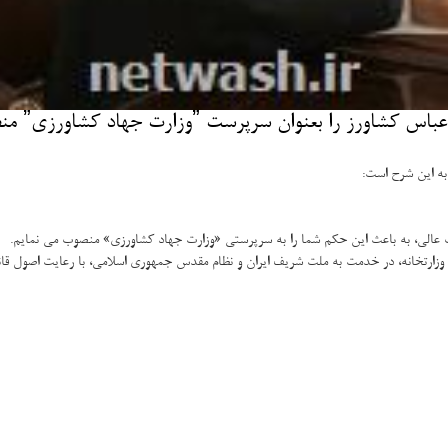
سرپرست ˮوزارت جهاد كشاورزیˮ منصوب نمود.
به این شرح است:
ن وزارتخانه، در خدمت به ملت شریف ایران و نظام مقدس جمهوری اسلامی، با رعایت اصول قان