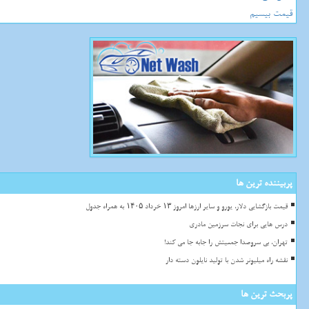
قیمت بیسیم
پربیننده ترین ها
قیمت بازگشایی دلار، یورو و سایر ارزها امروز ۱۳ خرداد ۱۴۰۵ به همراه جدول
درس هایی برای نجات سرزمین مادری
تهران، بی سروصدا جمعیتش را جابه جا می کند!
نقشه راه میلیونر شدن با تولید نایلون دسته دار
پربحث ترین ها