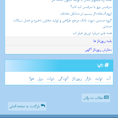
سرفیس پرو یا سرفیس لپ تاپ؟
لزوم استفاده از بیسیم در مشاغل مختلف
گروه صنعتی دپوت تانک مرجع طراحی و تولید مخازن ذخیره و حمل سیالات
صنعتی
همه چیز درباره تزریق فیلر لب
بقیه رپورتاژ ها
سفارش رپورتاژ آگهی
تگها
آب
تولید
بازار
رپورتاژ
آلودگی
دولت
برق
هوا
مطالب نت واش
بازگشت به صفحه اصلی