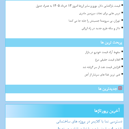
قیمت بازگشایی دلار، یورو و سایر ارزها امروز ۱۳ خرداد ۱۴۰۵ به همراه جدول
درس هایی برای نجات سرزمین مادری
تهران، بی سروصدا جمعیتش را جابه جا می کند!
دلار و سکه طرح جدید در راه ارزانی
پربحث ترین ها
سقوط آزاد قیمت خودرو در بازار
اعلام قیمت حقیقی مرغ
افزایش قیمت نفت از سر گرفته شد
غنی ترین غذا های سرشار از آهن
جدیدترین ها
آخرین رپورتاژها
دسترسی نما با کلایمر در پروژه های ساختمانی
نقشه راه میلیونر شدن با تولید نایلون دسته دار