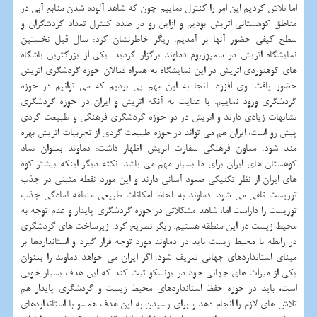
اما تلاش كردیم این امر را كنترل نماییم چون كه شاهد آلوده شدن منابع آبی در
مناطق كوهستانی اتریش بودیم و ازاین رو در صدد كنترل تعداد گردشگران و
سطح كیفی حضور آنها بر آمدیم. ریگر خاطرنشان كرد: سال قبل نخستین
نمایشگاه اتریش در سمپوزیوم دماوند برگزار گردید. یكی از بزرگترین باشگاه
های كوهنوردی اتریش در این نمایشگاه به همراه فعالان حوزه گردشگری اتریش
حضور یافت. وی افزود: آنجا به این مهم پی بردیم كه می توانیم در حوزه
گردشگری ورود نماییم. با عنایت به آنكه اتریش و ایران در حوزه گردشگری
تشابهات زیادی دارند و اتریش در دو حوزه گردشگری فرهنگی و طبیعت گردی
پیش رو است، ایران هم می تواند در حوزه طبیعت گردی از تجربیات اتریش بهره
مند شود. معاون فرهنگی سفارت اتریش اظهار داشت: دماوند بعنوان نماد
كوهستان های ایران برای ما بسیار مهم می باشد. نكته دیگر اینكه بیشتر كوه
های ایران از نظر تكنیكی صعود آسانی دارند و این مورد نقطه مثبتی در جذب
توریست تلقی می شود. دماوند به لحاظ امكانات طبیعی منطقه آمادگی جذب
توریست را داراست اما، شاهد مشكلاتی در حوزه گردشگری پایدار و عدم توجه به
محیط زیست در این منطقه هستیم. ریگر تصریح كرد: زیرساخت های گردشگری
در رابطه با محیط زیست باید در دماوند مورد توجه قرار گیرد و استانداردها بر
مبنای استانداردهای جهانی تعریف شود. اگر ایران می خواهد دماوند را بعنوان
یكی از میراث های جهانی خود در یونسكو ثبت كند كه این هدف بسیار خوبی
است، باید در حوزه حفظ استانداردهای محیط زیست و گردشگری پایدار هم
تلاش های لازم را انجام دهد و برای رسیدن به این هدف همسو با استانداردهای