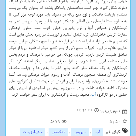
جهانی پیش برود. وی افزود: در ارتباط با انواع اقامتگاه هایی كه باید در اطراف
دماوند شكل گیرد، بهتر است متخصصان پاسخگو باشند اما بعنوان یك توریست
معتقدم بازیافت فاضلاب و نوع دفع زباله در دماوند باید مورد توجه قرار گیرد تا
به سطوح استانداردهای بین المللی نزدیكتر شویم با این وجود سرویس دهی به
گردشگران و همراهی آنها و نوع پذیرایی خیلی خوب است. معاون فرهنگی
سفارت اتریش خاطرنشان كرد: تبادل اساتید و توریست در زمره بخش هایی است
كه تحریم ها نمی توانند آنرا تحت تاثیر قرار دهند و ما هیچ مشكلی در این عرصه
نداریم. علاوه بر این، اخیرا با مسوولانی از پنج كشور دیگر اتحادیه اروپا از دیگر
مناطق طبیعت گردی بازدید كردیم. چونكه، می خواهیم با فرهنگ و مردم بخش
های مختلف ایران آشنا شویم و آنرا معرفی نماییم. ریگر اضافه كرد: اگر
گردشگران به یك منطقه سفر كنند بطور قطع با بخش ها و جوانب مختلف
گردشگری آن منطقه همچون فرهنگ، آداب و رسوم، میراث فرهنگی و... هم آشنا
خواهند شد. همكاریهای راهبردی ایران و اتریش در جهت تشكیل كارگروه های
مشترك ادامه خواهد داشت و در سمپوزیوم پیش رو اساتیدی از اتریش برای
حضور در دو كارگروه
آب
، محیط زیست و گردشگری به ایران سفر خواهند كرد.
12:41:31
1398/06/28
5379
5
/
5.0
تگهای خبر:
آب
,
سرویس
,
متخصص
,
محیط زیست