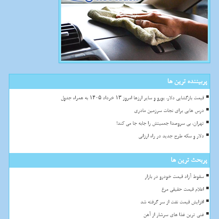
پربیننده ترین ها
قیمت بازگشایی دلار، یورو و سایر ارزها امروز ۱۳ خرداد ۱۴۰۵ به همراه جدول
درس هایی برای نجات سرزمین مادری
تهران، بی سروصدا جمعیتش را جابه جا می کند!
دلار و سکه طرح جدید در راه ارزانی
پربحث ترین ها
سقوط آزاد قیمت خودرو در بازار
اعلام قیمت حقیقی مرغ
افزایش قیمت نفت از سر گرفته شد
غنی ترین غذا های سرشار از آهن