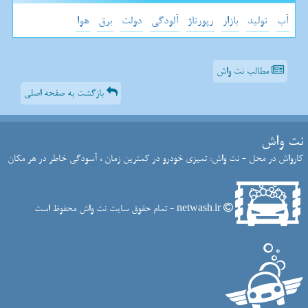
آب
تولید
بازار
رپورتاژ
آلودگی
دولت
برق
هوا
مطالب نت واش
بازگشت به صفحه اصلی
نت واش
کارواش در محل - نت واش: تمیزی خودرو در کمترین زمان ، آسودگی خاطر در هر مکان
netwash.ir - تمام حقوق سایت نت واش محفوظ است