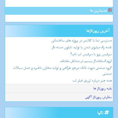
جدیدترین ها
آخرین رپورتاژها
دسترسی نما با کلایمر در پروژه های ساختمانی
نقشه راه میلیونر شدن با تولید نایلون دسته دار
سرفیس پرو یا سرفیس لپ تاپ؟
لزوم استفاده از بیسیم در مشاغل مختلف
گروه صنعتی دپوت تانک مرجع طراحی و تولید مخازن ذخیره و حمل سیالات
صنعتی
همه چیز درباره تزریق فیلر لب
بقیه رپورتاژ ها
سفارش رپورتاژ آگهی
تگها