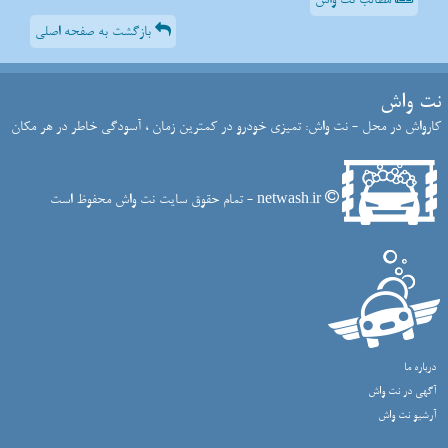
بازگشت به صفحه اصلی
نت واش
کارواش در محل - نت واش: تمیزی خودرو در کمترین زمان ، آسودگی خاطر در هر مکان
netwash.ir - تمام حقوق سایت نت واش محفوظ است
درباره ما
آگهی در نت واش
آرشیو نت واش