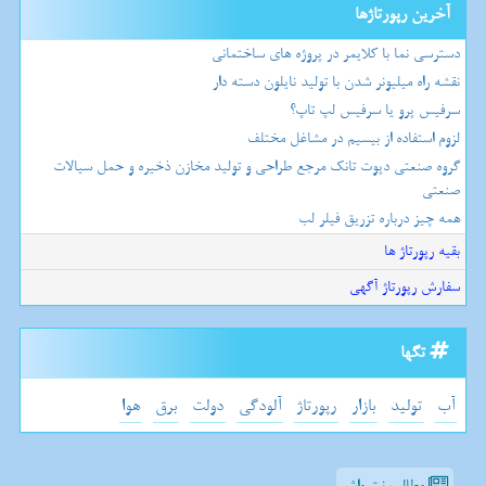
آخرین رپورتاژها
دسترسی نما با کلایمر در پروژه های ساختمانی
نقشه راه میلیونر شدن با تولید نایلون دسته دار
سرفیس پرو یا سرفیس لپ تاپ؟
لزوم استفاده از بیسیم در مشاغل مختلف
گروه صنعتی دپوت تانک مرجع طراحی و تولید مخازن ذخیره و حمل سیالات
صنعتی
همه چیز درباره تزریق فیلر لب
بقیه رپورتاژ ها
سفارش رپورتاژ آگهی
تگها
آب
تولید
بازار
رپورتاژ
آلودگی
دولت
برق
هوا
مطالب نت واش