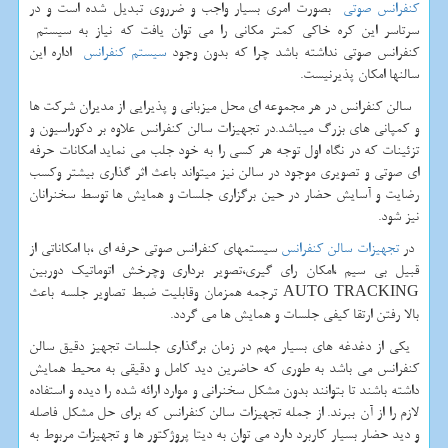
کنفرانس صوتی
بصورت امری بسیار واجب و ضرروی تبدیل شده است و در
سرتاسر این کره خاکی کمتر مکانی را می توان یافت که نیاز به سیستم
کنفرانس صوتی نداشته باشد چرا که بدون وجود
سیستم کنفرانس
اداره این
سالنها امکان پذیرنیست.
سالن کنفرانس در هر مجموعه ای محل میزبانی و پذیرایی از مدیران شرکت ها
و کمپانی های بزرگ میباشد.در تجهیزات سالن کنفرانس علاوه بر دکوراسیون و
تزئینات که در نگاه اول توجه هر کسی را به خود جلب می نماید امکانات حرفه
ای صوتی و تصویری موجود در سالن نیز میتواند باعث اثر گذاری بیشتر وکسب
رضایت و آسایش حضار در حین برگزاری جلسات و همایش ها توسط سخنرانان
نیز شود.
در
تجهیزات سالن کنفرانس
سیستمهای کنفرانس صوتی حرفه ای ،با امکاناتی از
قبیل بی سیم ،امکان رای گیری،تصویر برداری وچرخش اتوماتیک دوربین
AUTO TRACKING ترجمه همزمان وقابلیت ضبط تصاویر جلسه باعث
بالا رفتن ارتقا کیفی جلسات و همایش ها می گردد.
یکی از دغدغه های بسیار مهم در زمان برگذاری جلسات تجهیز دقیق سالن
کنفرانس می باشد به طوری که حاضرین دید کامل و دقیقی به محیط همایش
داشته باشند تا بتوانند بدون مشکل سخنرانی و موارد ارائه شده را دیده و استفاده
لازم را از آن ببرند. از جمله تجهیزات سالن کنفرانس که برای حل مشکل فاصله
و دید حضار بسیار کاربرد دارد می توان به دیتا پروژکتور ها و تجهیزات مربوط به