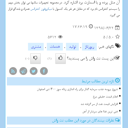
آن مثل پرده و یا اسمارت برد اشاره کرد.
در مجموعه تجهیزات سالنها می توان بخش مهم
را سیستم کنفرانس نام برد که در مقابل هر نفر یک کنسول با
میکروفون کنفرانس
همراه و بلندگو قرار
می گیرد.
17:26:19
1398/06/22
5612
5
/
5.0
تگهای خبر:
رپورتاژ
,
تولید
,
خدمات
,
مشتری
این پست نت واش را می پسندید؟
(0)
(1)
تازه ترین مطالب مرتبط
شروع پروسه جذب سرمایه گذار برای راه اندازی زباله سوز ۳۰۰ تنی اصفهان
اعلام قیمت حقیقی مرغ
افزایش قیمت نفت از سر گرفته شد
غنی ترین غذا های سرشار از آهن
نظرات بینندگان در مورد این مطلب نت واش