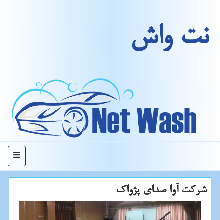
نت واش
منو
شركت آوا صدای پژواك