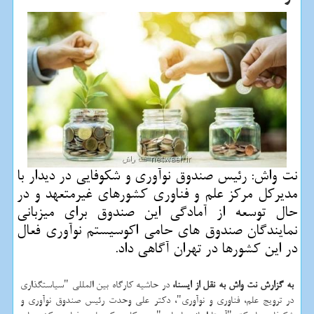
نت واش: رئیس صندوق نوآوری و شكوفایی در دیدار با
مدیركل مركز علم و فناوری كشورهای غیرمتعهد و در
حال توسعه از آمادگی این صندوق برای میزبانی
نمایندگان صندوق های حامی اكوسیستم نوآوری فعال
در این كشورها در تهران آگاهی داد.
به گزارش نت واش به نقل از ایسنا،
در حاشیه كارگاه بین المللی "سیاستگذاری
در ترویج علم، فناوری و نوآوری"، دكتر علی وحدت رئیس صندوق نوآوری و