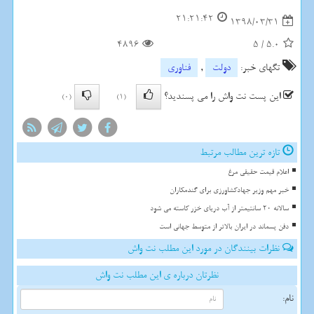
21:21:42
1398/03/31
4896
5
/
5.0
تگهای خبر:
دولت
,
فناوری
این پست نت واش را می پسندید؟
(0)
(1)
تازه ترین مطالب مرتبط
اعلام قیمت حقیقی مرغ
خبر مهم وزیر جهادکشاورزی برای گندمکاران
سالانه 20 سانتیمتر از آب دریای خزر کاسته می شود
دفن پسماند در ایران بالاتر از متوسط جهانی است
نظرات بینندگان در مورد این مطلب نت واش
نظرتان درباره ی این مطلب نت واش
نام: