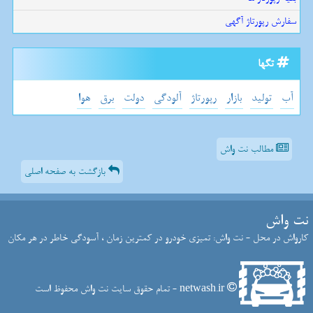
سفارش رپورتاژ آگهی
تگها
آب
تولید
بازار
رپورتاژ
آلودگی
دولت
برق
هوا
مطالب نت واش
بازگشت به صفحه اصلی
نت واش
کارواش در محل - نت واش: تمیزی خودرو در کمترین زمان ، آسودگی خاطر در هر مکان
netwash.ir - تمام حقوق سایت نت واش محفوظ است