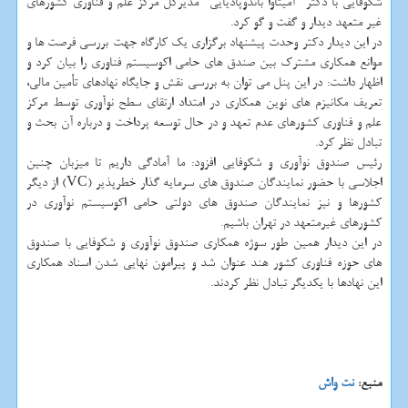
شكوفایی با دكتر "آمیتاوا باندوپادیایی" مدیركل مركز علم و فناوری كشورهای
غیر متعهد دیدار و گفت و گو كرد.
در این دیدار دكتر وحدت پیشنهاد برگزاری یك كارگاه جهت بررسی فرصت ها و
موانع همكاری مشترك بین صندق های حامی اكوسیستم فناوری را بیان كرد و
اظهار داشت: در این پنل می توان به بررسی نقش و جایگاه نهادهای تأمین مالی،
تعریف مكانیزم های نوین همكاری در امتداد ارتقای سطح نوآوری توسط مركز
علم و فناوری كشورهای عدم تعهد و در حال توسعه پرداخت و درباره آن بحث و
تبادل نظر كرد.
رئیس صندوق نوآوری و شكوفایی افزود: ما آمادگی داریم تا میزبان چنین
اجلاسی با حضور نمایندگان صندوق های سرمایه گذار خطرپذیر (VC) از دیگر
كشورها و نیز نمایندگان صندوق های دولتی حامی اكوسیستم نوآوری در
كشورهای غیرمتعهد در تهران باشیم.
در این دیدار همین طور سوژه همكاری صندوق نوآوری و شكوفایی با صندوق
های حوزه فناوری كشور هند عنوان شد و پیرامون نهایی شدن اسناد همكاری
این نهادها با یكدیگر تبادل نظر كردند.
منبع:
نت واش