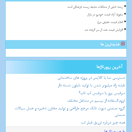
ریشه خیلی از مشکلات محیط زیست فرهنگی است
سقوط آزاد قیمت خودرو در بازار
اعلام قیمت حقیقی مرغ
افزایش قیمت نفت از سر گرفته شد
جدیدترین ها
آخرین رپورتاژها
دسترسی نما با کلایمر در پروژه های ساختمانی
نقشه راه میلیونر شدن با تولید نایلون دسته دار
سرفیس پرو یا سرفیس لپ تاپ؟
لزوم استفاده از بیسیم در مشاغل مختلف
گروه صنعتی دپوت تانک مرجع طراحی و تولید مخازن ذخیره و حمل سیالات
صنعتی
همه چیز درباره تزریق فیلر لب
بقیه رپورتاژ ها