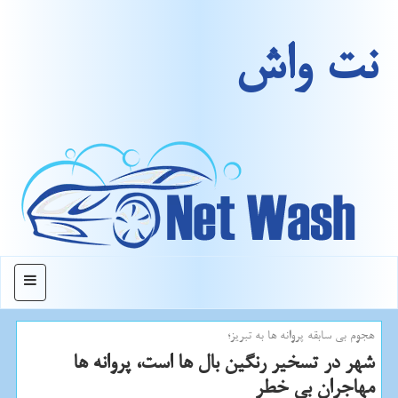
نت واش
منو
هجوم بی سابقه پروانه ها به تبریز؛
شهر در تسخیر رنگین بال ها است، پروانه ها
مهاجران بی خطر