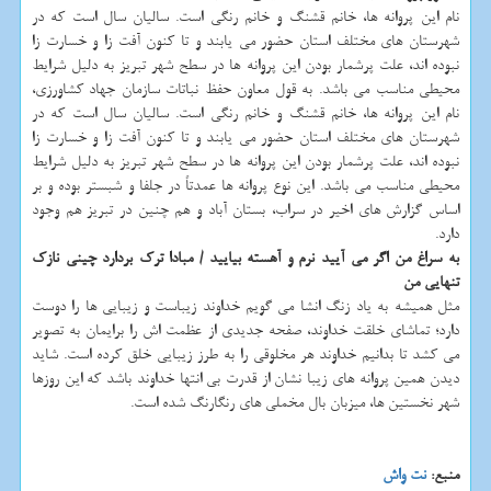
نام این پروانه ها، خانم قشنگ و خانم رنگی است. سالیان سال است كه در
شهرستان های مختلف استان حضور می یابند و تا كنون آفت زا و خسارت زا
نبوده اند، علت پرشمار بودن این پروانه ها در سطح شهر تبریز به دلیل شرایط
محیطی مناسب می باشد. به قول معاون حفظ نباتات سازمان جهاد كشاورزی،
نام این پروانه ها، خانم قشنگ و خانم رنگی است. سالیان سال است كه در
شهرستان های مختلف استان حضور می یابند و تا كنون آفت زا و خسارت زا
نبوده اند، علت پرشمار بودن این پروانه ها در سطح شهر تبریز به دلیل شرایط
محیطی مناسب می باشد. این نوع پروانه ها عمدتاً در جلفا و شبستر بوده و بر
اساس گزارش های اخیر در سراب، بستان آباد و هم چنین در تبریز هم وجود
دارد.
به سراغ من اگر می آیید نرم و آهسته بیایید / ‏‬مبادا ترك بردارد چینی نازك
تنهایی من
مثل همیشه به یاد زنگ انشا می گویم خداوند زیباست و زیبایی ها را دوست
دارد؛ تماشای خلقت خداوند، صفحه جدیدی از عظمت اش را برایمان به تصویر
می كشد تا بدانیم خداوند هر مخلوقی را به طرز زیبایی خلق كرده است. شاید
دیدن همین پروانه های زیبا نشان از قدرت بی انتها خداوند باشد كه این روزها
شهر نخستین ها، میزبان بال مخملی های رنگارنگ شده است.
منبع:
نت واش