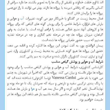
اند تا اوج خلقت خداوند و تلفیقی از رنگ ها را به تصویر بكشند جا دارد سراغی از
كسانی بگیریم كه رفاقتی دیرینه با پروانه ها دارند بهتر می توانند تا راز دورهمی
پروانه ها را برایمان فاش كنند.
فعال محیط زیست در گفتگو با خبرنگار مهر می گوید: تغییرات
آب
و هوایی و
بارش های فراوان، شرایط خاصی را برای رویش گونه های گیاهی كه برای پروانه
ها و لاروهای آنها، منبع غذایی هستند را فراهم آورده است. با عنایت به وفور
گیاهان، میزبان پروانه ها، چه در مرحله تخم گذاری و چه در مرحله تغذیه
هستیم كه سبب حضور طغیانی پروانه ها شده است.
پیمان ابوالفتح پور، به آفت نبودن این پروانه ها اشاره كرده و ادامه می دهد:
حضور این پروانه ها هیچ گونه خسارتی به محیط زیست و كشاورزی وارد نمی
آورد و نیازی نیست كشاورزان نگران شده و مبادرت به سم پاشی كنند.
شرایط آب و هوایی و پوشش گیاهی مناسب
كارشناس كشاورزی، شرایط آب و هوایی و پوشش گیاهی مناسب را برای وجود
پروانه ها مؤثر دانسته و بیان می كند: پروانه هایی كه اخیراً در شهرمان به چشم
می خورد با نام علمی Vanessa Cardui (ونسا كاردوئی) شناخته شده اند كه
با رنگ بندی تركیبی سفید و نارنجی و سیاه كه عمرشان یك تا دو ماه بوده و
نهایتاً امسال تخم گذاری كرده و اگر سال بعد هم آب و
هوا
و بارش ها، همانند
امسال بوده و پوشش گیاهی مناسبی داشته باشیم، باز هم شاهد این پروانه ها در
طبیعت خواهیم بود.