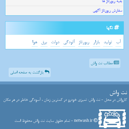
بقیه رپورتاژ ها
سفارش رپورتاژ آگهی
تگها
آب
تولید
بازار
رپورتاژ
آلودگی
دولت
برق
هوا
مطالب نت واش
بازگشت به صفحه اصلی
نت واش
کارواش در محل - نت واش: تمیزی خودرو در کمترین زمان ، آسودگی خاطر در هر مکان
netwash.ir - تمام حقوق سایت نت واش محفوظ است