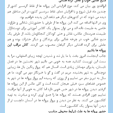
منبع غذایی خوب و عامل گرده افشانی
ابوالفتح پور بیان می كند: موج افزایشی این پروانه ها از نقاط گرمسیر كشور از
چندین ماه قبل شروع و با افزایش دمای نقاط سردسیر كشور، در این مناطق هم
دیده می شوند كه در كشورهای دیگر هم شاهد این پدیده خواهیم بود.
وی در انتها اضافه می كند: این پروانه ها از طرفی با حضورشان شادابی و طراوت
خاصی به طبیعت داده اند و می توان بعنوان یك كلاس آموزشی برای دوستداران
طبیعت، هنرمندان عكاس، نقاش و حتی كودكان كنجكاومان باشد. از طرفی یك
منبع غذایی خوب در چرخه غذایی برای پرندگان و دیگر حشرات بوده و هم
عاملی برای گرده افشانی دیگر گیاهان محسوب می گردند.
كاش مراقب این
پروانه ها باشیم
جالب اینجاست امروز بخت با ما یار شد و شنیدن لهجه زیبای اصفهانی، مرا به
سمت این توریست كشانید همه به خوبی می دانیم شهر نخستین ها در فصل
تابستان، پذیرای مهمانان زیادی است. امسال هم كه پرواز رنگین بال ها، زیبایی
دوچندانی به شهر بخشیده. مریم در گفت و گو با خبرنگار مهر می گوید: ما هر
سال به تبریز سفر می نماییم و از روزی كه رسیده ایم پرواز پروانه ها در شهر به
خصوص فضاهای سبز، خیلی هیجان كننده است و كلی عكس از این پروانه ها
گرفتم. دیدن پروانه ها در شهر حس خوبی دارد اما كاش به خوبی از آنها مراقبت
نماییم چون افرادی هستند كه پروانه ها را جمع آوری كرده و مبادرت به تهیه
كلكسیون می كنند. به نظر من دیدن و پرواز پروانه ها در آسمان دلچسب تر از
دیدن آنها بعنوان یك كلكسیون است.
حضور پروانه ها به علت شرایط محیطی مناسب