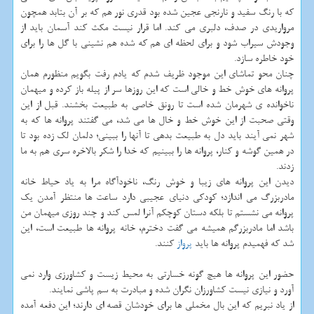
كه با رنگ سفید و نارنجی عجین شده بود قدری نور هم كه بر آن بتابد همچون
مرواریدی در صدف، دلبری می كند. اما قرار نیست مكث كند آسمان باید از
وجودش سیراب شود و برای لحظه ای هم كه شده هم نشینی با گل ها را برای
خود خاطره سازد.
چنان محو تماشای این موجود ظریف شدم كه یادم رفت بگویم منظورم همان
پروانه های خوش خط و خالی است كه این روزها سر از پیله باز كرده و میهمان
ناخوانده ی شهرمان شده است تا رونق خاصی به طبیعت بخشند. قبل از این
وقتی صحبت از این خوش خط و خال ها می شد، می گفتند پروانه ها كه به
شهر نمی آیند باید دل به طبیعت بدهی تا آنها را ببینی؛ دلمان لك زده بود تا
در همین گوشه و كنار، پروانه ها را ببینیم كه خدا را شكر بالاخره سری هم به ما
زدند.
دیدن این پروانه های زیبا و خوش رنگ، ناخودآگاه مرا به یاد حیاط خانه
مادربزرگ می اندازد؛ كودكی دنیای عجیبی دارد ساعت ها منتظر آمدن یك
پروانه می نشستم تا بلكه دستان كوچكم آنرا لمس كند و چند روزی میهمان من
باشد اما مادربزرگم همیشه می گفت دخترم، خانه پروانه ها طبیعت است، این
شد كه فهمیدم پروانه ها باید
پرواز
كنند.
حضور این پروانه ها هیچ گونه خسارتی به محیط زیست و كشاورزی وارد نمی
آورد و نیازی نیست كشاورزان نگران شده و مبادرت به سم پاشی نمایند.
از یاد نبریم كه این بال مخملی ها برای خودشان قصه ای دارند؛ این دفعه آمده