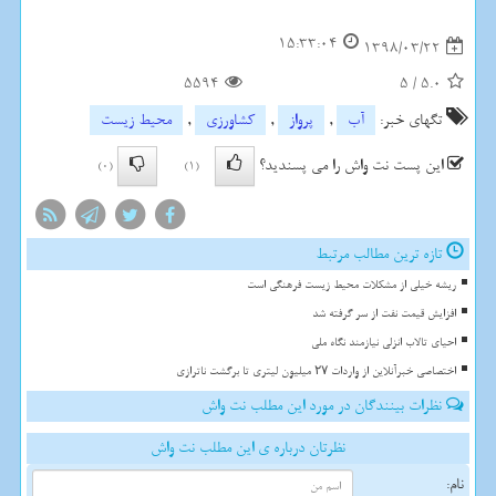
15:33:04
1398/03/22
5594
5
/
5.0
تگهای خبر:
آب
,
پرواز
,
كشاورزی
,
محیط زیست
این پست نت واش را می پسندید؟
(0)
(1)
تازه ترین مطالب مرتبط
ریشه خیلی از مشکلات محیط زیست فرهنگی است
افزایش قیمت نفت از سر گرفته شد
احیای تالاب انزلی نیازمند نگاه ملی
اختصاصی خبرآنلاین از واردات ۲۷ میلیون لیتری تا برگشت ناترازی
نظرات بینندگان در مورد این مطلب نت واش
نظرتان درباره ی این مطلب نت واش
نام: