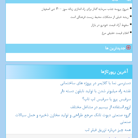
شروع پروسه جذب سرمایه گذار برای راه اندازی زباله سوز ۳۰۰ تنی اصفهان
ریشه خیلی از مشکلات محیط زیست فرهنگی است
سقوط آزاد قیمت خودرو در بازار
اعلام قیمت حقیقی مرغ
جدیدترین ها
آخرین رپورتاژها
دسترسی نما با کلایمر در پروژه های ساختمانی
نقشه راه میلیونر شدن با تولید نایلون دسته دار
سرفیس پرو یا سرفیس لپ تاپ؟
لزوم استفاده از بیسیم در مشاغل مختلف
گروه صنعتی دپوت تانک مرجع طراحی و تولید مخازن ذخیره و حمل سیالات
صنعتی
همه چیز درباره تزریق فیلر لب