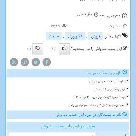
00:48:32
1398/02/21
6595
5
/
5.0
تگهای خبر:
فروش
,
تكنولوژی
,
صنعت
این پست نت واش را می پسندید؟
(0)
(1)
تازه ترین مطالب مرتبط
سقوط آزاد قیمت خودرو در بازار
ترمز رشد بورس کشیده شد
قیمت جدید گوشت مرغ امروز ۳۰ تیر ۱۴۰۵
صعود بورس به کانال 4 و هشت دهم میلیون واحد
نظرات بینندگان در مورد این مطلب نت واش
نظرتان درباره ی این مطلب نت واش