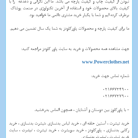
نبودن از کیفیت چاپ و کیفیت پارچه می باشد. ما این نگرانی و دغدغه را با
کیفیت بالای محصولات خود و استفاده از آخرین تکنولوژی در صنعت پوشاک
برطرف کرده ایم و شما با یکبار خرید مشتری دائمی ما خواهید بود.
ما برای کیفیت پارچه و محصولات پاورکلودز به شما یک سال تضمین می دهیم.
جهت مشاهده همه محصولات و خرید به سایت پاور کلودز مراجعه کنید:
www.Powerclothes.net
شماره تماس جهت خرید:
02166734900
02166737900
- با پاورکلوز بین دوستان و آشنایان ، همچون الماس بدرخشید.
خرید تیشرت ، آستین حلقه ای ، خرید لباس بدنسازی ،تیشرت بدنسازی ، خرید
رکابی بدنسازی ، پاورکلودز ، خرید سویشرت ، خرید تیشرت ،
تیشرت
، سایت
خرید تیشرت ،
تیشرت بدنسازی