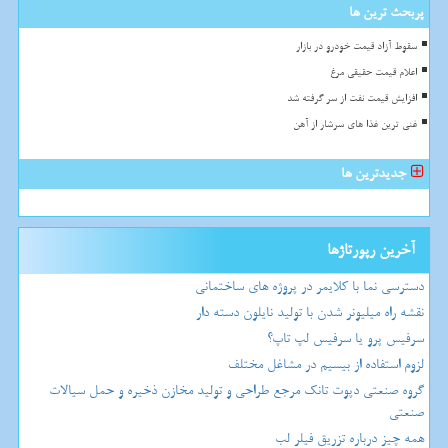
پربحث ترین ها
سقوط آزاد قیمت خودرو در بازار
اعلام قیمت حقیقی مرغ
افزایش قیمت نفت از سر گرفته شد
غنی ترین غذا های سرشار از آهن
جدیدترین ها
آخرین رپورتاژها
دسترسی نما با کلایمر در پروژه های ساختمانی
نقشه راه میلیونر شدن با تولید نایلون دسته دار
سرفیس پرو یا سرفیس لپ تاپ؟
لزوم استفاده از بیسیم در مشاغل مختلف
گروه صنعتی دپوت تانک مرجع طراحی و تولید مخازن ذخیره و حمل سیالات
صنعتی
همه چیز درباره تزریق فیلر لب