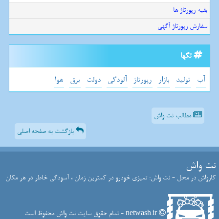
بقیه رپورتاژ ها
سفارش رپورتاژ آگهی
تگها
آب
تولید
بازار
رپورتاژ
آلودگی
دولت
برق
هوا
مطالب نت واش
بازگشت به صفحه اصلی
نت واش
کارواش در محل - نت واش: تمیزی خودرو در کمترین زمان ، آسودگی خاطر در هر مکان
netwash.ir - تمام حقوق سایت نت واش محفوظ است