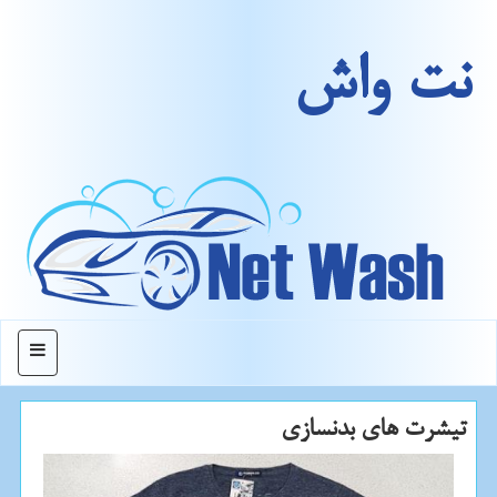
نت واش
منو
تیشرت های بدنسازی