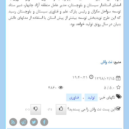
امضای استاندار سیستان و بلوچستان، مدیر عامل منطقه آزاد چابهار، دبیر ستاد
توسعه سواحل مكران و رئیس پارك علم و فناوری سیستان و بلوچستان رسید
كه این طرح نویدبخش توسعه بیشتر از پیش استان با استفاده ار مدلهای دانش
بنیان در سال رونق تولید خواهد بود.
منبع:
نت واش
19:40:31
1398/02/15
4860
5
/
5.0
تگهای خبر:
تولید
,
فناوری
این پست نت واش را می پسندید؟
(0)
(1)