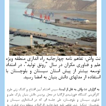
نت واش: تفاهم نامه چهارجانبه راه اندازی منطقه ویژه
علم و فناوری مكران در سال ˮرونق تولیدˮ، در امتداد
توسعه بیشتر از پیش استان سیستان و بلوچستان با
استفاده ار مدلهای دانش بنیان به امضا رسید.
به گزارش نت واش به نقل از ایسنا
، سپس اختتام آیین افتتاح و كلنگ زنی طرح
كارآفرینی كشتگاه خورشیدی ارگانیا در محل پردیس دانش بنیان پارك علم و
فناوری سیستان و بلوچستان، طی جلسه ای كه در استانداری سیستان و
بلوچستان تشكیل شد، تفاهم نامه چهارجانبه راه اندازی منطقه ویژه فناوری به