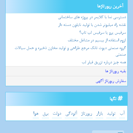
آخرین رپورتاژها
دسترسی نما با کلایمر در پروژه های ساختمانی
نقشه راه میلیونر شدن با تولید نایلون دسته دار
سرفیس پرو یا سرفیس لپ تاپ؟
لزوم استفاده از بیسیم در مشاغل مختلف
گروه صنعتی دپوت تانک مرجع طراحی و تولید مخازن ذخیره و حمل سیالات
صنعتی
همه چیز درباره تزریق فیلر لب
بقیه رپورتاژ ها
سفارش رپورتاژ آگهی
تگها
آب
تولید
بازار
رپورتاژ
آلودگی
دولت
برق
هوا