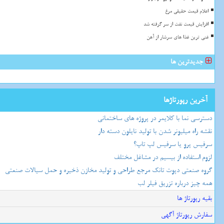
اعلام قیمت حقیقی مرغ
افزایش قیمت نفت از سر گرفته شد
غنی ترین غذا های سرشار از آهن
جدیدترین ها
آخرین رپورتاژها
دسترسی نما با کلایمر در پروژه های ساختمانی
نقشه راه میلیونر شدن با تولید نایلون دسته دار
سرفیس پرو یا سرفیس لپ تاپ؟
لزوم استفاده از بیسیم در مشاغل مختلف
گروه صنعتی دپوت تانک مرجع طراحی و تولید مخازن ذخیره و حمل سیالات صنعتی
همه چیز درباره تزریق فیلر لب
بقیه رپورتاژ ها
سفارش رپورتاژ آگهی