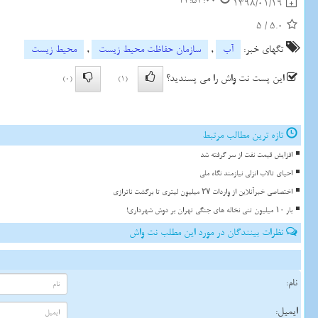
14:53:00
1398/01/19
5
/
5.0
تگهای خبر:
آب
,
سازمان حفاظت محیط زیست
,
محیط زیست
این پست نت واش را می پسندید؟
(0)
(1)
تازه ترین مطالب مرتبط
افزایش قیمت نفت از سر گرفته شد
احیای تالاب انزلی نیازمند نگاه ملی
اختصاصی خبرآنلاین از واردات ۲۷ میلیون لیتری تا برگشت ناترازی
بار ۱۰ میلیون تنی نخاله های جنگی تهران بر دوش شهرداری!
نظرات بینندگان در مورد این مطلب نت واش
نام:
ایمیل: