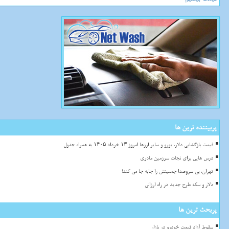
پربیننده ترین ها
قیمت بازگشایی دلار، یورو و سایر ارزها امروز ۱۳ خرداد ۱۴۰۵ به همراه جدول
درس هایی برای نجات سرزمین مادری
تهران، بی سروصدا جمعیتش را جابه جا می کند!
دلار و سکه طرح جدید در راه ارزانی
پربحث ترین ها
سقوط آزاد قیمت خودرو در بازار