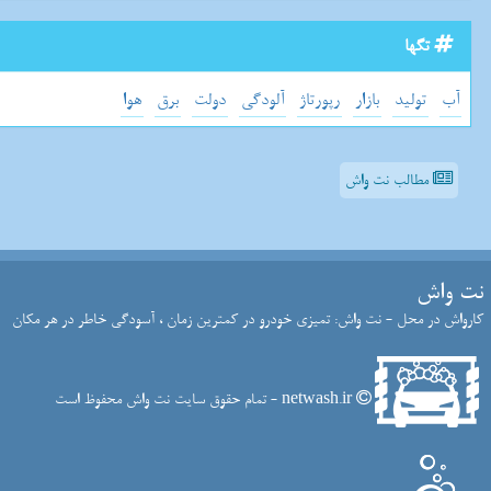
تگها
آب
تولید
بازار
رپورتاژ
آلودگی
دولت
برق
هوا
مطالب نت واش
نت واش
کارواش در محل - نت واش: تمیزی خودرو در کمترین زمان ، آسودگی خاطر در هر مکان
netwash.ir - تمام حقوق سایت نت واش محفوظ است