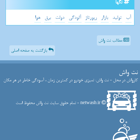
تگها
آب
تولید
بازار
رپورتاژ
آلودگی
دولت
برق
هوا
مطالب نت واش
بازگشت به صفحه اصلی
نت واش
کارواش در محل - نت واش: تمیزی خودرو در کمترین زمان ، آسودگی خاطر در هر مکان
netwash.ir - تمام حقوق سایت نت واش محفوظ است