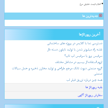
اعلام قیمت حقیقی مرغ
جدیدترین ها
آخرین رپورتاژها
دسترسی نما با کلایمر در پروژه های ساختمانی
نقشه راه میلیونر شدن با تولید نایلون دسته دار
سرفیس پرو یا سرفیس لپ تاپ؟
لزوم استفاده از بیسیم در مشاغل مختلف
گروه صنعتی دپوت تانک مرجع طراحی و تولید مخازن ذخیره و حمل سیالات
صنعتی
همه چیز درباره تزریق فیلر لب
بقیه رپورتاژ ها
سفارش رپورتاژ آگهی