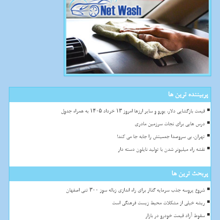
پربیننده ترین ها
قیمت بازگشایی دلار، یورو و سایر ارزها امروز ۱۳ خرداد ۱۴۰۵ به همراه جدول
درس هایی برای نجات سرزمین مادری
تهران، بی سروصدا جمعیتش را جابه جا می کند!
نقشه راه میلیونر شدن با تولید نایلون دسته دار
پربحث ترین ها
شروع پروسه جذب سرمایه گذار برای راه اندازی زباله سوز ۳۰۰ تنی اصفهان
ریشه خیلی از مشکلات محیط زیست فرهنگی است
سقوط آزاد قیمت خودرو در بازار