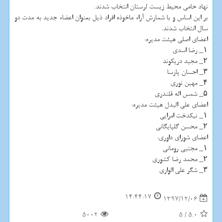
نهاد حامی محیط زیست لرستان انتخاب شدند.
بر این اساس و با شمارش آراء ماخوذه افراد ذیل بعنوان اعضاء جدید به مدت دو
سال انتخاب شدند.
اعضای اصلی هیئت مدیره:
۱_ رضا اسدی
۲_ مجید دریكوند
۳_ احسان پارسا
۴_ مهین نوری
۵_ شمس اله قلندری
اعضای علی البدل هیئت مدیره:
۱_ نیكدخت امرایی
۲_ محسن گلپایگانی
اعضای شورای داوری:
۱_ مجتبی رومانی
۲_ محمد رضا كشوری
۳_ شگر علی الواری
14:44:17
1397/12/06
5002
5
/
5.0