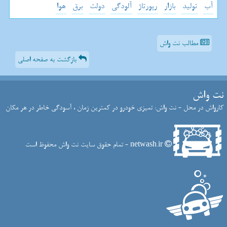
آب
تولید
بازار
رپورتاژ
آلودگی
دولت
برق
هوا
مطالب نت واش
بازگشت به صفحه اصلی
نت واش
کارواش در محل - نت واش: تمیزی خودرو در کمترین زمان ، آسودگی خاطر در هر مکان
netwash.ir - تمام حقوق سایت نت واش محفوظ است