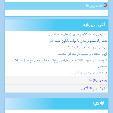
جدیدترین ها
آخرین رپورتاژها
دسترسی نما با کلایمر در پروژه های ساختمانی
نقشه راه میلیونر شدن با تولید نایلون دسته دار
سرفیس پرو یا سرفیس لپ تاپ؟
لزوم استفاده از بیسیم در مشاغل مختلف
گروه صنعتی دپوت تانک مرجع طراحی و تولید مخازن ذخیره و حمل سیالات
صنعتی
همه چیز درباره تزریق فیلر لب
بقیه رپورتاژ ها
سفارش رپورتاژ آگهی
تگها