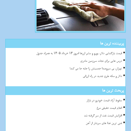
پربیننده ترین ها
قیمت بازگشایی دلار، یورو و سایر ارزها امروز ۱۳ خرداد ۱۴۰۵ به همراه جدول
درس هایی برای نجات سرزمین مادری
تهران، بی سروصدا جمعیتش را جابه جا می کند!
دلار و سکه طرح جدید در راه ارزانی
پربحث ترین ها
سقوط آزاد قیمت خودرو در بازار
اعلام قیمت حقیقی مرغ
افزایش قیمت نفت از سر گرفته شد
غنی ترین غذا های سرشار از آهن