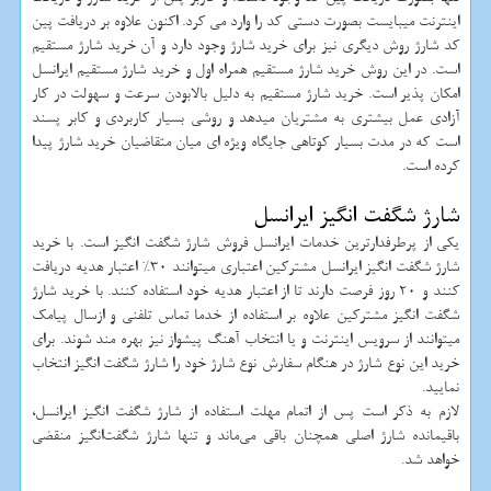
اینترنت میبایست بصورت دستی کد را وارد می کرد. اکنون علاوه بر دریافت پین
کد شارژ روش دیگری نیز برای خرید شارژ وجود دارد و آن خرید شارژ مستقیم
است. در این روش خرید شارژ مستقیم همراه اول و خرید شارژ مستقیم ایرانسل
امکان پذیر است. خرید شارژ مستقیم به دلیل بالابودن سرعت و سهولت در کار
آزادی عمل بیشتری به مشتریان میدهد و روشی بسیار کاربردی و کابر پسند
است که در مدت بسیار کوتاهی جایگاه ویژه ای میان متقاضیان خرید شارژ پیدا
کرده است.
شارژ شگفت انگيز ايرانسل
یکی از پرطرفدارترین خدمات ایرانسل فروش شارژ شگفت انگیز است. با خرید
شارژ شگفت انگیز ایرانسل مشترکین اعتباری میتوانند 30% اعتبار هدیه دریافت
کنند و 20 روز فرصت دارند تا از اعتبار هدیه خود استفاده کنند. با خرید شارژ
شگفت انگیز مشترکین علاوه بر استفاده از خدما تماس تلفنی و ازسال پیامک
میتوانند از سرویس اینترنت و یا انتخاب آهنگ پیشواز نیز بهره مند شوند. برای
خرید این نوع شارژ در هنگام سفارش نوع شارژ خود را شارژ شگفت انگیز انتخاب
نمایید.
لازم به ذکر است پس از اتمام مهلت استفاده از شارژ شگفت انگیز ایرانسل،
باقیمانده شارژ اصلی همچنان باقی می‌ماند و تنها شارژ شگفت‌انگیز منقضی
خواهد شد.