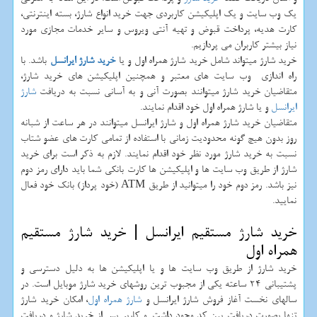
یک وب سایت و یک اپلیکیشن کاربردی جهت خرید انواع شارژ، بسته اینترنتی،
کارت هدیه، پرداخت قبوض و تهیه آنتی ویروس و سایر خدمات مجازی مورد
نیاز بیشتر کاربران می پردازیم.
خرید شارژ میتواند شامل خرید شارژ همراه اول و یا
خرید شارژ ایرانسل
باشد. با
راه اندازی وب سایت های معتبر و همچنین اپلیکیشن های خرید شارژ،
متقاضیان خرید شارژ میتوانند بصورت آنی و به آسانی نسبت به دریافت
شارژ
ایرانسل
و یا شارژ همراه اول خود اقدام نمایند.
متقاضیان خرید شارژ همراه اول و شارژ ایرانسل میتوانند در هر ساعت از شبانه
روز بدون هیچ گونه محدودیت زمانی با استفاده از تمامی کارت های عضو شتاب
نسبت به خرید شارژ مورد نظر خود اقدام نمایند. لازم به ذکر است برای خرید
شارژ از طریق وب سایت ها و اپلیکیشن ها کارت بانکی شما باید دارای رمز دوم
نیز باشد. رمز دوم خود را میتوانید از طریق ATM (خود پرداز) بانک خود فعال
نمایید.
خرید شارژ مستقیم ایرانسل | خرید شارژ مستقیم
همراه اول
خرید شارژ از طریق وب سایت ها و یا اپلیکیشن ها به دلیل دسترسی و
پشتیبانی 24 ساعته یکی از مجبوب ترین روشهای خرید شارژ موبایل است. در
سالهای نخست آغاز فروش شارژ ایرانسل و
شارژ همراه اول
، امکان خرید شارژ
تنها بصورت دریافت پین کد وجود داشت. و کاربر پس از خرید شارژ و دریافت