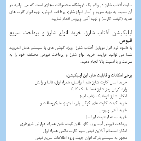
سایت آفتاب شارژ در واقع یک فروشگاه محصولات مجازی است که می توانید در
آن نسبت به تهیه سریع و آسان انواع شارژ، پرداخت قبوض، تهیه انواع کارت های
هدیه (گیفت کارت) و تهیه آنتی ویروس اقدام نمایید.
اپلیکیشن آفتاب شارژ، خرید انواع شارژ و پرداخت سریع
قبوض
با دانلود نرم افزار موبایل آفتاب شارژ ویژه گوشی های با سیستم عامل اندروید
شما می توانید فرایند خرید انواع شارژ و پرداخت قبوض مختلف خود را به
سرعت و با امنیت بالا انجام دهید.
برخی امکانات و قابلیت های این اپلیکیشن:
خرید آسان کارت شارژ های ایرانسل، همراه اول، تالیا و رایتل
وارد کردن رمز شارژ فقط با یک کلیک
امکان شارژ اتوماتیک (تاپ آپ)
خرید گیفت کارت های گوگل پلی، آیتونز، مایکروسافت و ...
خرید آنتی ویروس
خرید بسته اینترنت ایرانسل
پرداخت قبوض آب، برق، گاز، تلفن ثابت، تلفن همراه، عوارض شهرداری
امکان استعلام آنلاین قبض سیم کارت دائمی همراه اول
مجهز به سیستم بارکدخوان جهت ورود اطلاعات سریع قبض