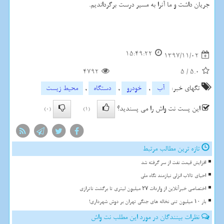
جریان داشت و ما آنرا به مسیر درست برگرداندیم.
15:49:22
1397/11/02
4792
5
/
5.0
تگهای خبر:
آب
,
خودرو
,
دستگاه
,
محیط زیست
این پست نت واش را می پسندید؟
(0)
(1)
تازه ترین مطالب مرتبط
افزایش قیمت نفت از سر گرفته شد
احیای تالاب انزلی نیازمند نگاه ملی
اختصاصی خبرآنلاین از واردات ۲۷ میلیون لیتری تا برگشت ناترازی
بار ۱۰ میلیون تنی نخاله های جنگی تهران بر دوش شهرداری!
نظرات بینندگان در مورد این مطلب نت واش