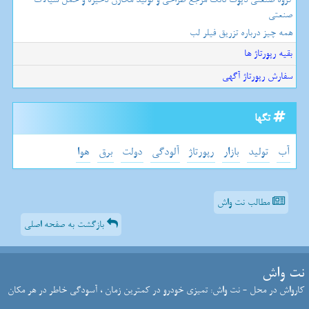
صنعتی
همه چیز درباره تزریق فیلر لب
بقیه رپورتاژ ها
سفارش رپورتاژ آگهی
تگها
آب
تولید
بازار
رپورتاژ
آلودگی
دولت
برق
هوا
مطالب نت واش
بازگشت به صفحه اصلی
نت واش
کارواش در محل - نت واش: تمیزی خودرو در کمترین زمان ، آسودگی خاطر در هر مکان