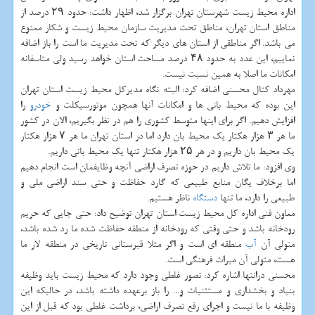
اداره محیط زیست شهرستان تهران برگزار شد، اظهار داشت: حدود ۲۹ درصد از
مناطق استان تهران، مناطق تحت مدیریت سازمان محیط زیست و شكار ممنوع
می باشد. اگر مناطقی از استان های دیگر كه تحت مدیریت ما است را باز اضافه
نماییم، این عدد به حدود ۴۸ درصد مساحت استان خواهد رسید ولی متاسفانه
امكانات ما اصلا به همین نسبت نیست.
مهرداد كتال محسنی اضافه كرد: البته نگاه مدیركل محیط زیست استان تهران
این بوده كه محیط بانی ها و امكانات آنها همچون موتورسیكلت و
خودرو
را
افزایش دهیم. اگر برای اینها متوسط كشوری را هم در نظر بگیریم، الان در كشور
ما هر ۳ هزار هكتار یك محیط بان دارد اما در استان تهران ما هر ۷ هزار هكتار
یك محیط بان داریم و در هر ۲۵ هزار هكتار تنها یك محیط بانی داریم.
وی افزود: ما تلاش داریم در حوزه تصرف اراضی آنچه وظایفمان است انجام دهیم
اما برخلاف یگان منابع طبیعی كه گارد حفاظت و حتی سند اراضی ملی و
طبیعی را دارد، ما تنها
دستگاه
ناظر هستیم.
معاون فنی اداره كل محیط زیست استان تهران توضیح داد: حتی جایی كه حریم
رودخانه باشد و حتی وقتی كه رودخانه از منطقه حفاظت شده ما رد شده باشد،
متولی آن
آب
منطقه ای است و اگر مثلا قبرستانی تاریخی در منطقه لار ما
هست، متولی آن میراث فرهنگی است.
محسنی درانتها اشاره كرد: تصور غلطی وجود دارد كه محیط زیست باید وظیفه
بنیاد و بخشداری و مستثنیات و... را باز برعهده داشته باشد، در حالیكه این
وظیفه با ما نیست و اجرای رفع تصرف اراضی، برداشت غلطی بود كه قبل از این