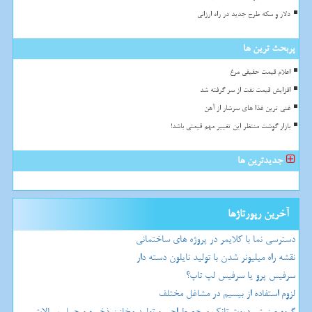
دلار و سکه طرح جدید در راه ارزانی
پربحث ترین ها
اعلام قیمت حقیقی مرغ
افزایش قیمت نفت از سر گرفته شد
غنی ترین غذا های سرشار از آهن
بازار گوشت منتظر این تغییر مهم قیمتی باشد!
جدیدترین ها
آخرین رپورتاژها
دسترسی نما با کلایمر در پروژه های ساختمانی
نقشه راه میلیونر شدن با تولید نایلون دسته دار
سرفیس پرو یا سرفیس لپ تاپ؟
لزوم استفاده از بیسیم در مشاغل مختلف
گروه صنعتی دپوت تانک مرجع طراحی و تولید مخازن ذخیره و حمل سیالات