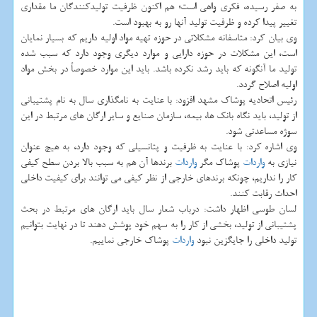
به صفر رسیده، فكری واهی است؛ هم اكنون ظرفیت تولیدكنندگان ما مقداری
تغییر پیدا كرده و ظرفیت تولید آنها رو به بهبود است.
وی بیان كرد: متاسفانه مشكلاتی در حوزه تهیه مواد اولیه داریم كه بسیار نمایان
است، این مشكلات در حوزه دارایی و موارد دیگری وجود دارد كه سبب شده
تولید ما آنگونه كه باید رشد نكرده باشد. باید این موارد خصوصاً در بخش مواد
اولیه اصلاح گردد.
رئیس اتحادیه پوشاك مشهد افزود: با عنایت به نامگذاری سال به نام پشتیبانی
از تولید، باید نگاه بانك ها، بیمه، سازمان صنایع و سایر ارگان های مرتبط در این
سوژه مساعدتی شود.
وی اشاره كرد: با عنایت به ظرفیت و پتانسیلی كه وجود دارد، به هیچ عنوان
نیازی به
واردات
پوشاك مگر
واردات
برندها آن هم به سبب بالا بردن سطح كیفی
كار را نداریم، چونكه برندهای خارجی از نظر كیفی می توانند برای كیفیت داخلی
احداث رقابت كنند.
لسان طوسی اظهار داشت: درباب شعار سال باید ارگان های مرتبط در بحث
پشتیبانی از تولید، بخشی از كار را به سهم خود پوشش دهند تا در نهایت بتوانیم
تولید داخلی را جایگزین نبود
واردات
پوشاك خارجی نماییم.