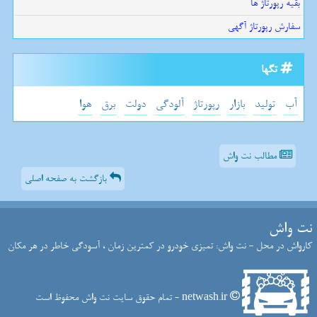
بقیه رپورتاژ ها
سفارش رپورتاژ آگهی
تگها
آب
تولید
بازار
رپورتاژ
آلودگی
دولت
برق
هوا
مطالب نت واش
بازگشت به صفحه اصلی
نت واش
کارواش در محل - نت واش: تمیزی خودرو در کمترین زمان ، آسودگی خاطر در هر مکان
netwash.ir - تمام حقوق سایت نت واش محفوظ است