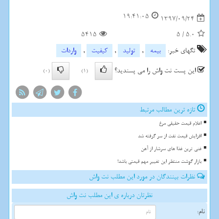
19:41:05
1397/09/24
5415
5
/
5.0
تگهای خبر:
بیمه
,
تولید
,
كیفیت
,
واردات
این پست نت واش را می پسندید؟
(0)
(1)
تازه ترین مطالب مرتبط
اعلام قیمت حقیقی مرغ
افزایش قیمت نفت از سر گرفته شد
غنی ترین غذا های سرشار از آهن
بازار گوشت منتظر این تغییر مهم قیمتی باشد!
نظرات بینندگان در مورد این مطلب نت واش
نظرتان درباره ی این مطلب نت واش
نام: