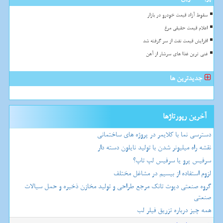
سقوط آزاد قیمت خودرو در بازار
اعلام قیمت حقیقی مرغ
افزایش قیمت نفت از سر گرفته شد
غنی ترین غذا های سرشار از آهن
جدیدترین ها
آخرین رپورتاژها
دسترسی نما با کلایمر در پروژه های ساختمانی
نقشه راه میلیونر شدن با تولید نایلون دسته دار
سرفیس پرو یا سرفیس لپ تاپ؟
لزوم استفاده از بیسیم در مشاغل مختلف
گروه صنعتی دپوت تانک مرجع طراحی و تولید مخازن ذخیره و حمل سیالات
صنعتی
همه چیز درباره تزریق فیلر لب