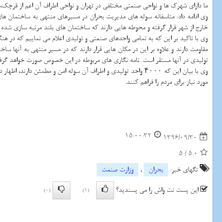
ما دارای شهرك ها و نواحی صنعتی مختلفی در تهران و نواحی اطراف آن اعم از قرچك، و
وی ادامه داد: متاسفانه سوله های مدیریت بحران در مسیرهای منتهی به ساختمان ها
خارج از شهر قرار گرفته و محوطه هایی دارند كه ساختمان های بلند مرتبه سازی شده 
وی با تاكید بر این كه به تمامی واحدهای صنعتی و تولیدی اعلام می نماییم كه در هنگ
مقاومت دارند و علاوه بر این در مكان هایی قرار دارند كه در مسیر منتهی به آنها 
تولیدی در آنها مستقر است. نامه نگاری های مربوطه در این خصوص صورت خواهد گرف
وی با بیان این كه ۴۰۰۰ واحد تولیدی و اطراف آن سوله امن و مطمئن دارند، اظهار داشت: ما از تمامی این واحدهای تولیدی درخواست می نماییم تا به مردم درحین زلزله سرویس دهی كنند و علاوه بر این طی نامه نگاری هایی از آنها می خواهیم تا
مورد نیاز برای مردم را فراهم كنند.
15:00:32
1396/09/30
5
/
5.0
تگهای خبر:
بحران
,
وزارت صنعت
این پست نت واش را می پسندید؟
(0)
(1)