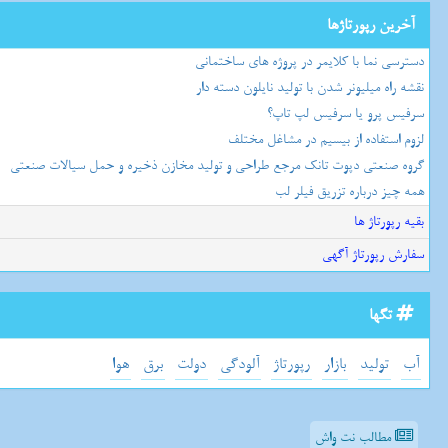
آخرین رپورتاژها
دسترسی نما با کلایمر در پروژه های ساختمانی
نقشه راه میلیونر شدن با تولید نایلون دسته دار
سرفیس پرو یا سرفیس لپ تاپ؟
لزوم استفاده از بیسیم در مشاغل مختلف
گروه صنعتی دپوت تانک مرجع طراحی و تولید مخازن ذخیره و حمل سیالات صنعتی
همه چیز درباره تزریق فیلر لب
بقیه رپورتاژ ها
سفارش رپورتاژ آگهی
تگها
آب
تولید
بازار
رپورتاژ
آلودگی
دولت
برق
هوا
مطالب نت واش