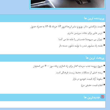
پربیننده ترین ها
قیمت بازگشایی دلار، یورو و سایر ارزها امروز ۱۳ خرداد ۱۴۰۵ به همراه جدول
درس هایی برای نجات سرزمین مادری
تهران، بی سروصدا جمعیتش را جابه جا می کند!
نقشه راه میلیونر شدن با تولید نایلون دسته دار
پربحث ترین ها
شروع پروسه جذب سرمایه گذار برای راه اندازی زباله سوز ۳۰۰ تنی اصفهان
ریشه خیلی از مشکلات محیط زیست فرهنگی است
سقوط آزاد قیمت خودرو در بازار
اعلام قیمت حقیقی مرغ
جدیدترین ها