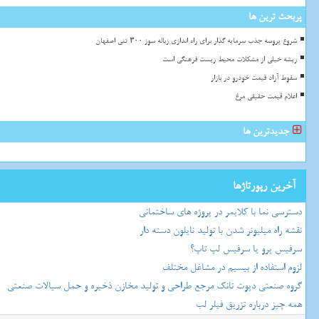
پربحث ترین ها
شروع پروسه جذب سرمایه گذار برای راه اندازی زباله سوز ۳۰۰ تنی اصفهان
ریشه خیلی از مشکلات محیط زیست فرهنگی است
سقوط آزاد قیمت خودرو در بازار
اعلام قیمت حقیقی مرغ
جدیدترین ها
آخرین رپورتاژها
دسترسی نما با کلایمر در پروژه های ساختمانی
نقشه راه میلیونر شدن با تولید نایلون دسته دار
سرفیس پرو یا سرفیس لپ تاپ؟
لزوم استفاده از بیسیم در مشاغل مختلف
گروه صنعتی دپوت تانک مرجع طراحی و تولید مخازن ذخیره و حمل سیالات صنعتی
همه چیز درباره تزریق فیلر لب