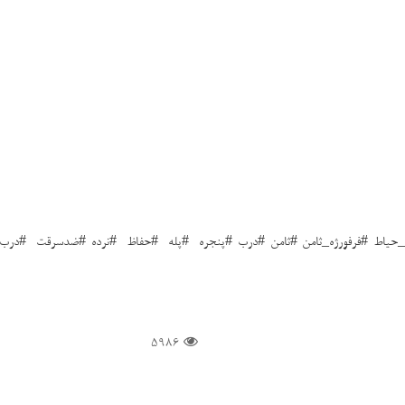
درب_حیاط #فرفورژه_ثامن #ثامن #درب #پنجره #پله #حفاظ #نرده #ضدسرقت #در
5986