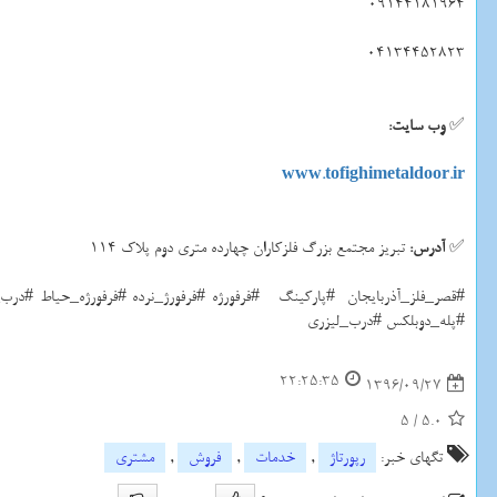
09144181964
04134452823
✅
وب سایت:
www.tofighimetaldoor.ir
✅
آدرس:
تبریز مجتمع بزرگ فلزکاران چهارده متری دوم پلاک 114
#قصر_فلز_آذربایجان #پارکینگ #فرفورژه #فرفورژ_نرده #فرفورژه_حیاط #
#پله_دوبلکس #درب_لیزری
22:25:35
1396/09/27
5
/
5.0
تگهای خبر:
رپورتاژ
,
خدمات
,
فروش
,
مشتری