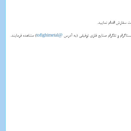
ت سفارش اقدام نمایید.
نستاگرام و تلگرام صنایع فلزی توفیقی (به آدرس
@tofighimetal
) مشاهده فرمایند.