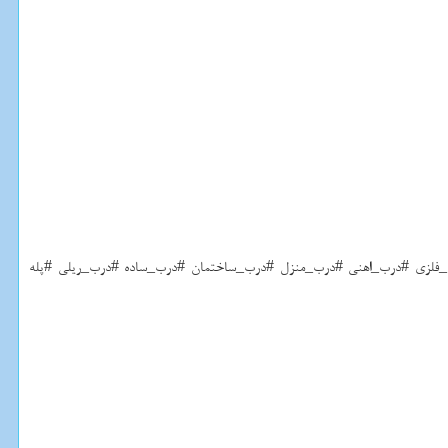
ب_فلزی #درب_اهنی #درب_منزل #درب_ساختمان #درب_ساده #درب_ریلی #پله