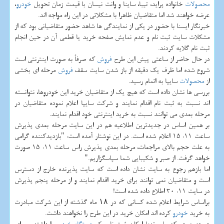
محصولات
خانواده پراید، تیبا، ساینا و وانت نیسان با قیمت زمان تحویل
خودرو
،
عرضه خواهند شد اما متقاضیان ظاهرا با مشكلاتی در این راه مواجه اند.
خبرنگار ایسنا با حضور در یكی از نمایندگی ها شاهد حضور متقاضیانی بود كه از
مشكلات سایت ثبت نام و عدم نمایش صفحه خرید یا قطعی آن در حین انجام
ثبت نام گلایه كردند.
در حال حاضر از ساعتی پیش این طرح
فروش
كه صرفاً به صورت اینترنتی است
شروع شده اما ظرف یك دقیقه از باز شدن سایت سقف
فروش
مرحله ای بخشی
از
محصولات
سایپا به اتمام رسید.
بررسی ها نشان داده است كه هیچ یك از متقاضیان خرید این خودروها، نتوانسته
اند نسبت به ثبت نام اقدام نمایند و شركت سایپا اعلام نموده متقاضیان در
مرحله بعدی می توانند نسبت به خرید اینترنتی خود اقدام نمایند.
بر همین اساس در جدیدترین اطلاعیه هم در این سایت مرحله بعدی پذیرش
ساعت 11: 15 اعلام شده است. در این نوشتار آمده است: "بازدیدكننده گرامی
به علت حجم بالای مراجعات، مرحله بعدی پذیرش راس ساعت 11: 15 صورت
خواهد گرفت. از صبر و شكیبایی شما سپاسگزاریم."
اما بازهم رجوع به سایت نشان داده است كه سایت پذیرنده خارج از دسترس
است و متقاضیان نمی توانند برای خرید اقدام نمایند و از مرحله پنجم پذیرش
در سایت 11: 30 اطلاع داده شده است!
براساس شرایط اعلام شده كسانی كه در ۱۸ ماه گذشته از این شركت مبادرت
به خرید
خودرو
كرده اند امكان خرید در این طرح را نخواهند داشت.