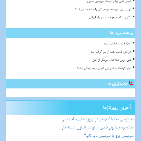
درس هایی برای نجات سرزمین مادری
تهران، بی سروصدا جمعیتش را جابه جا می کند!
دلار و سکه طرح جدید در راه ارزانی
پربحث ترین ها
اعلام قیمت حقیقی مرغ
افزایش قیمت نفت از سر گرفته شد
غنی ترین غذا های سرشار از آهن
بازار گوشت منتظر این تغییر مهم قیمتی باشد!
جدیدترین ها
آخرین رپورتاژها
دسترسی نما با کلایمر در پروژه های ساختمانی
نقشه راه میلیونر شدن با تولید نایلون دسته دار
سرفیس پرو یا سرفیس لپ تاپ؟