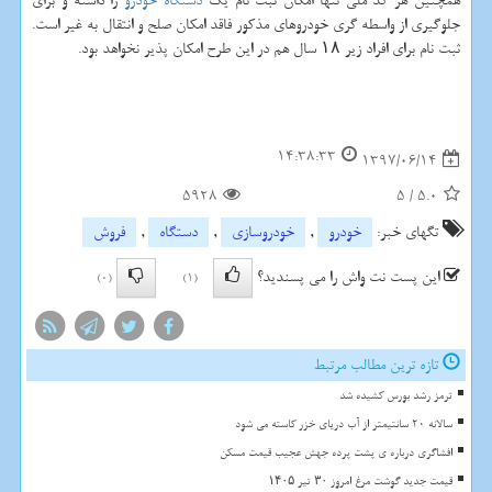
همچنین هر كد ملی تنها امكان ثبت نام یك
دستگاه
خودرو
را داشته و برای
جلوگیری از واسطه گری خودروهای مذكور فاقد امكان صلح و انتقال به غیر است.
ثبت نام برای افراد زیر ۱۸ سال هم در این طرح امكان پذیر نخواهد بود.
14:38:33
1397/06/14
5928
5
/
5.0
تگهای خبر:
خودرو
,
خودروسازی
,
دستگاه
,
فروش
این پست نت واش را می پسندید؟
(0)
(1)
تازه ترین مطالب مرتبط
ترمز رشد بورس کشیده شد
سالانه 20 سانتیمتر از آب دریای خزر کاسته می شود
افشاگری درباره ی پشت پرده جهش عجیب قیمت مسکن
قیمت جدید گوشت مرغ امروز ۳۰ تیر ۱۴۰۵