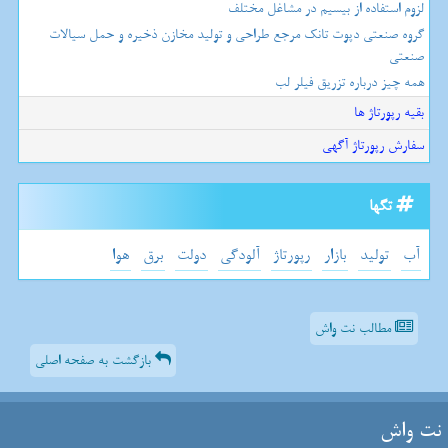
لزوم استفاده از بیسیم در مشاغل مختلف
گروه صنعتی دپوت تانک مرجع طراحی و تولید مخازن ذخیره و حمل سیالات
صنعتی
همه چیز درباره تزریق فیلر لب
بقیه رپورتاژ ها
سفارش رپورتاژ آگهی
تگها
آب
تولید
بازار
رپورتاژ
آلودگی
دولت
برق
هوا
مطالب نت واش
بازگشت به صفحه اصلی
نت واش