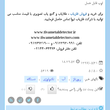
لوپ قابل حمل
برای خرید و
فروش فلزیاب
، طلایاب و گنج یاب تصویری با قیمت مناسب می
توانید با شرکت فلزیاب تیوا تماس حاصل فرمایید.
www.tivametaldetector.ir
www.tiwametaldetectors.com
تلفن: 09123930991 و 09126931900
تلفن دفتر فروش: 02144064476
18:29:53
1397/05/31
5419
5
/
5.0
تگهای خبر:
رپورتاژ
,
آب
,
تكنولوژی
,
دستگاه
این پست نت واش را می پسندید؟
(0)
(2)
تازه ترین مطالب مرتبط