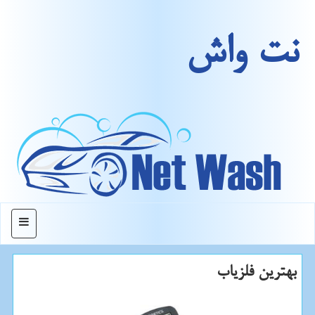
نت واش
منو
بهترین فلزیاب