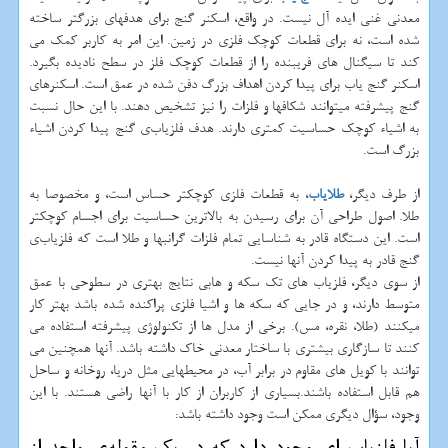
معدنی غنی ایده آل نیست. در واقع، اسکنر گنج برای هدفهای بزرگتر ساخته
شده است، نه برای قطعات کوچک فلزی در زمین. این امر به کاربر کمک می
کند تا سیگنال های فریبنده را از قطعات کوچک فلز در سطح نادیده بگیرد.
اسکنر گنج یاب برای پیدا کردن اهداف بزرگ دفن شده در عمق است. اسکنرهای
گنج پیشرفته میتوانند شکافها و فلزات را نیز تشخیص دهند. با این حال نسبت
به اشیاء کوچک حساسیت کمتری دارند. هدف فلزیاب‌ی گنج پیدا کردن اشیاء
بزرگ است.
از طرف دیگر،
طلایاب
، به قطعات فلزی کوچکتر حساس است، و مخصوصا به
طلا. اصول طراحی آن برای رسیدن به بالاترین حساسیت برای اجسام کوچکتر
است. این دستگاه قادر به شناسایی تمام فلزات گرانبها و طلا است که فلزیاب‌ی
گنج قادر به پیدا کردن آنها نیست.
از سوی دیگر، فلزیاب های تک سکه و هابی نتایج بهتری در سطوحی با عمق
متوسط دارند، و در جایی که سکه ها و اشیا فلزی پراکنده شده باشد بهتر کار
میکنند (طلا، نقره، مس). برخی از مدل ها از تکنولوژی پیشرفته استفاده می
کنند تا سازگاری بیشتری با ساختار معدنی خاک داشته باشد. آنها همچنین می
توانند با کویل های مقاوم در برابر آب، در محیطهایی مثل دریا، روخانه و ساحل
هم قابل استفاده باشند.بسیاری از کاربران از کار با آنها راضی هستند. با این
وجود، سؤال دیگری ممکن است وجود داشته باشد: