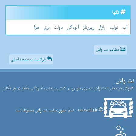
تگها
آب
تولید
بازار
رپورتاژ
آلودگی
دولت
برق
هوا
مطالب نت واش
بازگشت به صفحه اصلی
نت واش
کارواش در محل - نت واش: تمیزی خودرو در کمترین زمان ، آسودگی خاطر در هر مکان
netwash.ir - تمام حقوق سایت نت واش محفوظ است