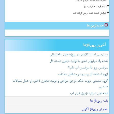
اعلام قیمت حقیقی مرغ
افزایش قیمت نفت از سر گرفته شد
جدیدترین ها
آخرین رپورتاژها
دسترسی نما با کلایمر در پروژه های ساختمانی
نقشه راه میلیونر شدن با تولید نایلون دسته دار
سرفیس پرو یا سرفیس لپ تاپ؟
لزوم استفاده از بیسیم در مشاغل مختلف
گروه صنعتی دپوت تانک مرجع طراحی و تولید مخازن ذخیره و حمل سیالات
صنعتی
همه چیز درباره تزریق فیلر لب
بقیه رپورتاژ ها
سفارش رپورتاژ آگهی