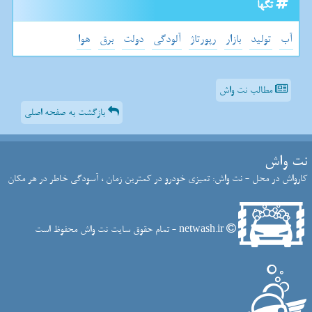
تگها
آب
تولید
بازار
رپورتاژ
آلودگی
دولت
برق
هوا
مطالب نت واش
بازگشت به صفحه اصلی
نت واش
کارواش در محل - نت واش: تمیزی خودرو در کمترین زمان ، آسودگی خاطر در هر مکان
netwash.ir - تمام حقوق سایت نت واش محفوظ است