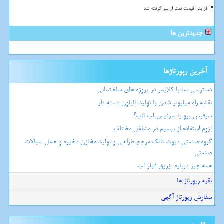
افزایش قیمت نفت از سر گرفته شد
جدیدترین ها
آخرین رپورتاژها
دسترسی نما با کلایمر در پروژه های ساختمانی
نقشه راه میلیونر شدن با تولید نایلون دسته دار
سرفیس پرو یا سرفیس لپ تاپ؟
لزوم استفاده از بیسیم در مشاغل مختلف
گروه صنعتی دپوت تانک مرجع طراحی و تولید مخازن ذخیره و حمل سیالات
صنعتی
همه چیز درباره تزریق فیلر لب
بقیه رپورتاژ ها
سفارش رپورتاژ آگهی