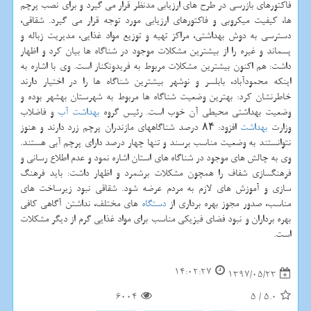
فاكتورهای بازرسی در طرح های ارزیابی مدنظر قرار می گیرد و برای نصب پرچم
ها، كیفیت میكروبی و فاكتورهای ارزیابی مورد توجه قرار می گیرد. شقاقی،
دسترسی به دوش بهداشتی، مراكز تهیه و توزیع مواد غذایی، مدیریت زباله و
پسماند و غیره را از بیشترین مشكلات موجود در شناگاه ها بیان كرد و اظهار
داشت: هم اكنون بیشترین مشكلات مربوط به فریدونكنار است. وی با اشاره به
اینكه محمودآباد، بابلسر و نوشهر بیشترین شناگاه ها را در اختیار دارند
خاطرنشان كرد: بهترین وضعیت شناگاه ها مربوط به شهرستان بهشهر بوده و
وضعیت بهداشتی محیطی آن خوب است. رئیس گروه
بهداشت
آب
و فاضلاب
وزارت
بهداشت
افزود: ۸۴ درصد شناگاههای مازندران پرچم زرد دارند و هنوز
نتوانستند به وضعیت مناسب برسند و تنها چهار درصد دارای پرچم آبی هستند.
وی به چالش های موجود در شناگاه های استان اشاره نمود و عدم اطلاع رسانی و
فرهنگسازی شفاف را همچون مشكلات برشمرد و اظهار داشت: باید فرهنگ
سازی و آموزش های لازم به مردم عرضه شود. شقاقی نبود زیرساخت های
مناسب، صدور مجوز بهره برداری از
دستگاه
های مختلف، نداشتن آگاهی كافی
بهره برداران و نبود فضای فیزیكی مناسب برای مواد غذایی گرم از دیگر مشكلات
است.
14:02:27
1397/05/23
6004
5
/
5.0