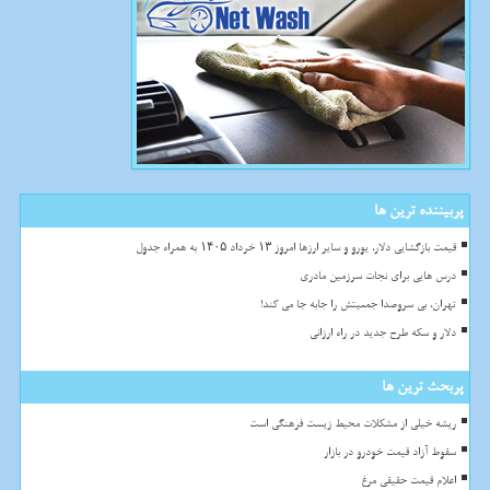
پربیننده ترین ها
قیمت بازگشایی دلار، یورو و سایر ارزها امروز ۱۳ خرداد ۱۴۰۵ به همراه جدول
درس هایی برای نجات سرزمین مادری
تهران، بی سروصدا جمعیتش را جابه جا می کند!
دلار و سکه طرح جدید در راه ارزانی
پربحث ترین ها
ریشه خیلی از مشکلات محیط زیست فرهنگی است
سقوط آزاد قیمت خودرو در بازار
اعلام قیمت حقیقی مرغ