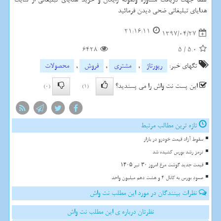
هدایای تبلیغاتی ضحی دیدن فرمائید
21:16:11
1397/04/27
6428
5
/
5.0
تگهای خبر:
رپورتاژ
,
مشتری
,
فروش
,
محصولات
این پست نت واش را می پسندید؟
(0)
(1)
تازه ترین مطالب مرتبط
سقوط آزاد قیمت خودرو در بازار
ترمز رشد بورس کشیده شد
قیمت جدید گوشت مرغ امروز ۳۰ تیر ۱۴۰۵
صعود بورس به کانال 4 و هشت دهم میلیون واحد
نظرات بینندگان در مورد این مطلب نت واش
نظرتان درباره ی این مطلب نت واش