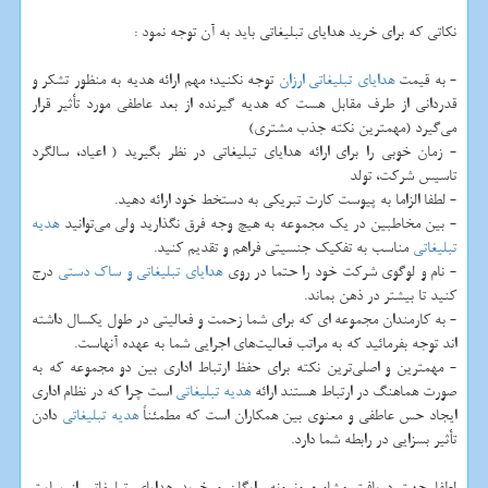
نکاتی که برای خرید هدایای تبلیغاتی باید به آن توجه نمود :
- به قیمت
هدایای تبلیغاتی ارزان
توجه نکنید؛ مهم ارائه هدیه به منظور تشکر و
قدردانی از طرف مقابل هست که هدیه گیرنده از بعد عاطفی مورد تأثیر قرار
می‌گیرد (مهمترین نکته جذب مشتری)
- زمان خوبی را برای ارائه هدایای تبلیغاتی در نظر بگیرید ( اعیاد، سالگرد
تاسیس شرکت، تولد
- لطفا الزاما به پیوست کارت تبریکی به دستخط خود ارائه دهید.
- بین مخاطبین در یک مجموعه به هیچ وجه فرق نگذارید ولی می‌توانید
هدیه
تبلیغاتی
مناسب به تفکیک جنسیتی فراهم و تقدیم کنید.
- نام و لوگوی شرکت خود را حتما در روی
هدایای تبلیغاتی و ساک دستی
درج
کنید تا بیشتر در ذهن بماند.
- به کارمندان مجموعه ای که برای شما زحمت و فعالیتی در طول یکسال داشته
اند توجه بفرمائید که به مراتب فعالیت‌های اجرایی شما به عهده آنهاست.
- مهمترین و اصلی‌ترین نکته برای حفظ ارتباط اداری بین دو مجموعه که به
صورت هماهنگ در ارتباط هستند ارائه
هدیه تبلیغاتی
است چرا که در نظام اداری
ایجاد حس عاطفی و معنوی بین همکاران است که مطمئناً
هدیه تبلیغاتی
دادن
تأثیر بسزایی در رابطه شما دارد.
لطفا جهت دریافت مشاوره ونمونه رایگان و خرید هدایای تبلیغاتی از سایت