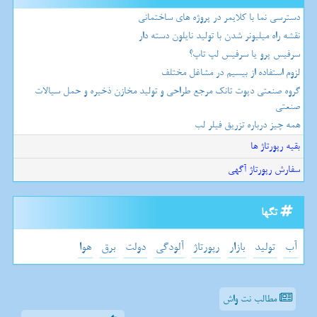
دسترسی نما با کلایمر در پروژه های ساختمانی
نقشه راه میلیونر شدن با تولید نایلون دسته دار
سرفیس پرو یا سرفیس لپ تاپ؟
لزوم استفاده از بیسیم در مشاغل مختلف
گروه صنعتی دپوت تانک مرجع طراحی و تولید مخازن ذخیره و حمل سیالات
صنعتی
همه چیز درباره تزریق فیلر لب
بقیه رپورتاژ ها
سفارش رپورتاژ آگهی
تگها
آب
تولید
بازار
رپورتاژ
آلودگی
دولت
برق
هوا
مطالب نت واش