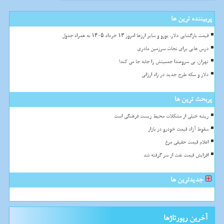
پربیننده ترین ها
قیمت بازگشایی دلار، یورو و سایر ارزها امروز ۱۳ خرداد ۱۴۰۵ به همراه جدول
درس هایی برای نجات سرزمین مادری
تهران، بی سروصدا جمعیتش را جابه جا می کند!
دلار و سکه طرح جدید در راه ارزانی
پربحث ترین ها
ریشه خیلی از مشکلات محیط زیست فرهنگی است
سقوط آزاد قیمت خودرو در بازار
اعلام قیمت حقیقی مرغ
افزایش قیمت نفت از سر گرفته شد
جدیدترین ها
آخرین رپورتاژها