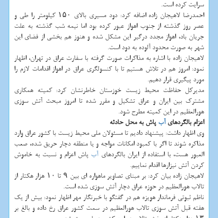
سرایت كرده است.
احمدرضا لاهیجان زاده اضافه كرد: دود مسیری بالای ۱۵۰ كیلومتر را طی و
عصر روز گذشته از جنوب اهواز عبور كرده بود اما نیمه شب گذشته به علت
جریان باد، اهواز مجدد درگیر این مشكل شده و هنوز هم بخشی از فضای این
شهر به صورت محدود آلوده به دود است.
لاهیجان زاده با اشاره به مذاكرات صورت گرفته با سفارت عراق در تهران، اظهار
نمود: امروز هم در تلاش هستیم تا با كنسولگری عراق در اهواز اقدامات لازم را
مورد پیگیری قرار دهیم.
مدیركل حفاظت محیط زیست خوزستان خاطرنشان كرد: كمیته همكاری
مشترك بین ایران و عراق تشكیل و مقرر شده تا امروز مبحث آتش سوزی
هورالعظیم در این كمیته مطرح شود.
اعزام بالگردهای
آب
پاش به محل حادثه
وی اظهار داشت: پیشنهاد دادیم تا مسئولان ملی محیط زیست با كشور عراق وارد
مذاكره شوند تا اگر با كمبود امكانات مواجه و یا منطقه دچار حریق شده، صعب
العبور هست، با استفاده از ایران بالگردهای
آب
پاش اعزام و نسبت به خاموش
كردن آتش نیزارها اقدام نماییم.
لاهیجان زاده بیان كرد: بر مبنای تصاویر ماهواره ای بین ۹ تا ۱۰ هزار هكتار از
تالاب هورالعظیم در حوزه عراق دچار آتش سوزی شده است.
ناظم ثبوتی فرماندار هویزه هم در گفتگو با خبرنگار مهر اظهار نمود: بیش از یك
هفته قبل آتش سوزی تالاب هورالعظیم در سمت كشور عراق رخ داده و بالغ بر