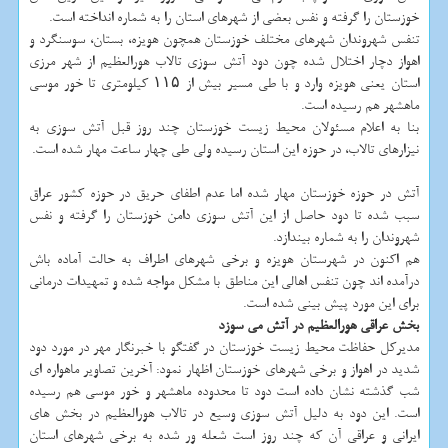
خوزستان را گرفته و نفس بعضی از شهرهای استان را به شماره انداخته است.
تنفس شهروندان شهرهای مختلف خوزستان همچون هویزه، بستان، سوسنگرد و
اهواز دچار اختلال شده چون دود آتش سوزی تالاب هورالعظیم از شهر مرزی
استان یعنی هویزه وارد و با طی مسیر بیش از ۱۱۵ كیلومتری تا خور موسی
ماهشهر هم رسیده است.
بنا به اعلام مسئولان محیط زیست خوزستان چند روز قبل آتش سوزی به
نیزارهای تالاب، در حوزه این استان رسیده ولی طی چهار ساعت مهار شده است.
آتش در حوزه خوزستان مهار شده اما عدم اطفای حریق در حوزه كشور عراق
سبب شده تا دود حاصل از این آتش سوزی دامن خوزستان را گرفته و نفس
شهروندان را به شماره بیندازد.
هم اكنون در شهرستان هویزه و برخی شهرهای اطراف به حالت آماده باش
درآمده اند چون تنفس اهالی این مناطق با مشكل مواجه شده و تمهیدات درمانی
برای این مورد پیش بینی شده است.
بخش عراقی هورالعظیم در آتش می سوزد
مدیركل حفاظت محیط زیست خوزستان در گفتگو با خبرنگار مهر در مورد دود
شدید در اهواز و برخی شهرهای خوزستان اظهار نمود: آخرین تصاویر ماهواره ای
شب گذشته نشان داده است دود تا محدوده ماهشهر و خور موسی هم رسیده
است. این دود به دلیل آتش سوزی وسیع در تالاب هورالعظیم در بخش های
ایرانی و عراقی آن كه چند روز است شعله ور شده به برخی شهرهای استان