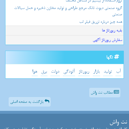
لزوم استفاده از بیسیم در مشاغل مختلف
گروه صنعتی دپوت تانک مرجع طراحی و تولید مخازن ذخیره و حمل سیالات
صنعتی
همه چیز درباره تزریق فیلر لب
بقیه رپورتاژ ها
سفارش رپورتاژ آگهی
تگها
آب
تولید
بازار
رپورتاژ
آلودگی
دولت
برق
هوا
مطالب نت واش
بازگشت به صفحه اصلی
نت واش