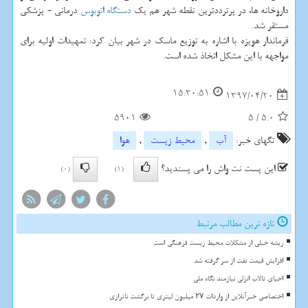
داروخانه ها، در پرترددترین نقطه شهر هم یك
دستگاه
اتوبوس
درمانی - پزشكی
مستقر شد.
فرماندار هویزه با اشاره به توزیع ماسك در شهر بیان كرد: تمهیدات اولیه برای
مواجهه با این مشكل اتخاذ شده است.
15:30:51
1397/04/20
5901
5
/
5.0
تگهای خبر:
آب
,
محیط زیست
,
هوا
این پست نت واش را می پسندید؟
(0)
(1)
تازه ترین مطالب مرتبط
ریشه خیلی از مشکلات محیط زیست فرهنگی است
افزایش قیمت نفت از سر گرفته شد
احیای تالاب انزلی نیازمند نگاه ملی
اختصاصی خبرآنلاین از واردات ۲۷ میلیون لیتری تا برگشت ناترازی