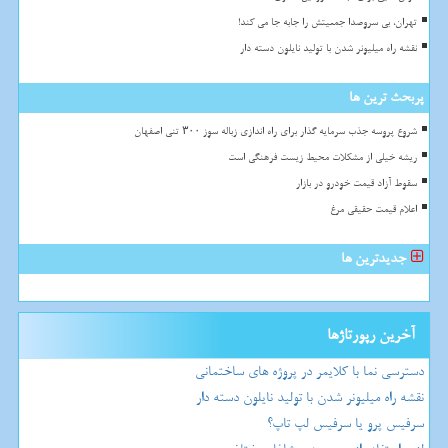
تهران، بی سروصدا جمعیتش را جابه جا می کند!
نقشه راه میلیونر شدن با تولید نایلون دسته دار
پربحث ترین ها
شروع پروسه جذب سرمایه گذار برای راه اندازی زباله سوز ۳۰۰ تنی اصفهان
ریشه خیلی از مشکلات محیط زیست فرهنگی است
سقوط آزاد قیمت خودرو در بازار
اعلام قیمت حقیقی مرغ
جدیدترین ها
آخرین رپورتاژها
دسترسی نما با کلایمر در پروژه های ساختمانی
نقشه راه میلیونر شدن با تولید نایلون دسته دار
سرفیس پرو یا سرفیس لپ تاپ؟