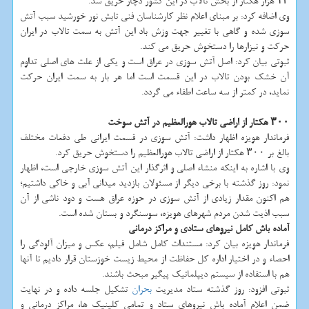
۱۳ هزار هكتار از بخش تالاب در این كشور دچار حریق شد.
وی اضافه كرد: بر مبنای اعلام نظر كارشناسان فنی تابش نور خورشید سبب آتش
سوزی شده و گاهی با تغییر جهت وزش باد این آتش به سمت تالاب در ایران
حركت و نیزارها را دستخوش حریق می كند.
ثبوتی بیان كرد: اصل آتش سوزی در عراق است و یكی از علت های اصلی تداوم
آن خشك بودن تالاب در این قسمت است اما هر بار به سمت ایران حركت
نماید، در كمتر از سه ساعت اطفاء می گردد.
۳۰۰ هكتار از اراضی تالاب هورالعظیم در آتش سوخت
فرماندار هویزه اظهار داشت: آتش سوزی در قسمت ایرانی طی دفعات مختلف
بالغ بر ۳۰۰ هكتار از اراضی تالاب هورالعظیم را دستخوش حریق كرد.
وی با اشاره به اینكه منشاء اصلی و اثرگذار این آتش سوزی خارجی است، اظهار
نمود: روز گذشته با برخی دیگر از مسئولان بازدید میدانی آبی و خاكی داشتیم؛
هم اكنون مقدار زیادی از آتش سوزی در حوزه عراق هست و دود ناشی از آن
سبب اذیت شدن مردم شهرهای هویزه، سوسنگرد و بستان شده است.
آماده باش كامل نیروهای ستادی و مراكز درمانی
فرماندار هویزه بیان كرد: مستندات كامل شامل فیلم، عكس و میزان آلودگی را
احصاء و در اختیار اداره كل حفاظت از محیط زیست خوزستان قرار دادیم تا آنها
هم با استفاده از سیستم دیپلماتیك پیگیر مبحث باشند.
ثبوتی افزود: روز گذشته ستاد مدیریت
بحران
تشكیل جلسه داده و در نهایت
ضمن اعلام آماده باش نیروهای ستاد و تمامی كلینیك ها، مراكز درمانی و