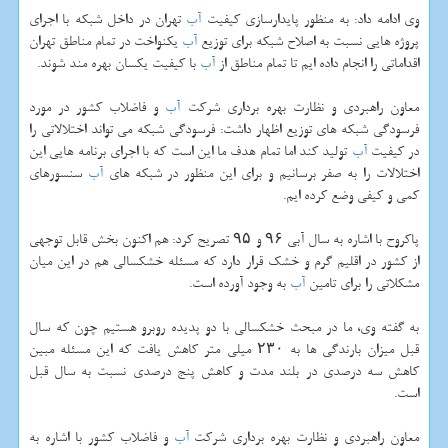
وی ادامه داد: به منظور پایدارسازی كیفیت
آب
تهران در داخل شبكه با اجرای
پروژه هایی نسبت به اصلاح شبكه برای توزیع
آب
یكنواخت در تمام مناطق تهران
اقداماتی را انجام داده ایم تا تمام مناطق از
آب
با كیفیت یكسان بهره مند شوند.
معاون راهبردی و نظارت بهره برداری شركت
آب
و فاضلاب كشور در مورد
فرسودگی شبكه های توزیع اظهار داشت: فرسودگی شبكه می تواند اختلالاتی را
در كیفیت
آب
تولید كند اما تمام هدف ما این است كه با اجرای برنامه هایی این
اختلالات را به صفر برسانیم و برای این منظور در شبكه های
آب
سنسورهای
كمی و كیفی وضع كرده ایم.
پاكروح با اشاره به سال آبی ۹۶ و ۹۵ تصریح كرد: هم اكنون بخش قابل توجهی
از كشور در اقلیم گرم و خشك قرار دارد كه مسئله خشكسالی هم در این میان
مشكلاتی را برای تامین
آب
به وجود آورده است.
به گفته وی، ما در مبحث خشكسالی با دو پدیده روبرو هستیم چون كه سال
قبل میزان بارندگی ها به ۲۳۰ میلی متر كاهش یافت كه این مسئله مبین
كاهش سه درصدی در بلند مدت و كاهش پنج درصدی نسبت به سال قبل
است.
معاون راهبردی و نظارت بهره برداری شركت
آب
و فاضلاب كشور با اشاره به