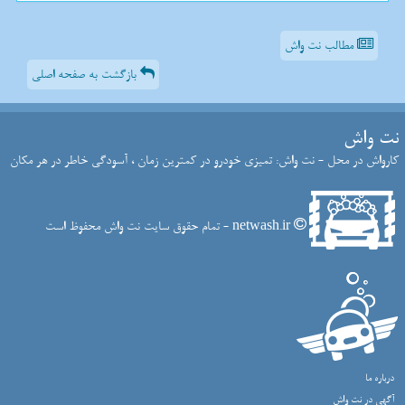
مطالب نت واش
بازگشت به صفحه اصلی
نت واش
کارواش در محل - نت واش: تمیزی خودرو در کمترین زمان ، آسودگی خاطر در هر مکان
netwash.ir - تمام حقوق سایت نت واش محفوظ است
درباره ما
آگهی در نت واش