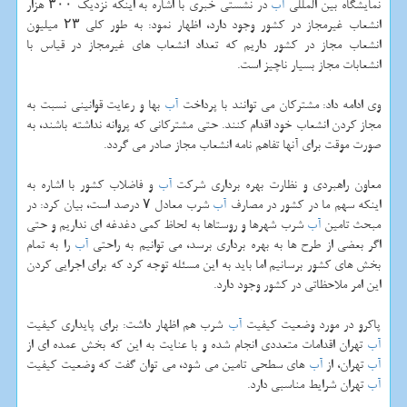
نمایشگاه بین المللی
آب
در نشستی خبری با اشاره به اینكه نزدیك ۳۰۰ هزار
انشعاب غیرمجاز در كشور وجود دارد، اظهار نمود: به طور كلی ۲۳ میلیون
انشعاب مجاز در كشور داریم كه تعداد انشعاب های غیرمجاز در قیاس با
انشعابات مجاز بسیار ناچیز است.
وی ادامه داد: مشتركان می توانند با پرداخت
آب
بها و رعایت قوانینی نسبت به
مجاز كردن انشعاب خود اقدام كنند. حتی مشتركانی كه پروانه نداشته باشند، به
صورت موقت برای آنها تفاهم نامه انشعاب مجاز صادر می گردد.
معاون راهبردی و نظارت بهره برداری شركت
آب
و فاضلاب كشور با اشاره به
اینكه سهم ما در كشور در مصارف
آب
شرب معادل ۷ درصد است، بیان كرد: در
مبحث تامین
آب
شرب شهرها و روستاها به لحاظ كمی دغدغه ای نداریم و حتی
اگر بعضی از طرح ها به بهره برداری برسد، می توانیم به راحتی
آب
را به تمام
بخش های كشور برسانیم اما باید به این مسئله توجه كرد كه برای اجرایی كردن
این امر ملاحظاتی در كشور وجود دارد.
پاكرو در مورد وضعیت كیفیت
آب
شرب هم اظهار داشت: برای پایداری كیفیت
آب
تهران اقدامات متعددی انجام شده و با عنایت به این كه بخش عمده ای از
آب
تهران، از
آب
های سطحی تامین می شود، می توان گفت كه وضعیت كیفیت
آب
تهران شرایط مناسبی دارد.