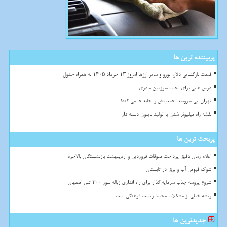
پربیننده ترین ها
قیمت بازگشایی دلار، یورو و سایر ارزها امروز ۱۳ خرداد ۱۴۰۵ به همراه جدول
درس هایی برای نجات سرزمین مادری
تهران، بی سروصدا جمعیتش را جابه جا می کند!
نقشه راه میلیونر شدن با تولید نایلون دسته دار
پربحث ترین ها
اعلام زمان دقیق پرداخت معوقات فروردین و اردیبهشت بازنشستگان بالاخره
شوک قبوض آب و برق در تابستان
شروع پروسه جذب سرمایه گذار برای راه اندازی زباله سوز ۳۰۰ تنی اصفهان
ریشه خیلی از مشکلات محیط زیست فرهنگی است
جدیدترین ها