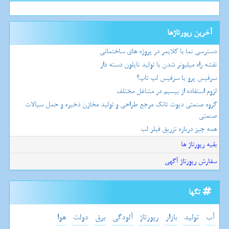
آخرین رپورتاژها
دسترسی نما با کلایمر در پروژه های ساختمانی
نقشه راه میلیونر شدن با تولید نایلون دسته دار
سرفیس پرو یا سرفیس لپ تاپ؟
لزوم استفاده از بیسیم در مشاغل مختلف
گروه صنعتی دپوت تانک مرجع طراحی و تولید مخازن ذخیره و حمل سیالات
صنعتی
همه چیز درباره تزریق فیلر لب
بقیه رپورتاژ ها
سفارش رپورتاژ آگهی
تگها
آب
تولید
بازار
رپورتاژ
آلودگی
برق
دولت
هوا