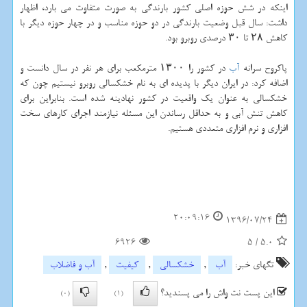
اینكه در شش حوزه اصلی كشور بارندگی به صورت متفاوت می بارد، اظهار
داشت: سال قبل وضعیت بارندگی در دو حوزه مناسب و در چهار حوزه دیگر با
كاهش ۲۸ تا ۳۰ درصدی روبرو بود.
پاكروح سرانه
آب
در كشور را ۱۳۰۰ مترمكعب برای هر نفر در سال دانست و
اضافه كرد: در ایران دیگر با پدیده ای به نام خشكسالی روبرو نیستیم چون كه
خشكسالی به عنوان یك واقعیت در كشور نهادینه شده است. بنابراین برای
كاهش تنش آبی و به حداقل رساندن این مسئله نیازمند اجرای كارهای سخت
افزاری و نرم افزاری متعددی هستیم.
20:09:16
1396/07/24
6926
5
/
5.0
تگهای خبر:
آب
,
خشكسالی
,
كیفیت
,
آب و فاضلاب
این پست نت واش را می پسندید؟
(0)
(1)