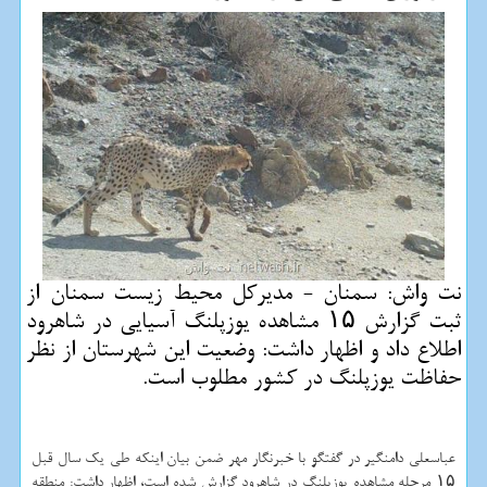
نت واش: سمنان - مدیركل محیط زیست سمنان از
ثبت گزارش ۱۵ مشاهده یوزپلنگ آسیایی در شاهرود
اطلاع داد و اظهار داشت: وضعیت این شهرستان از نظر
حفاظت یوزپلنگ در كشور مطلوب است.
عباسعلی دامنگیر در گفتگو با خبرنگار مهر ضمن بیان اینكه طی یك سال قبل
۱۵ مرحله مشاهده یوزپلنگ در شاهرود گزارش شده است، اظهار داشت: منطقه