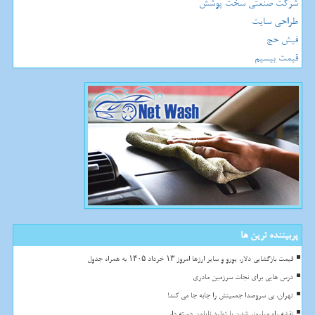
شرکت صنعتی سخت پوشش
طراحی سایت
فیش حج
قیمت بیسیم
پربیننده ترین ها
قیمت بازگشایی دلار، یورو و سایر ارزها امروز ۱۳ خرداد ۱۴۰۵ به همراه جدول
درس هایی برای نجات سرزمین مادری
تهران، بی سروصدا جمعیتش را جابه جا می کند!
نقشه راه میلیونر شدن با تولید نایلون دسته دار