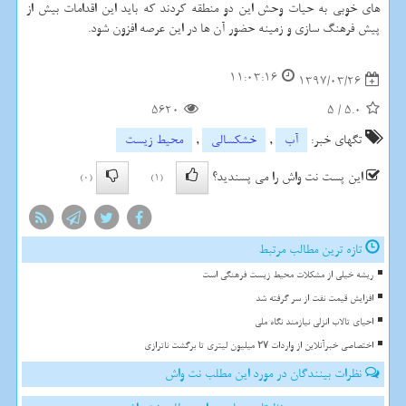
های خوبی به حیات وحش این دو منطقه كردند كه باید این اقدامات بیش از
پیش فرهنگ سازی و زمینه حضور آن ها در این عرصه افزون شود.
11:03:16
1397/03/26
5620
5
/
5.0
تگهای خبر:
آب
,
خشكسالی
,
محیط زیست
این پست نت واش را می پسندید؟
(0)
(1)
تازه ترین مطالب مرتبط
ریشه خیلی از مشکلات محیط زیست فرهنگی است
افزایش قیمت نفت از سر گرفته شد
احیای تالاب انزلی نیازمند نگاه ملی
اختصاصی خبرآنلاین از واردات ۲۷ میلیون لیتری تا برگشت ناترازی
نظرات بینندگان در مورد این مطلب نت واش