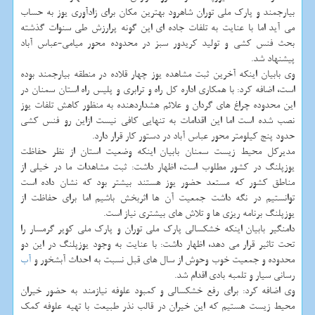
بیارجمند و پارك ملی توران شاهرود بهترین مكان برای زادآوری یوز به حساب
می آید اما با عنایت به تلفات جاده ای این گونه پرارزش طی سنوات گذشته
بحث فنس كشی و تولید كریدور سبز در محدوده محور میامی-عباس آباد
پیشنهاد شد.
وی بابیان اینكه آخرین ثبت مشاهده یوز چهار قلاده در منطقه بیارجمند بوده
است، اضافه كرد: با همكاری اداره كل راه و ترابری و پلیس راه استان سمنان در
این محدوده چراغ های گردان و علائم هشداردهنده به منظور كاهش تلفات یوز
نصب شده است اما این اقدامات به تنهایی كافی نیست ازاین رو فنس كشی
حدود پنج كیلومتر محور عباس آباد در دستور كار قرار دارد.
مدیركل محیط زیست سمنان بابیان اینكه وضعیت استان از نظر حفاظت
یوزپلنگ در كشور مطلوب است، اظهار داشت: ثبت مشاهدات ما در خیلی از
مناطق كشور كه مستعد حضور یوز هستند بیشتر بود كه نشان داده است
توانستیم در نگه داشت جمعیت آن ها اثربخش باشیم اما برای حفاظت از
یوزپلنگ برنامه ریزی ها و تلاش های بیشتری نیاز است.
دامنگیر بابیان اینكه خشكسالی پارك ملی توران و پارك ملی كویر گرمسار را
تحت تاثیر قرار می دهد، اظهار داشت: با عنایت به وجود یوزپلنگ در این دو
محدوده و جمعیت خوب وحوش از سال های قبل نسبت به احداث آبشخور و
آب
رسانی سیار و تلمبه بادی اقدام شد.
وی اضافه كرد: برای رفع خشكسالی و كمبود علوفه نیازمند به حضور خیران
محیط زیست هستیم كه این خیران در قالب نذر طبیعت با تهیه علوفه كمك