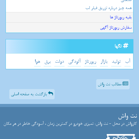
همه چیز درباره تزریق فیلر لب
بقیه رپورتاژ ها
سفارش رپورتاژ آگهی
تگها
آب
تولید
بازار
رپورتاژ
آلودگی
دولت
برق
هوا
مطالب نت واش
بازگشت به صفحه اصلی
نت واش
کارواش در محل - نت واش: تمیزی خودرو در کمترین زمان ، آسودگی خاطر در هر مکان