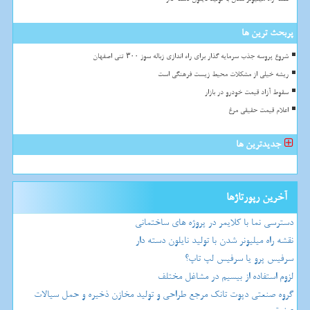
پربحث ترین ها
شروع پروسه جذب سرمایه گذار برای راه اندازی زباله سوز ۳۰۰ تنی اصفهان
ریشه خیلی از مشکلات محیط زیست فرهنگی است
سقوط آزاد قیمت خودرو در بازار
اعلام قیمت حقیقی مرغ
جدیدترین ها
آخرین رپورتاژها
دسترسی نما با کلایمر در پروژه های ساختمانی
نقشه راه میلیونر شدن با تولید نایلون دسته دار
سرفیس پرو یا سرفیس لپ تاپ؟
لزوم استفاده از بیسیم در مشاغل مختلف
گروه صنعتی دپوت تانک مرجع طراحی و تولید مخازن ذخیره و حمل سیالات
صنعتی