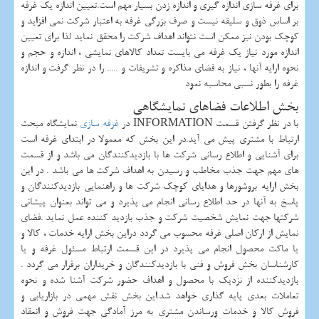
برای غرفه سازی اندازه گیری و اندازه زدن بسیار مهم است.تعیین اندازه یک غرفه
بر اساس ذوق و سلیقه نیست و صرف بزرگی غرفه به اعتبار شرکت نمی افزاید و
کوچک بودن نیز ممکن است نتواند اهداف شرکت را محقق نماید لذا برای تعیین
اندازه مورد نیاز یک غرفه می بایست تعداد کالاهای نمایشی ، اندازه و حجم و
نحوه ارایه آنها ، نیاز به فضای مذاکره و تشریفات و ..... را در نظر گرفت و اندازه
غرفه را بطور نسبی محاسبه نمود
بخش اطلاعات فضاهای نمایشگاهی
با در نظر گرفتن قسمت INFORMATION در
غرفه سازی
نمایشگاه مبحث
ارتباط با مشتری پیش می آید.در این بخش که معمولا در ابتدای غرفه است
برای آشنایی و اطلاع رسانی شرکت ها با بازدیدکنندگان می باشد و از قسمت
های مهم جهت جذب مخاطب و رسیدن به اهداف شرکت ها می باشد . در این
بخش ارایه بروشورها و هدایای کوچک شرکت ها و راهنمایی بازدیدکنندگان و
پاسخ به آنها در حد اطلاع رسانی انجام می پذیرد و می تواند بعنوان پیشانی
شرکتها جهت نمایش شخصیت شرکت و جذب بازدید کننده عمل نماید .فضای
نمایش از ارکان اصلی غرفه محسوب می گردد دراین بخش ارایه خدمات ، کالا و
یا ماکت محصول انجام می پذیرد در این قسمت ارتباط مسئول غرفه و یا
کارشناسان بخش فروش و فنی با بازدیدکنندگان و خریداران برقرار می گردد .
بازدیدکننده از نزدیک با محصول و اهداف حضور شرکت آشنا شده و نحوه
تعاملات بعدی پایه گذاری خواهد شد.این بخش نقش مهمی در بازاریابی و
فروش کالا و خدمات ورساندن مشتری به مرز آمادگی جهت فروش و انعقاد