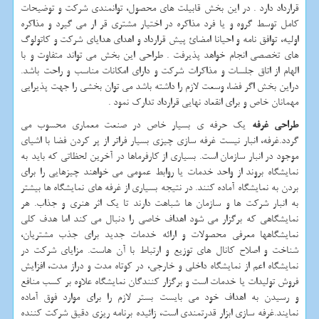
قرارداد دارد . در این بخش قابیلت های محصول، توانمندی شرکت و توضیحات
کامل توسط گروه و یا فرد مذاکره در اختیار مشتری قر ار می گیرد و مذاکره
اولیه، توافق نامه و احیانا امضائ پیش قرارداد و اهدای هدایای شرکت و کاتولوگ
های تخصصی انجام خواهد پذیرفت . طراحی این بخش می تواند متفاوت و با
الهام از اتاق جلسات و مذاکرات شرکت و دارای امکانات مناسب و راحت باشد.
دراین بخش اگر فضا، وسعت لازم را داشته باشد می توان بخشی را جهت پذیرایی
مهمانان خاص و برای انقعاد نهایی قرارداد تدارک نمود .
طراحی غرفه
یک حرفه ی بسیار خاص در صنعت معماری محسوب می
گردد.غرفه، انبار نیست غرفه سازی چیزی بسیار فراتر از پر کردن فضا با اشیای
موجود در انبار سازمان است. بسیاری از کارفرماها در آخرین لحظاتی که باید به
نمایشگاه بروند از واحد خدمات یا روابط عمومی می خواهند چیزهایی را برای
بردن به نمایشگاه آماده کنند. در نتیجه بسیاری از غرفه های نمایشگاه ها بیشتر
به انبار شرکت ها و سازمان ها شباهت دارند تا یک اثر هنری و جذاب. هر
نمایشگاهی كه برگزار می شود اهداف خاصی را دنبال می كند اما هدف كلی
نمایشگاهها معرفی محصولات و ارائه خدمات جدید برای جذب مشتریان،
شناخت و اصلاح كانال های توزیع و ارتباط با آن هاست. مزایای شرکت در
نمایشگاه اعم از نمایشگاه داخلی و خارجی، در كوتاه مدت و دراز مدت، افزایش
فروش تولیدات یا خدمات است و برگزار كنندگان نمایشگاه علاوه بر كسب منافع
و رسیدن به اهداف خود می بایست بستر لازم را برای موارد فوق آماده
نمایند.غرفه سازی ابزار قدرتمندی است، زائیده برنامه ریزی دقیق شرکت کننده