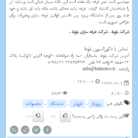
مهندسی است عمر غرفه یک هفته است این نکته بسیار حیاتی است و نباید آن
را باساختمان اشتباه گرفت. غرفه نباید محکم باشد، بلکه باید لق باشد و خود
چند روز پس از نمایشگاه بریزد پس دانستن قوانین غرفه سازی ومقررات برای
طراحی ضروری است.
شرکت بلوط
،
شرکت غرفه سازی بلوط ،
تماس با دکوراسیون بلوط
آدرس شرکت بلوط: پاسداران -سه راه ضرابخانه -کوچه اکرمی (کوکب) پلاک
12-طبقه 4-واحد 26 تلفن : 22875426 21 (98+)
رایانامه : info@balootco.ir
23:30:03
1397/03/09
5856
5
/
5.0
تگهای خبر:
رپورتاژ
,
فروش
,
نمایشگاه
,
محصولات
این پست نت واش را می پسندید؟
(0)
(1)