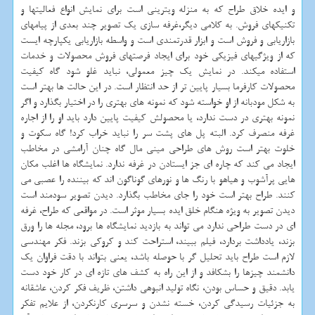
و ایده خلاق طراح که به منزله ویترینی است برای نمایش انواع فعالیتها و
تکنیکهای فروش. به کلامی دیگر،غرفه سازی یک تصویر چند بعدی از پیامهای
بازاریابی و فروش است و ابزار قدرتمندی است و واسطه بازاریابی یکپارچه ایست
که از ویژگیهای فیزیکی خود برای ایجاد فرصتهای فروش محصولات و خدمات
استفاده میکند. در نمایش یک چیز معمولی، نباید غلو شود گاه کیفیت
محصولات کارفرما بسیار پایین تر از حد انتظار است. در این حالت ها بهتر است
به شکل مودبانه از او خواسته شود که نمونه های بهتری را در اختیار بگذارد و اگر
نمونه بهتری در دست ندارد، یا محصولش کیفیت پایین دارد باید او را از اجاره
غرفه منصرف کرد. البته پل های پشت سر را نباید خراب کرد! گاه سکوت و
خلوت بهتر است روش های طراحی مینی مال گاه چنان آرامشی در مخاطب
ایجاد می کند که چاره ای جز ایستادن در غرفه ندارد. نمایشگاه ها اغلب مکان
هایی پرآشوب و هیاهو با رنگ ها و نورهای گوناگون اند که بیننده را عصبی می
کنند. طراح بهتر است خود را جای مخاطب بگذارد. دیدن تصویر سودمند است
دیدن تصویر به ویژه هنگام خلق ایده بسیار موثر است. در مواقعی که طراح، غرفه
ای در دست طراحی ندارد می تواند به بازدید نمایشگاه ها برود، مجله ها را ورق
بزند، یادداشت بردارد، فیلم ببیند، استراحت کند و کروکی بزند. فکر مهندسی
لازم است طراح باید تحلیل گر با حوصله باشد، یعنی بتواند با دقت فراوان یک
دانشمند چیزها را بشکافد و از این راه به کشف های تازه ای در کار خود دست
یابد. دقیق و حساس بودن، نگاه تولید انبوهی داشتن، ظریف فکر کردن، عاشقانه
به جزئیات رسیدگی کردن، خسته نشدن و سرسری کارنکردن، از علایم تفکر