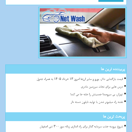
پربیننده ترین ها
قیمت بازگشایی دلار، یورو و سایر ارزها امروز ۱۳ خرداد ۱۴۰۵ به همراه جدول
درس هایی برای نجات سرزمین مادری
تهران، بی سروصدا جمعیتش را جابه جا می کند!
نقشه راه میلیونر شدن با تولید نایلون دسته دار
پربحث ترین ها
شروع پروسه جذب سرمایه گذار برای راه اندازی زباله سوز ۳۰۰ تنی اصفهان