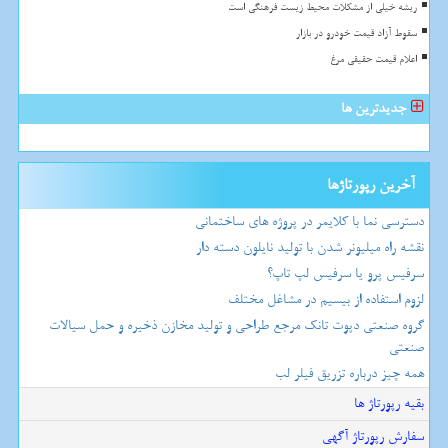
ریشه خیلی از مشکلات محیط زیست فرهنگی است
سقوط آزاد قیمت خودرو در بازار
اعلام قیمت حقیقی مرغ
جدیدترین ها
آخرین رپورتاژها
دسترسی نما با کلایمر در پروژه های ساختمانی
نقشه راه میلیونر شدن با تولید نایلون دسته دار
سرفیس پرو یا سرفیس لپ تاپ؟
لزوم استفاده از بیسیم در مشاغل مختلف
گروه صنعتی دپوت تانک مرجع طراحی و تولید مخازن ذخیره و حمل سیالات
صنعتی
همه چیز درباره تزریق فیلر لب
بقیه رپورتاژ ها
سفارش رپورتاژ آگهی