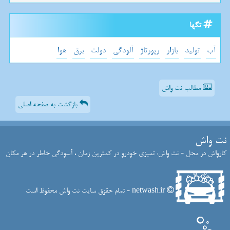
تگها
آب
تولید
بازار
رپورتاژ
آلودگی
دولت
برق
هوا
مطالب نت واش
بازگشت به صفحه اصلی
نت واش
کارواش در محل - نت واش: تمیزی خودرو در کمترین زمان ، آسودگی خاطر در هر مکان
netwash.ir - تمام حقوق سایت نت واش محفوظ است